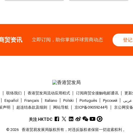
25-27
中国内地
25.08
AUG
中国国际纺织⾯料及
香港
26.08.202
商贸资讯
26
立即订阅，助你掌握环球营商动态
登记
「中小企资援组」
AUG
I】资助驱动触达
1-5
香港
01.09.202
SEP
国际名表荟萃 202
1-5
香港
01.09.202
们
联络我们
香港贸发局流动应用程式
订阅商贸全接触电邮通讯
更新
SEP
香港贸发局香港钟表
Español
Français
Italiano
Polski
Português
Pусский
عربى
策声明
超连结条款及细则
网站导航
京ICP备09059244号
京公网安备 1
2-5
香港
02.09.202
SEP
香港国际时尚汇展 
关注 HKTDC
© 2026
香港贸易发展局版权所有，对违反版权者保留一切追索权利 。