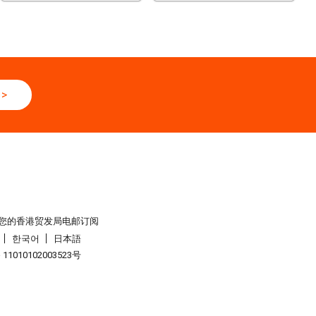
.2026 - 27.08.2026
辅料（秋冬）博览会 (2026年8月25至27日)
6
>
网络研讨会系列︰AI「资」持・中小企出海攻略 -【一人公司×A
全球
6 - 05.09.2026
6 (香港会议展览中心)
6 - 05.09.2026
您的香港贸发局电邮订阅
展 2026 (香港会议展览中心)
한국어
日本語
1010102003523号
6 - 05.09.2026
2026 (香港会议展览中心)