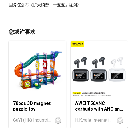
国务院公布《扩大消费「十五五」规划》
您或许喜欢
78pcs 3D magnet
AWEI T56ANC
puzzle toy
earbuds with ANC and
Screen
GuYi (HK) Industrial Co.,Limited
H.K.Yale International Industry Co., Limited