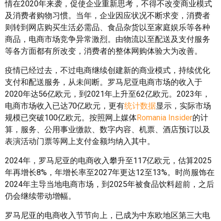
情在2020年来袭，促使企业重新思考，不得不改变商业模式
及消费者购物习惯。当年，企业因应状况不断求变，消费者
则转到网店购买生活必需品、食品杂货以至家庭娱乐等各种
商品，电商市场竞争异常激烈。由物流以至配送及支付服务
等各方面都有所改变，消费者的整体网购体验大为改善。
疫情已经过去，不过电商继续创建新的商业模式，持续优化
支付和配送服务，从未间断。罗马尼亚电商市场的收入于
2020年达56亿欧元，到2021年上升至62亿欧元。2023年，
电商市场收入已达70亿欧元，更有
统计数据
显示，实际市场
规模已突破100亿欧元。按照网上媒体
Romania Insider
的计
算，服务、公用事业缴款、数字内容、机票、酒店预订以及
表演活动门票等网上支付金额均纳入其中。
2024年，罗马尼亚的电商收入攀升至117亿欧元，估算2025
年再增长8%，年增长率至2027年更达12至13%。时尚服饰在
2024年主导当地电商市场，到2025年被食品饮料超前，之后
仍会继续带动增幅。
罗马尼亚的电商收入节节向上，已成为中东欧地区第三大电