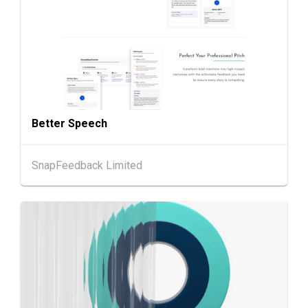
香港
26.08.2026
26
「中小企资援组」网络研讨会系列︰AI「资」
AUG
持・中小企出海攻略 -【一人公司×AI】资助驱
动触达全球
1-5
香港
01.09.2026 - 05.09.2026
SEP
国际名表荟萃 2026 (香港会议展览中心)
Better Speech
香港
01.09.2026 - 05.09.2026
1-5
香港贸发局香港钟表展 2026 (香港会议展览中
SnapFeedback Limited
SEP
心)
2-5
香港
02.09.2026 - 05.09.2026
SEP
香港国际时尚汇展 2026 (香港会议展览中心)
香港
09.09.2026
9
[数码学堂] 中小企业外贸超前部署2027：AI智
SEP
能体自动化 • 智能物流 • 贸易增长新布局