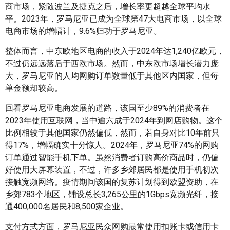
商市场，紧随波兰及捷克之后，增长率更超越全球平均水
平。2023年，罗马尼亚已成为全球第47大电商市场，以全球
电商市场的增幅计，9.6%归功于罗马尼亚。
整体而言，中东欧地区电商的收入于2024年达1,240亿欧元，
不过仍远远落后于西欧市场。然而，中东欧市场增长潜力庞
大，罗马尼亚的人均网购订单数量低于其他区内国家，但每
单金额却较高。
回看罗马尼亚电商发展的道路，该国至少89%的消费者在
2023年使用互联网，当中逾六成于2024年到网店购物。这个
比例相较于其他国家仍然偏低，然而，若自身对比10年前只
得17%，增幅确实十分惊人。2024年，罗马尼亚74%的网购
订单通过智能手机下单。虽然消费者订购高价商品时，仍偏
好使用大屏幕装置，不过，许多乡郊居民都是使用手机初次
接触宽频网络。疫情期间该国的复苏计划得到欧盟资助，在
乡郊783个地区，铺设总长3,265公里的1Gbps宽频光纤，接
通400,000名居民和8,500家企业。
支付方式方面，罗马尼亚民众网购最常使用扣账卡或信用卡