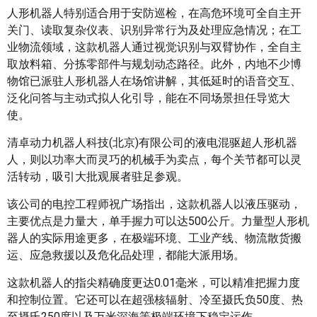
人形机器人特别适合用于安防巡检，在高危环境可全自主开
关门、读取复杂仪表、识别异常行为及处理应急情况；在工
业物流领域，这款机器人通过视觉识别与双臂协作，全自主
取放料箱、分拣零部件与规划动态路径。此外，内地不少博
物馆已派驻人形机器人在场馆讲解，其低延时的语音交互、
泛化问答与主动式拟人化引导，能在不同场景担任导览大
使。
清卓动力机器人科技(北京)有限公司的液电混驱超人形机器
人，则以功率大而灵巧的机械手为卖点，每个关节都可以灵
活转动，吸引大批观展者驻足参观。
该公司的电控工程师祝广场指出，这款机器人以液压驱动，
主要优点是力量大，单手握力可以达500公斤。力量型人形机
器人的实际用途更多，在极端环境、工业产线、物流散货搬
运、应急救援以及危化品处理，都能大派用场。
这款机器人的指尖精确度更达0.01毫米，可以精准把握力度
和控制位置。它还可以在超强核辐射、冷至摄氏负50度、热
至摄氏250度以及万米深海等极端环境下稳定运作。