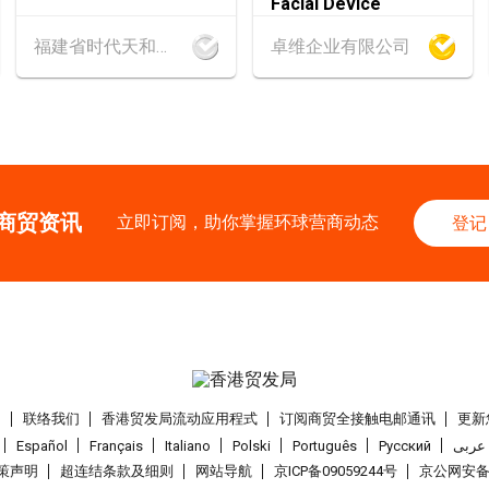
Facial Device
福建省时代天和实业有限公司
卓维企业有限公司
13-17
香港
13.08.202
AUG
香港贸发局家电‧家居
25-27
中国内地
25.08
AUG
中国国际纺织⾯料及
香港
26.08.202
商贸资讯
26
立即订阅，助你掌握环球营商动态
登记
「中小企资援组」
AUG
I】资助驱动触达
1-5
香港
01.09.202
SEP
国际名表荟萃 202
1-5
香港
01.09.202
们
联络我们
香港贸发局流动应用程式
订阅商贸全接触电邮通讯
更新
SEP
香港贸发局香港钟表
Español
Français
Italiano
Polski
Português
Pусский
عربى
策声明
超连结条款及细则
网站导航
京ICP备09059244号
京公网安备 1
2-5
香港
02.09.202