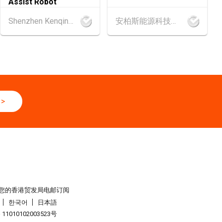
Assist Robot
Shenzhen Kenqing Technology Co., Ltd.
安柏斯能源科技有限公司
6 - 17.08.2026
‧博览 2026 (香港会议展览中心)
.2026 - 27.08.2026
辅料（秋冬）博览会 (2026年8月25至27日)
6
>
网络研讨会系列︰AI「资」持・中小企出海攻略 -【一人公司×A
全球
6 - 05.09.2026
6 (香港会议展览中心)
6 - 05.09.2026
您的香港贸发局电邮订阅
展 2026 (香港会议展览中心)
한국어
日本語
1010102003523号
6 - 05.09.2026