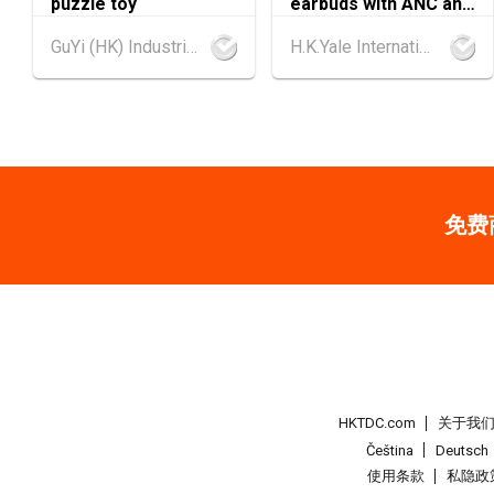
puzzle toy
earbuds with ANC and
Screen
GuYi (HK) Industrial Co.,Limited
H.K.Yale International Industry Co., Limited
免费
HKTDC.com
关于我
Čeština
Deutsch
使用条款
私隐政