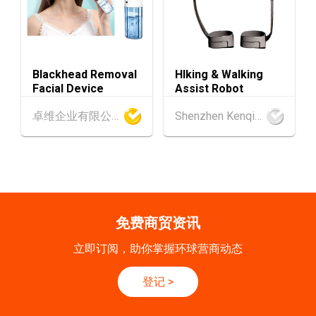
SEP
一带一路高峰论坛2026
香港
09.09.2026
9
[数码学堂] 中小企业外贸超前部署2027：AI智
SEP
能体自动化 • 智能物流 • 贸易增长新布局
Blackhead Removal
HIking & Walking
Facial Device
Assist Robot
20-24
香港
20.09.2026 - 24.09.2026
卓维企业有限公司
Shenzhen Kenqing Technology Co., Ltd.
SEP
运输物流学会国际会议 2026
21/9
新加坡
21.09.2026 - 27.09.2027
-27/9
「香港好物节 (东盟)」2026
香港
13.10.2026 - 16.10.2026
13-16
免费商贸资讯
国际电子组件及生产技术展 2025 (香港会议展
OCT
览中心)
立即订阅，助你掌握环球营商动态
香港
13.10.2026 - 16.10.2026
13-16
登记
>
香港贸发局香港秋季电子产品展 2026 (香港会
OCT
议展览中心)