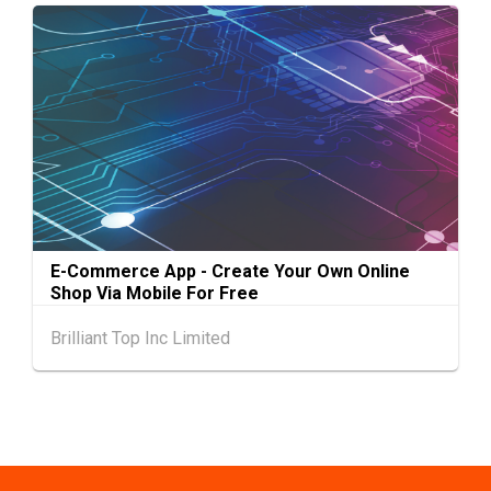
2-5
香港
02.09.2026 - 05.09.2026
SEP
香港国际时尚汇展 2026 (香港会议展览中心)
9-10
香港
09.09.2026 - 10.09.2026
SEP
一带一路高峰论坛2026
香港
09.09.2026
9
[数码学堂] 中小企业外贸超前部署2027：AI智
SEP
能体自动化 • 智能物流 • 贸易增长新布局
E-Commerce App - Create Your Own Online
20-24
香港
20.09.2026 - 24.09.2026
Shop Via Mobile For Free
SEP
运输物流学会国际会议 2026
Brilliant Top Inc Limited
21/9
新加坡
21.09.2026 - 27.09.2027
-27/9
「香港好物节 (东盟)」2026
香港
13.10.2026 - 16.10.2026
13-16
国际电子组件及生产技术展 2025 (香港会议展
OCT