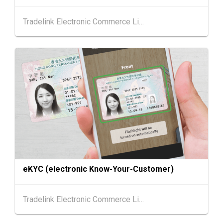
香港
13.08.2026 - 15.08.2026
13-15
Tradelink Electronic Commerce Limited
国际现代化中医药及健康产品会议 2026 (香港
AUG
会议展览中心)
中国内地
25.08.2026 - 27.08.2026
25-27
中国国际纺织⾯料及辅料（秋冬）博览会 (202
AUG
6年8月25至27日)
香港
26.08.2026
26
「中小企资援组」网络研讨会系列︰AI「资」
AUG
持・中小企出海攻略 -【一人公司×AI】资助驱
动触达全球
1-5
香港
01.09.2026 - 05.09.2026
SEP
国际名表荟萃 2026 (香港会议展览中心)
eKYC (electronic Know-Your-Customer)
香港
01.09.2026 - 05.09.2026
1-5
香港贸发局香港钟表展 2026 (香港会议展览中
Tradelink Electronic Commerce Limited
SEP
心)