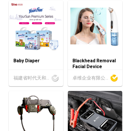
香港贸发局美与健生活博览 2026 (香港会议展
AUG
览中心)
中国内地
25.08.2026 - 27.08.2026
25-27
中国国际纺织⾯料及辅料（秋冬）博览会 (202
AUG
6年8月25至27日)
香港
26.08.2026
26
「中小企资援组」网络研讨会系列︰AI「资」
AUG
持・中小企出海攻略 -【一人公司×AI】资助驱
Baby Diaper
Blackhead Removal
动触达全球
Facial Device
1-5
香港
01.09.2026 - 05.09.2026
福建省时代天和实业有限公司
卓维企业有限公司
SEP
国际名表荟萃 2026 (香港会议展览中心)
香港
01.09.2026 - 05.09.2026
1-5
香港贸发局香港钟表展 2026 (香港会议展览中
SEP
心)
2-5
香港
02.09.2026 - 05.09.2026
SEP
香港国际时尚汇展 2026 (香港会议展览中心)