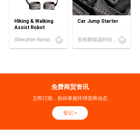
9-10
香港
09.09.2026 - 10.09.2026
HIking & Walking
Car Jump Starter
SEP
一带一路高峰论坛2026
Assist Robot
香港
09.09.2026
Shenzhen Kenqing Technology Co., Ltd.
安柏斯能源科技有限公司
9
[数码学堂] 中小企业外贸超前部署2027：AI智
SEP
能体自动化 • 智能物流 • 贸易增长新布局
20-24
香港
20.09.2026 - 24.09.2026
SEP
运输物流学会国际会议 2026
免费商贸资讯
21/9
新加坡
21.09.2026 - 27.09.2027
立即订阅，助你掌握环球营商动态
-27/9
「香港好物节 (东盟)」2026
登记
>
香港
13.10.2026 - 16.10.2026
13-16
国际电子组件及生产技术展 2025 (香港会议展
OCT
览中心)