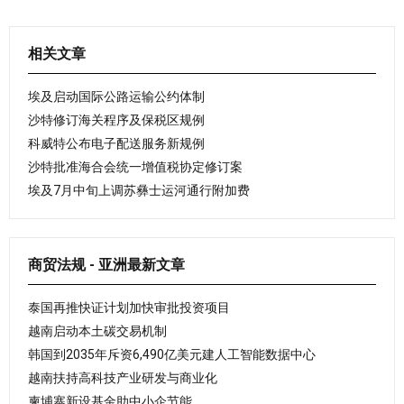
相关文章
埃及启动国际公路运输公约体制
沙特修订海关程序及保税区规例
科威特公布电子配送服务新规例
沙特批准海合会统一增值税协定修订案
埃及7月中旬上调苏彝士运河通行附加费
商贸法规 - 亚洲最新文章
泰国再推快证计划加快审批投资项目
越南启动本土碳交易机制
韩国到2035年斥资6,490亿美元建人工智能数据中心
越南扶持高科技产业研发与商业化
柬埔寨新设基金助中小企节能