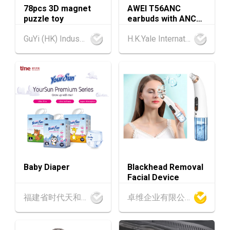
香港
13.08.2026 - 17.08.2026
78pcs 3D magnet
AWEI T56ANC
13-17
puzzle toy
earbuds with ANC
香港贸发局家电‧家居‧博览 2026 (香港会议展
AUG
and Screen
览中心)
GuYi (HK) Industrial Co.,Limited
H.K.Yale International Industry Co., Limited
香港
13.08.2026 - 17.08.2026
13-17
香港贸发局美与健生活博览 2026 (香港会议展
AUG
览中心)
中国内地
25.08.2026 - 27.08.2026
25-27
中国国际纺织⾯料及辅料（秋冬）博览会 (202
AUG
6年8月25至27日)
香港
26.08.2026
26
「中小企资援组」网络研讨会系列︰AI「资」
AUG
持・中小企出海攻略 -【一人公司×AI】资助驱
Baby Diaper
Blackhead Removal
动触达全球
Facial Device
1-5
香港
01.09.2026 - 05.09.2026
福建省时代天和实业有限公司
卓维企业有限公司
SEP
国际名表荟萃 2026 (香港会议展览中心)
香港
01.09.2026 - 05.09.2026