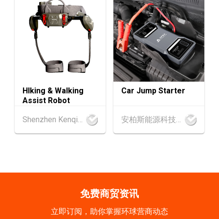
1-5
香港贸发局香港钟表展 2026 (香港会议展览中
SEP
心)
2-5
香港
02.09.2026 - 05.09.2026
SEP
香港国际时尚汇展 2026 (香港会议展览中心)
9-10
香港
09.09.2026 - 10.09.2026
HIking & Walking
Car Jump Starter
SEP
一带一路高峰论坛2026
Assist Robot
香港
09.09.2026
Shenzhen Kenqing Technology Co., Ltd.
安柏斯能源科技有限公司
9
[数码学堂] 中小企业外贸超前部署2027：AI智
SEP
能体自动化 • 智能物流 • 贸易增长新布局
20-24
香港
20.09.2026 - 24.09.2026
SEP
运输物流学会国际会议 2026
免费商贸资讯
21/9
新加坡
21.09.2026 - 27.09.2027
立即订阅，助你掌握环球营商动态
-27/9
「香港好物节 (东盟)」2026