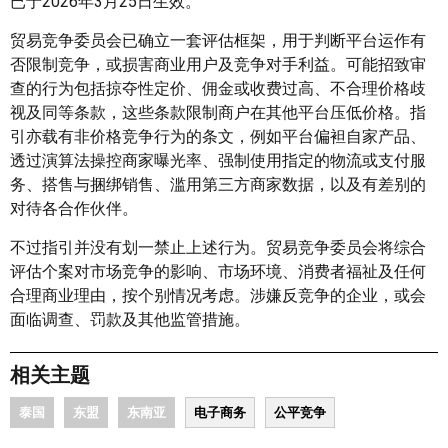
已于2026年3月25日生效。
贸易竞争委员会已确立一套评估框架，用于判断平台运作有
否限制竞争，或损害商业用户及竞争对手利益。可能招致审
查的行为包括掠夺性定价、佣金或收费过高、不合理价格歧
视及同等条款，这些条款限制商户在其他平台压低价格。指
引亦载有非价格竞争行为的条文，例如平台偏袒自家产品、
透过演算法操控商家曝光率、强制使用指定的物流或支付服
务、搭售与捆绑销售、滥用第三方商家数据，以及有差别的
对待各合作伙伴。
不过指引并没有划一禁止上述行为。贸易竞争委员会将综合
评估个案对市场竞争的影响、市场环境、消费者福祉及任何
合理商业理由，按个别情况考虑。涉嫌反竞争的企业，或会
面临调查、罚款及其他监管措施。
相关主题
泰国
东盟
东南亚
电子商务
公平竞争