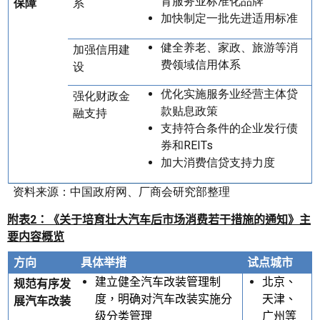
育服务业标准化品牌
保障
系
加快制定一批先进适用标准
健全养老、家政、旅游等消
加强信用建
费领域信用体系
设
优化实施服务业经营主体贷
强化财政金
款贴息政策
融支持
支持符合条件的企业发行债
券和REITs
加大消费信贷支持力度
资料来源：中国政府网、厂商会研究部整理
附表
2
：《关于培育壮大汽车后市场消费若干措施的通知》主
要内容概览
方向
具体举措
试点城市
建立健全汽车改装管理制
北京、
规范有序发
度，明确对汽车改装实施分
天津、
展汽车改装
级分类管理
广州等