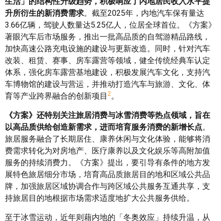
生活」的结构性升级趋势，积极响应了内地居民收入水平提
升所衍生的新消费需求
。截至2025年，内地汽车保有量达
3.66亿辆，驾驶人数量达5.25亿人，位居全球首位。《方案》
著眼汽车后市场服务，推出一批高品质的自驾游精品路线，
加快高速公路充电设施的建设与更新改造。同时，针对汽车
改装、租赁、赛事、房车露营等领域，健全传统经典车认定
体系，强化房车露营基地建设，积极发展汽车文化，支持汽
车博物馆的建设与营运，并推动打造汽车与旅游、文化、体
2
育等产业跨界融合的创新项目
。
《方案》还特别关注旅居消费与冰雪消费等热点领域，旨在
以高品质供给创造新需求，进而培育服务消费的新增长点
。
旅居服务融合了长期居住、康养休闲与文化体验，能够将消
费需求转化为对房地产、医疗康养以及文化娱乐等高附加值
服务的持续消费力。《方案》提出，要引导有条件的地方发
展特色旅居细分市场，培育高品质旅居目的地和区域公共品
牌，加强旅居区域协调合作与跨区域公共服务互通共享，支
持旅居目的地根据市场需求适度地扩大公共服务供给。
至于冰雪运动，近年则藉内地的「冬奥效应」持续升温，从