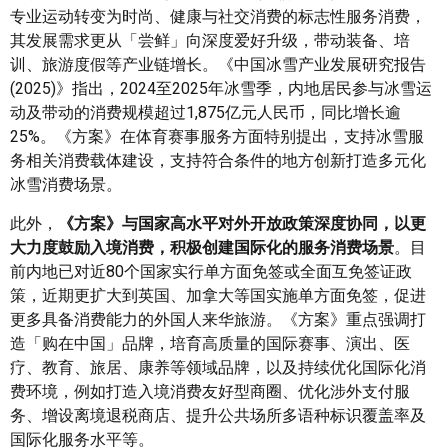
专业运动转变为时尚、健康与社交消费的标志性服务消费，
其发展需求更从「尝鲜」向深度爱好升级，带动装备、培
训、旅游度假等产业链增长。《中国冰雪产业发展研究报告
(2025)》指出，2024至2025年冰雪季，内地居民参与冰雪运
动及带动的消费规模超过1,875亿元人民币，同比增长逾
25%。《方案》在体育赛事服务方面特别提出，支持冰雪服
务相关消费载体建设，支持符合条件的地方创新打造多元化
冰雪消费场景。
此外，
《方案》与国家高水平对外开放政策深度协同，以更
大力度鼓励入境消费，积极创建国际化的服务消费场景
。目
前内地已对近80个国家实行单方面免签或全面互免签证政
策，近期更扩大到英国、加拿大等国实施单方面免签，促进
更多具备消费能力的外国人来华旅游。《方案》重点强调打
造「购在中国」品牌，培育高质量的国际赛事、演出、医
疗、教育、旅居、康养等领域品牌，以及持续优化国际化消
费环境，例如打造入境消费友好型商圈、优化涉外支付服
务、增设离境退税商店、提升公共场所多语种标识覆盖率及
国际化服务水平等。