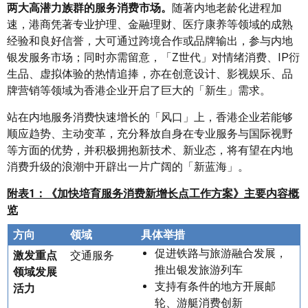
两大高潜力族群的服务消费市场。
随著内地老龄化进程加
速，港商凭著专业护理、金融理财、医疗康养等领域的成熟
经验和良好信誉，大可通过跨境合作或品牌输出，参与内地
银发服务市场；同时亦需留意，「Z世代」对情绪消费、IP衍
生品、虚拟体验的热情追捧，亦在创意设计、影视娱乐、品
牌营销等领域为香港企业开启了巨大的「新生」需求。
站在内地服务消费快速增长的「风口」上，香港企业若能够
顺应趋势、主动变革，充分释放自身在专业服务与国际视野
等方面的优势，并积极拥抱新技术、新业态，将有望在内地
消费升级的浪潮中开辟出一片广阔的「新蓝海」。
附表
1
：《加快培育服务消费新增长点工作方案》主要内容概
览
方向
领域
具体举措
促进铁路与旅游融合发展，
激发重点
交通服务
推出银发旅游列车
领域发展
支持有条件的地方开展邮
活力
轮、游艇消费创新