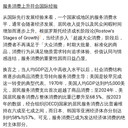
服务消费上升符合国际经验
从国际先行发展经验来看，一个国家或地区的服务消费水
平，通常会随著经济发展、居民收入提升以及民众闲暇时间
增加而逐步上升。根据罗斯托经济成长阶段论(Rostow’s
1
Stages of Growth)
，当经济步入「超越大众消费」阶段后，
消费者不再满足于「大众消费」时期大批量、标准化的商
品，消费行为从满足物质需求转向追求体验、价值认同与情
感连结，服务消费的重要性因而日益凸显。
换言之，当人均GDP迈入中高收入水平以后，社会消费结构
将逐步由商品消费主导转向服务消费主导；美国是较早完成
这一转变的典型代表。1970年，美国人均GDP达到约5,000美
元，居民服务消费支出首次超越了商品消费；至2024年，美
国居民服务消费占整体消费的比重已攀升至68.5%。按2023
年的数据，经合组织(OECD)国家的居民服务消费占比普遍维
持在六成至七成之间，而日本、韩国等亚洲经济体亦分别达
到约58%与57%。可见，服务消费已成为发达经济体消费的绝
对主体部分。