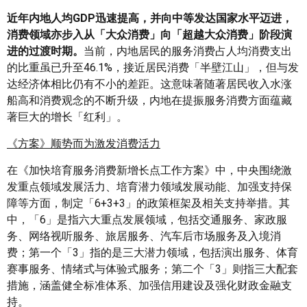
近年内地人均
GDP
迅速提高
，并
向中等发达国家水平迈进，
消费领域亦步入从「大众消费」向「超越大众消费」阶段演
进的过渡时期。
当前，内地居民的服务消费占人均消费支出
的比重虽已升至46.1%，接近居民消费「半壁江山」，但与发
达经济体相比仍有不小的差距。这意味著随著居民收入水涨
船高和消费观念的不断升级，内地在提振服务消费方面蕴藏
著巨大的增长「红利」。
《方案》顺势而为激发消费活力
在《加快培育服务消费新增长点工作方案》中，中央围绕激
发重点领域发展活力、培育潜力领域发展动能、加强支持保
障等方面，制定「6+3+3」的政策框架及相关支持举措。其
中，「6」是指六大重点发展领域，包括交通服务、家政服
务、网络视听服务、旅居服务、汽车后市场服务及入境消
费；第一个「3」指的是三大潜力领域，包括演出服务、体育
赛事服务、情绪式与体验式服务；第二个「3」则指三大配套
措施，涵盖健全标准体系、加强信用建设及强化财政金融支
持。