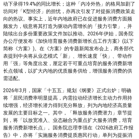
动下录得19.4%的同比增长；这种「内冷外热」的格局加剧了
坊间对「K型经济」的担忧，亦再次引发了对提振消费政策走
向的热议。事实上，近年内地政府已在促进服务消费方面频
频发力，锐意将其打造为驱动内需增长的「接力引擎」，并
陆续出台多份重要政策文件加以推动。2026年伊始，国务院
办公厅便发布《加快培育服务消费新增长点工作方案》(以下
简称《方案》)。在《方案》的专题新闻发布会上，商务部代
表提到中央将从业态模式「新」、增长速度「快」、带动作
用「强」等角度出发，厘定若干可重点培育的服务消费新增
长点领域，以扩大内地的优质服务供给，增强服务消费的供
需适配。
2026年3月，国家「十五五」规划《纲要》正式出炉；明确
将「居民消费率明显提高，内需拉动经济增长主动力作用持
续增强，经济增长潜力得到充分释放」列为内地经济高质量
发展的主要目标之一。其中，「释放服务消费潜力」章节提
到，将「以放宽准入、业态融合为重点扩大服务消费，培育
服务消费新增长点」。国务院总理李强在《2026政府工作报
告》中，亦将「实施服务消费提质惠民行动」单列为提振消