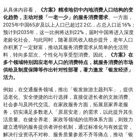
从具体内容看，
《方案》精准地切中内地消费人口结构的变
化趋势，主动对接「一老一少」的服务消费需求
。一方面，
2025年中国65岁及以上人口已超过2.2亿，占总人口近16%；
预计到2035年，这一比例将达到22%，届时中国将进入深度
老龄化社会。与此同时，随著居民收入稳步提升，老年人口
亦积累了一定财富，推动其服务消费需求从简单的生活照
料，转向多层次、个性化与享受型消费。因此，
《方案》在
多个领域特别因应老年人口的消费特点，就服务消费的市场
供给及制度保障等作出针对性部署，著力激发「银发经济」
活力。
例如，在交通服务领域，推出「银发旅游主题列车」，提供
适老化、安全便捷的出行选择，直接促进长者的文旅消费、
社会参与及跨代交流。在家政服务方面，拓展居家养老服
务，切实满足多数老人「原居安老」的需求，以此提升其生
活质量。在健全养老、家政等领域的信用体系方面，则致力
建立透明的服务提供者评价机制，通过标准化与有效监管，
解决行业资讯不对称、服务质量参差不齐等痛点，推动「银