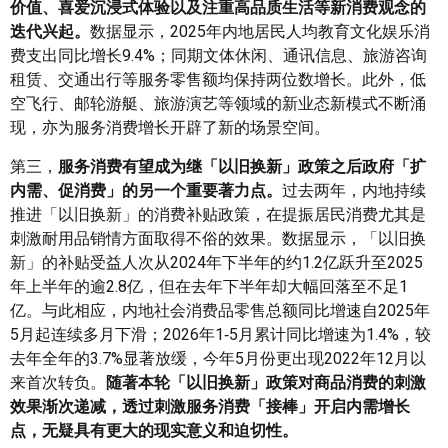
价值、喜爱沉浸式体验以及注重高品质生活等新消费观念的
迭代兴起。
数据显示，2025年内地居民人均教育文化娱乐消
费支出同比增长9.4%；同期文体休闲、通讯信息、旅游咨询
租赁、交通出行等服务零售额均保持两位数增长。此外，低
空飞行、邮轮游艇、旅游演艺等领域的新业态新模式不断涌
现，亦为服务消费增长开辟了新的场景空间。
第三，
服务消费有望成为继「以旧换新」政策之后政府「扩
内需、促消费」的另一个重要著力点。
过去两年，内地持续
推进「以旧换新」的消费补贴政策，在提振居民消费尤其是
刺激耐用品销情方面取得不俗的效果。数据显示，「以旧换
新」的补贴受益人次从2024年下半年的约1.2亿跃升至2025
年上半年的逾2.8亿，但在去年下半年却大幅回落至不足1
亿。与此相应，内地社会消费品零售总额同比增速自2025年
5月起连续多月下滑；2026年1‑5月累计同比增速为1.4%，较
去年全年的3.7%显著放缓，今年5月份更出现2022年12月以
来首次转负。
随著本轮「以旧换新」政策对商品消费的刺激
效果渐次递减，透过刺激服务消费「接棒」开启内需增长
点，无疑具有更大的现实意义和迫切性。