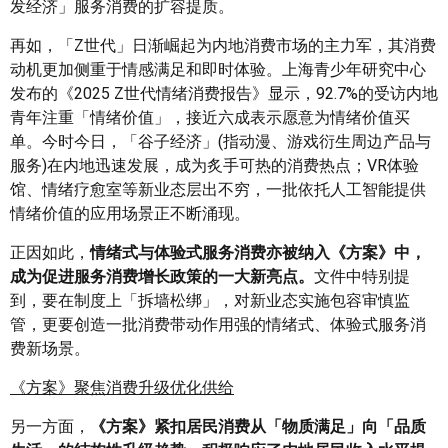
发经济」服务消费的扩容提质。
再如，「Z世代」日渐崛起为内地消费市场的主力军，其消费
动机更加侧重于情感满足和即时体验。上海青少年研究中心
发布的《2025 Z世代情绪消费报告》显示，92.7%的受访内地
青年注重「情绪价值」，接近六成表示愿意为情绪价值买
单。今时今日，「谷子经济」(指动漫、游戏衍生周边产品与
服务)在内地迅速发展，成为炙手可热的消费热点；VR体验
馆、情绪疗愈室等新业态层出不穷，一批依托人工智能提供
情绪价值的应用场景正不断涌现。
正因如此，
情绪式与体验式服务消费亦被纳入《方案》中，
成为促进服务消费增长政策的一大新亮点。
文件中特别提
到，要在制度上「拆墙松绑」，对新业态实施包容审慎监
管，更要创造一批消费带动作用强的情绪式、体验式服务消
费新场景。
《方案》聚焦消费升级优化供给
另一方面，
《方案》紧扣居民消费从「物质满足」向「品质