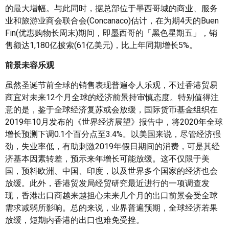
的最大增幅。与此同时，据总部位于墨西哥城的商业、服务
业和旅游业商会联合会(Concanaco)估计，在为期4天的Buen
Fin(优惠购物长周末)期间，即墨西哥的「黑色星期五」，销
售额达1,180亿披索(61亿美元)，比上年同期增长5%。
前景未容乐观
虽然圣诞节前全球的销售表现普遍令人乐观，不过香港贸易
商宜对未来12个月全球的经济前景持审慎态度。特别值得注
意的是，鉴于全球经济复苏或会放缓，国际货币基金组织在
2019年10月发布的《世界经济展望》报告中，将2020年全球
增长预测下调0.1个百分点至3.4%。以美国来说，尽管经济强
劲，失业率低，有助刺激2019年假日期间的消费，可是其经
济基本因素转差，预示来年增长可能放缓。这不仅限于美
国，预料欧洲、中国、印度，以及世界多个国家的经济也会
放缓。此外，香港贸发局经贸研究最近进行的一项调查发
现，香港出口商越来越担心未来几个月的出口前景会受全球
需求减弱所影响。总的来说，业界普遍预期，全球经济若果
放缓，短期内香港的出口也难免受挫。