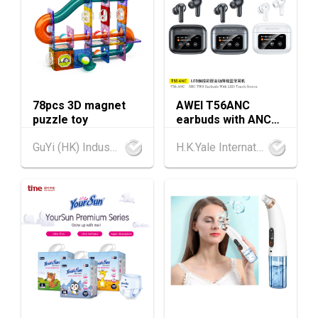
香港贸发局美食商贸博览 2026 (香港会议展览
AUG
中心)
香港
13.08.2026 - 15.08.2026
13-15
香港贸发局香港国际茶展 2026 (香港会议展览
AUG
中心)
78pcs 3D magnet
AWEI T56ANC
13-17
香港
13.08.2026 - 17.08.2026
puzzle toy
earbuds with ANC
AUG
香港贸发局美食博览 2026 (香港会议展览中心)
and Screen
GuYi (HK) Industrial Co.,Limited
H.K.Yale International Industry Co., Limited
香港
13.08.2026 - 17.08.2026
13-17
香港贸发局家电‧家居‧博览 2026 (香港会议展
AUG
览中心)
中国内地
25.08.2026 - 27.08.2026
25-27
中国国际纺织⾯料及辅料（秋冬）博览会 (202
AUG
6年8月25至27日)
香港
26.08.2026
26
「中小企资援组」网络研讨会系列︰AI「资」
AUG
持・中小企出海攻略 -【一人公司×AI】资助驱