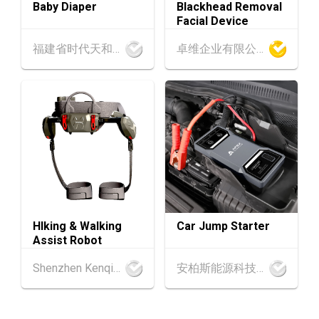
Baby Diaper
Blackhead Removal
动触达全球
Facial Device
1-5
香港
01.09.2026 - 05.09.2026
福建省时代天和实业有限公司
卓维企业有限公司
SEP
国际名表荟萃 2026 (香港会议展览中心)
香港
01.09.2026 - 05.09.2026
1-5
香港贸发局香港钟表展 2026 (香港会议展览中
SEP
心)
2-5
香港
02.09.2026 - 05.09.2026
SEP
香港国际时尚汇展 2026 (香港会议展览中心)
9-10
香港
09.09.2026 - 10.09.2026
HIking & Walking
Car Jump Starter
SEP
一带一路高峰论坛2026
Assist Robot
香港
09.09.2026
Shenzhen Kenqing Technology Co., Ltd.
安柏斯能源科技有限公司
9
[数码学堂] 中小企业外贸超前部署2027：AI智
SEP
能体自动化 • 智能物流 • 贸易增长新布局