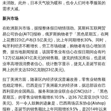
未消散。此外，日本天气较为暖和，也令人们对冬季服装的
需求大减。
新兴市场
在欧洲新兴市场，据报整体假日销情强劲。莫斯科互联网贸
易公司协会(AITC)报称，俄罗斯购物者于「黑色星期五」在网
上花费223亿卢布(3.5亿美元)，比上年同期增长30%。同时，
匈牙利经济不断增长，劳工市场稳健，购物者有信心增加消
费。据当地新闻报道，该国零售业有信心在假日期间会有约
1.2万亿福林(41亿美元)的销售额。捷克的情况类似，也是就
业率高增强消费者信心。统计数字显示，捷克人圣诞节前在
网上的开支达520亿克朗(23亿美元)。
拉丁美洲方面，随著区内经济状况普遍改善，零售业销售额
也稳定增长。巴西是拉丁美洲最大的经济体，据总部设在巴
西利亚的全国商品、服务和旅游业联合会(CNC)估计，「黑色
星期五」的零售业销售额增长10.5%，达36.7亿雷亚尔(9.12亿
美元)。另一令人鼓舞的迹象是，巴西商场店东协会(Alshop)
报称，圣诞节的销售额比上年同期增长9.5%，是2014年以来