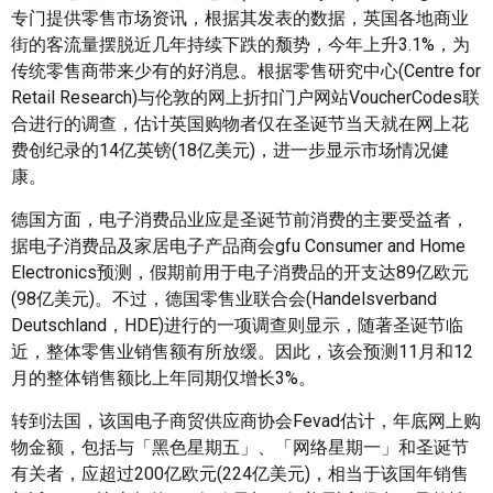
专门提供零售市场资讯，根据其发表的数据，英国各地商业
街的客流量摆脱近几年持续下跌的颓势，今年上升3.1%，为
传统零售商带来少有的好消息。根据零售研究中心(Centre for
Retail Research)与伦敦的网上折扣门户网站VoucherCodes联
合进行的调查，估计英国购物者仅在圣诞节当天就在网上花
费创纪录的14亿英镑(18亿美元)，进一步显示市场情况健
康。
德国方面，电子消费品业应是圣诞节前消费的主要受益者，
据电子消费品及家居电子产品商会gfu Consumer and Home
Electronics预测，假期前用于电子消费品的开支达89亿欧元
(98亿美元)。不过，德国零售业联合会(Handelsverband
Deutschland，HDE)进行的一项调查则显示，随著圣诞节临
近，整体零售业销售额有所放缓。因此，该会预测11月和12
月的整体销售额比上年同期仅增长3%。
转到法国，该国电子商贸供应商协会Fevad估计，年底网上购
物金额，包括与「黑色星期五」、「网络星期一」和圣诞节
有关者，应超过200亿欧元(224亿美元)，相当于该国年销售