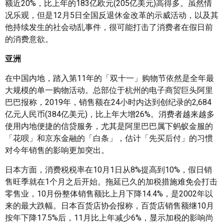
额近20%，比上年的183亿欧元(205亿美元)高得多。虽然情
况乐观，但是12月5日全国反退休金改革的示威活动，以及其
他持续发生的社会动乱事件，很可能打击了消费者在假日前
的消费意欲。
亚洲
在中国内地，踏入第11年的「双十一」购物节依然是全年最
大规模的单一购物活动。总部位于杭州的电子商贸巨头阿里
巴巴报称，2019年，销售额在24小时内达到创纪录的2,684
亿元人民币(384亿美元)，比上年大增26%。消费者越来越多
使用内地便捷的信贷服务，尤其是阿里巴巴属下蚂蚁金服的
「花呗」和京东金融的「白条」，估计「先买后付」的习惯
对今年销售的影响更加突出。
日本方面，消费税税率在10月1日从8%提高到10%，假日销
售旺季就在1个月之后开始。拖延已久的加税措施难免会打击
零售业，10月份整体销售额比上月下降14.4%，是2002年以
来的最大跌幅。日本百货店协会报称，百货店销售额继10月
按年下降17.5%后，11月比上年减少6%，显示加税的影响尚