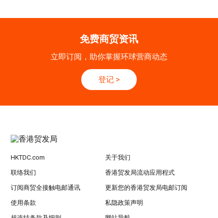
20-24
香港
20.09.2026 - 24.09.2026
SEP
运输物流学会国际会议 2026
免费商贸资讯
21/9
新加坡
21.09.2026 - 27.09.2027
立即订阅，助你掌握环球营商动态
-27/9
「香港好物节 (东盟)」2026
登记
>
香港
13.10.2026 - 16.10.2026
13-16
国际电子组件及生产技术展 2025 (香港会议展
OCT
览中心)
HKTDC.com
关于我们
联络我们
香港贸发局流动应用程式
订阅商贸全接触电邮通讯
更新您的香港贸发局电邮订阅
使用条款
私隐政策声明
超连结条款及细则
网站导航