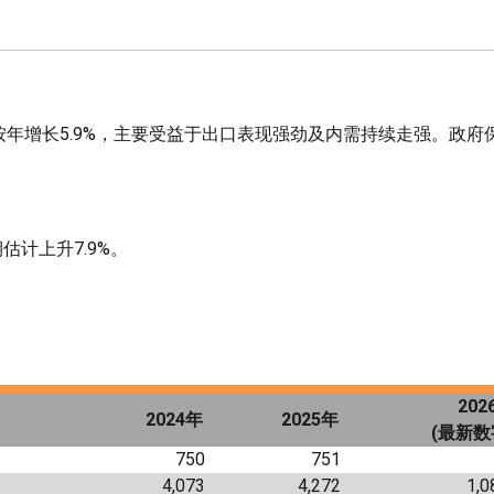
年增长5.9%，主要受益于出口表现强劲及内需持续走强。政府保
估计上升7.9%。
202
202
4
年
202
5
年
(
最新数
750
751
4,073
4,272
1,0