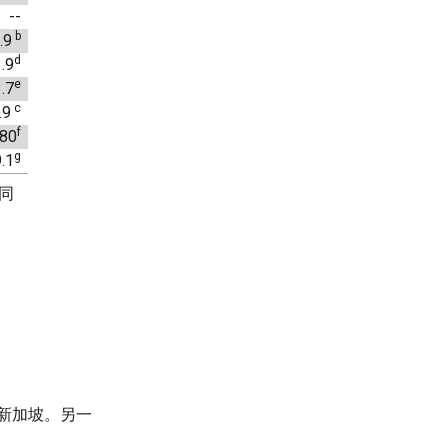
--
b
.9
d
.9
e
.7
c
.9
f
380
g
.1
年同
及新加坡。另一