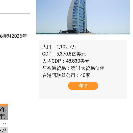
持对2026年
人口：1,102.7万
GDP：5,370.8亿美元
人均GDP：48,830美元
与香港贸易：第11大贸易伙伴
在港阿联酋公司：40家
详情
6
年
字
)
--
a
82