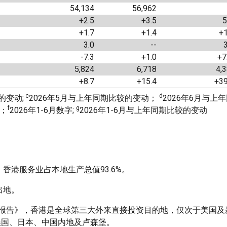
54,134
56,962
+2.5
+3.5
5
+1.7
+1.4
+1
3.0
--
3
-7.3
+1.0
+7
5,824
6,718
4,
+8.7
+15.4
+39
c
d
的变动;
2026年5月与上年同期比较的变动；
2026年6月与上
f
g
字；
2026年1-6月数字;
2026年1-6月与上年同期比较的变动
香港服务业占本地生产总值93.6%。
出地。
界投资报告》，香港是全球第三大外来直接投资目的地，仅次于美国
美国、日本、中国内地及卢森堡。