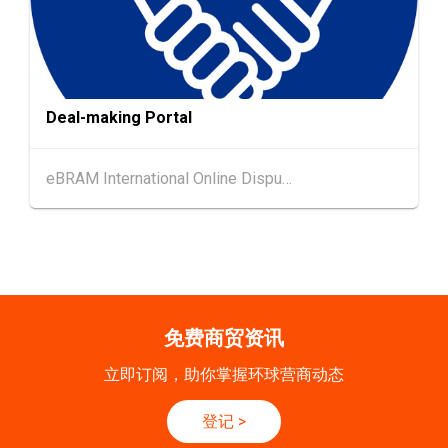
香港
09.09.2026
9
[数码学堂] 中小企业外贸超前部署2027：AI智
SEP
能体自动化 • 智能物流 • 贸易增长新布局
Deal-making Portal
20-24
香港
20.09.2026 - 24.09.2026
SEP
运输物流学会国际会议 2026
eBRAM International Online Dispute Resolution Centre Limited
21/9
新加坡
21.09.2026 - 27.09.2027
-27/9
「香港好物节 (东盟)」2026
香港
13.10.2026 - 16.10.2026
13-16
国际电子组件及生产技术展 2025 (香港会议展
OCT
览中心)
免费商贸资讯
立即订阅，助你掌握环球营商动态
登记
>