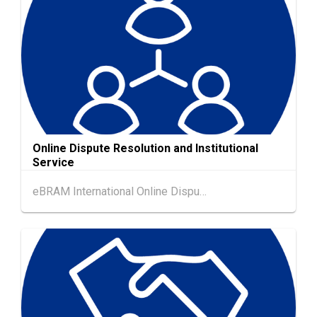
AUG
6年8月25至27日)
香港
26.08.2026
26
「中小企资援组」网络研讨会系列︰AI「资」
AUG
持・中小企出海攻略 -【一人公司×AI】资助驱
动触达全球
1-5
香港
01.09.2026 - 05.09.2026
SEP
国际名表荟萃 2026 (香港会议展览中心)
Online Dispute Resolution and Institutional
Service
香港
01.09.2026 - 05.09.2026
1-5
香港贸发局香港钟表展 2026 (香港会议展览中
eBRAM International Online Dispute Resolution Centre Limited
SEP
心)
2-5
香港
02.09.2026 - 05.09.2026
SEP
香港国际时尚汇展 2026 (香港会议展览中心)
9-10
香港
09.09.2026 - 10.09.2026
SEP
一带一路高峰论坛2026