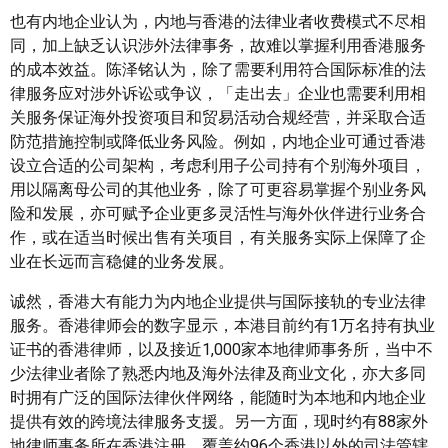
也有内地企业认为，内地与香港的法律业者收费模式不尽相
同，加上缺乏认识涉外法律事务，故难以掌握利用香港服务
的成本效益。陈泽铭认为，除了需要利用符合国际标准的法
律服务应对涉外诉讼或争议，「走出去」企业也需要利用相
关服务保证海外投资项目和贸易活动合规经营，并采取合适
防范措施控制或降低业务风险。例如，内地企业可通过香港
设立合适的公司架构，考虑利用子公司持有个别海外项目，
用以隔离母公司的其他业务，除了可更容易掌握个别业务风
险和发展，亦可赋予企业更多灵活性与海外伙伴进行业务合
作，或在适当时候出售有关项目，有关服务实际上保障了企
业在长远而言稳健的业务发展。
诚然，香港大有能力为内地企业提供与国际接轨的专业法律
服务。香港律师会的数字显示，本港目前约有1万名持有执业
证书的香港律师，以及接近1,000家本地律师事务所，当中不
少法律业者除了熟悉内地及海外法律及商业文化，亦大多同
时拥有广泛的国际法律伙伴网络，能随时为本地和内地企业
提供有效的跨境法律服务支援。另一方面，现时约有88家外
地律师事务所在香港注册，覆盖约96个香港以外的司法管辖