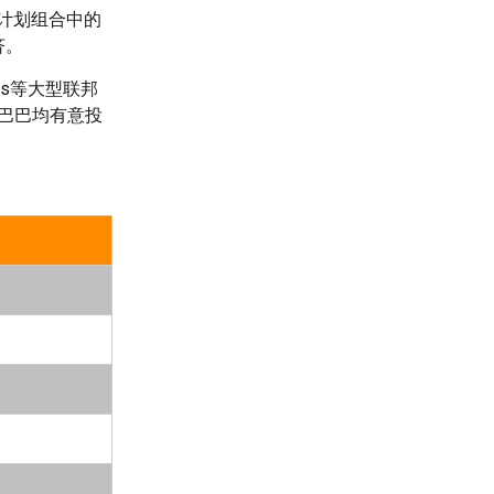
伴计划组合中的
济。
os等大型联邦
里巴巴均有意投