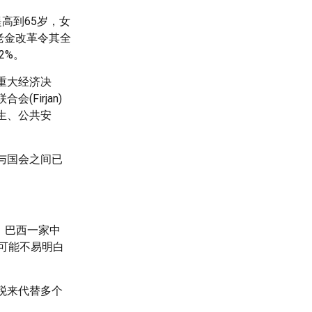
高到65岁，女
养老金改革令其全
2%。
重大经济决
Firjan)
卫生、公共安
与国会之间已
，巴西一家中
司可能不易明白
税来代替多个