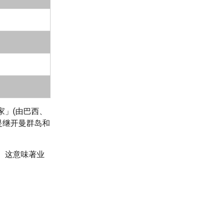
家」(由巴西、
是继开曼群岛和
。这意味著业