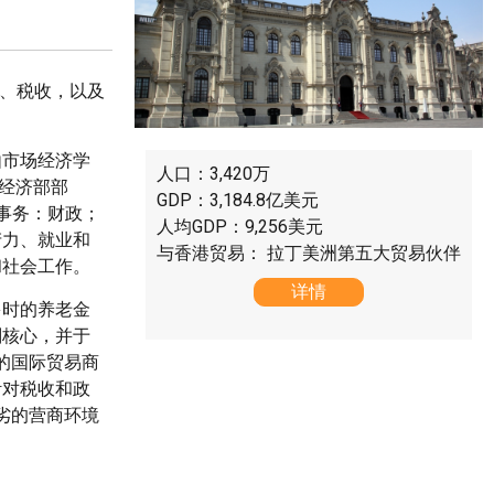
保障、税收，以及
由市场经济学
人口：3,420万
的经济部部
GDP：3,184.8亿美元
事务：财政；
人均GDP：9,256美元
产力、就业和
与香港贸易： 拉丁美洲第五大贸易伙伴
和社会工作。
详情
多时的养老金
划核心，并于
内的国际贸易商
针对税收和政
劣的营商环境