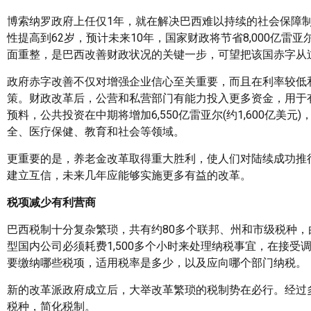
博索纳罗政府上任仅1年，就在解决巴西难以持续的社会保障
性提高到62岁，预计未来10年，国家财政将节省8,000亿雷亚
面重整，是巴西改善财政状况的关键一步，可望把该国赤字从过去5年
政府赤字改善不仅对增强企业信心至关重要，而且在利率较低
策。财政改革后，公营和私营部门有能力投入更多资金，用于有助
预料，公共投资在中期将增加6,550亿雷亚尔(约1,600亿美元)
全、医疗保健、教育和社会等领域。
更重要的是，养老金改革取得重大胜利，使人们对陆续成功推
建立互信，未来几年应能够实施更多有益的改革。
税项减少有利营商
巴西税制十分复杂繁琐，共有约80多个联邦、州和市级税种，由
型国内公司必须耗费1,500多个小时来处理纳税事宜，在接受
要缴纳哪些税项，适用税率是多少，以及应向哪个部门纳税。
新的改革派政府成立后，大举改革繁琐的税制势在必行。经过
税种，简化税制。