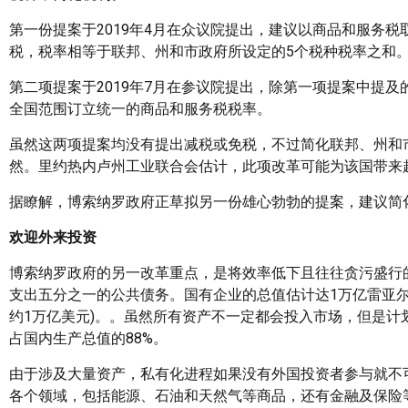
第一份提案于2019年4月在众议院提出，建议以商品和服务
税，税率相等于联邦、州和市政府所设定的5个税种税率之和
第二项提案于2019年7月在参议院提出，除第一项提案中提
全国范围订立统一的商品和服务税税率。
虽然这两项提案均没有提出减税或免税，不过简化联邦、州和
然。里约热内卢州工业联合会估计，此项改革可能为该国带来超过1
据瞭解，博索纳罗政府正草拟另一份雄心勃勃的提案，建议简
欢迎外来投资
博索纳罗政府的另一改革重点，是将效率低下且往往贪污盛行
支出五分之一的公共债务。国有企业的总值估计达1万亿雷亚尔(约2
约1万亿美元)。。虽然所有资产不一定都会投入市场，但是计
占国内生产总值的88%。
由于涉及大量资产，私有化进程如果没有外国投资者参与就不可
各个领域，包括能源、石油和天然气等商品，还有金融及保险