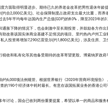
制度方面取得明显进步。期待已久的养老金改革把男性退休年龄提
尔(约合2,000亿美元)。社会保障制度占政府支出最大比重，而
平均每年达国内生产总值(GDP)的8.0%，降至2023年的3.
和通胀下降的情况下，也会刺激中至长期投资，并鼓励各方作出
改善该国实体商业基建不足情况的项目。里约热内卢州工业联合会(
，私人投资将增加7,290亿雷亚尔(约1,800亿美元)，涉及住房、
行税收和私有化等其他备受期待的改革寄望更殷。博索纳罗政府
约6,000项法例规管。根据世界银行《2020年营商环境报告》
调查的190个经济体中耗时最长。有意在该国拓展业务的香港公
多年讨论，国会已收到两份重要提案，希望以单一的商品和服务