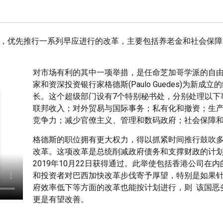
1日宣誓就职后，优先推行一系列早应进行的改革，主要包括养老金和社会
对市场有利的其中一项举措，是任命芝加哥学派的自
家和资深投资银行家格德斯(Paulo Guedes)为新成立
长。这个超级部门设有7个特别秘书处，分别处理以下
联邦收入；对外贸易与国际事务；私有化和撤资；生
竞争力；减少官僚主义、管理和数码政府；社会保障
格德斯的职位拥有更大权力，得以抓紧时间推行鼓吹
改革。这项改革是总统削减政府债务和支撑财政的计
2019年10月22日获得通过。此举使包括香港公司在
和投资者对巴西加快改革步伐寄予厚望，特别是如果
府效率低下等方面的改革也能按计划进行，则 该国恶
更是有望改善。