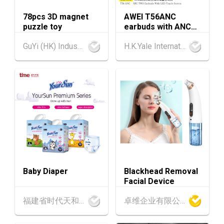
78pcs 3D magnet
AWEI T56ANC
香港
13.08.2026 - 15.08.2026
13-15
puzzle toy
earbuds with ANC
香港贸发局香港国际茶展 2026 (香港会议展览
AUG
and Screen
中心)
GuYi (HK) Industrial Co.,Limited
H.K.Yale International Industry Co., Limited
13-17
香港
13.08.2026 - 17.08.2026
AUG
香港贸发局美食博览 2026 (香港会议展览中心)
中国内地
25.08.2026 - 27.08.2026
25-27
中国国际纺织⾯料及辅料（秋冬）博览会 (202
AUG
6年8月25至27日)
香港
26.08.2026
26
「中小企资援组」网络研讨会系列︰AI「资」
AUG
持・中小企出海攻略 -【一人公司×AI】资助驱
Baby Diaper
Blackhead Removal
动触达全球
Facial Device
1-5
香港
01.09.2026 - 05.09.2026
福建省时代天和实业有限公司
卓维企业有限公司
SEP
国际名表荟萃 2026 (香港会议展览中心)