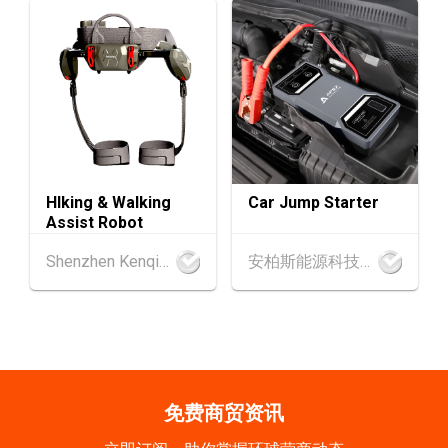
香港
01.09.2026 - 05.09.2026
1-5
香港贸发局香港钟表展 2026 (香港会议展览中
SEP
心)
2-5
香港
02.09.2026 - 05.09.2026
SEP
香港国际时尚汇展 2026 (香港会议展览中心)
9-10
香港
09.09.2026 - 10.09.2026
HIking & Walking
Car Jump Starter
SEP
一带一路高峰论坛2026
Assist Robot
香港
09.09.2026
Shenzhen Kenqing Technology Co., Ltd.
安柏斯能源科技有限公司
9
[数码学堂] 中小企业外贸超前部署2027：AI智
SEP
能体自动化 • 智能物流 • 贸易增长新布局
20-24
香港
20.09.2026 - 24.09.2026
SEP
运输物流学会国际会议 2026
免费商贸资讯
21/9
新加坡
21.09.2026 - 27.09.2027