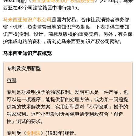
Wessing
的《
第五版全球知识产权指数报告
》
(2016
年
)
，马来
西亚在
43
个司法管辖区中排行第
15
。
马来西亚知识产权公司
是国内贸易、合作社及消费者事务部
辖下机构，负责监管当地的知识产权制度。下表提供主要知
识产权
(
专利、设计、商标及版权
)
的重要资料。另外，有关保
护集成电路的资料，请浏览马来西亚知识产权公司网站。
马来西亚知识产权概览
专利及实用新型
范围
专利是对发明授予的独家权利。发明可以是一件产品，也
可以是一项程序，能提供新的处理方法，或为某一问题提
供新的技术解决方案。实用新型是对「小型发明」授予的
独家权利。这些小型发明毋须像申请专利般符合「创造
性」测试的要求。
专利受《
专利法
》
(1983
年
)
规管。