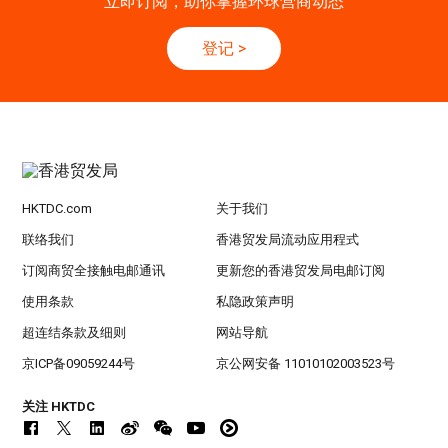
立即订阅，助你掌握环球营商动态
-27/9
「香港好物节 (东盟)」2026
登记
>
香港
13.10.2026 - 16.10.2026
13-16
国际电子组件及生产技术展 2025 (香港会议展
OCT
览中心)
HKTDC.com
关于我们
联络我们
香港贸发局流动应用程式
订阅商贸全接触电邮通讯
更新您的香港贸发局电邮订阅
使用条款
私隐政策声明
超连结条款及细则
网站导航
京ICP备09059244号
京公网安备 11010102003523号
关注 HKTDC