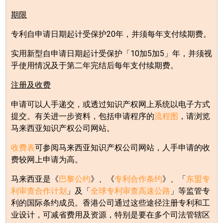
期限
专利自申请日期起计受保护
20
年，并须每年支付续期费。
实用新型自申请日期起计受保护「
10
加
5
加
5
」年，并须视
乎使用情况及于第二年完结后每年支付续期费。
注册及收费
申请可以人手递交，或透过知识产权网上系统以电子方式
提交。有关进一步资料，包括申请程序的
流程图
，请浏览
马来西亚知识产权公司网站。
收费表
可参阅马来西亚知识产权公司网站，人手申请的收
费较网上申请为高。
马来西亚是《
巴黎公约
》、《
专利合作条约
》、「
东盟专
利审查合作计划
」及「
全球专利审查高速公路
」等监管专
利的国际条约成员。香港公司通过这些途径注册专利和工
业设计，可减省费用及资源，特别是要在多个司法管辖区