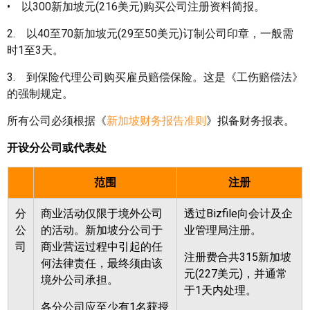
• 以300新加坡元(216美元)购买公司注册资料简报。
2. 以40至70新加坡元(29至50美元)订制公司印章，一般需
时1至3天。
3. 到保险代理公司购买雇员赔偿保险。这是《工伤赔偿法》
的强制规定。
所有公司必须根据《
新加坡财务报告准则
》拟备财务报表。
开设分公司或代表处
范围
注册
分
商业活动仅限于境外公司
透过
Bizfile
向会计及企
公
的活动。新加坡分公司于
业管理局注册。
司
商业营运过程中引起的任
注册费合共
315
新加坡
何法律责任，最终须由该
元
(227
美元
)
，并通常
境外公司承担。
于
1
天内处理。
各分公司应至少有
1
名获授