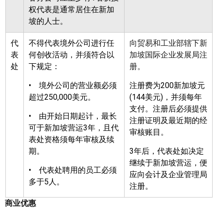
权代表是通常居住在新加
坡的人士。
代
不得代表境外公司进行任
向贸易和工业部辖下新
表
何创收活动，并须符合以
加坡国际企业发展局注
处
下规定：
册。
•
境外公司的营业额必须
注册费为
200
新加坡元
超过
250,000
美元。
(144
美元
)
，并须每年
支付。注册后必须提供
•
由开始日期起计，最长
注册证明及最近期的经
可于新加坡营运
3
年，且代
审核账目。
表处资格须每年审核及续
期。
3
年后，代表处如决定
继续于新加坡营运，便
•
代表处聘用的员工必须
应向会计及企业管理局
多于
5
人。
注册。
商业优惠