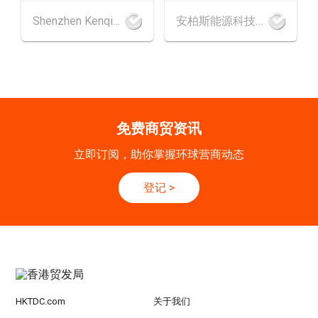
香港
09.09.2026
Shenzhen Kenqing Technology Co., Ltd.
安柏斯能源科技有限公司
9
[数码学堂] 中小企业外贸超前部署2027：AI智
SEP
能体自动化 • 智能物流 • 贸易增长新布局
20-24
香港
20.09.2026 - 24.09.2026
SEP
运输物流学会国际会议 2026
免费商贸资讯
21/9
新加坡
21.09.2026 - 27.09.2027
立即订阅，助你掌握环球营商动态
-27/9
「香港好物节 (东盟)」2026
登记
>
香港
13.10.2026 - 16.10.2026
13-16
国际电子组件及生产技术展 2025 (香港会议展
OCT
览中心)
HKTDC.com
关于我们