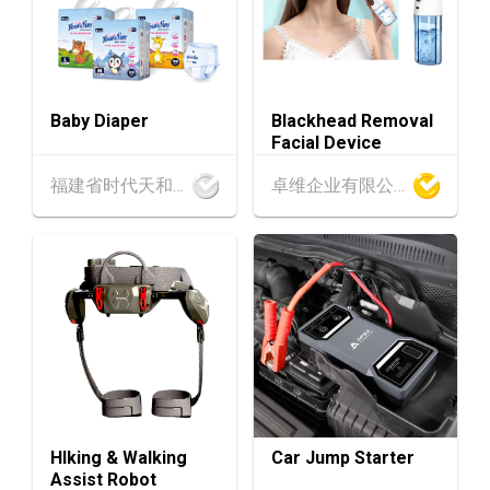
6年8月25至27日)
香港
26.08.2026
26
「中小企资援组」网络研讨会系列︰AI「资」
AUG
持・中小企出海攻略 -【一人公司×AI】资助驱
Baby Diaper
Blackhead Removal
动触达全球
Facial Device
1-5
香港
01.09.2026 - 05.09.2026
福建省时代天和实业有限公司
卓维企业有限公司
SEP
国际名表荟萃 2026 (香港会议展览中心)
香港
01.09.2026 - 05.09.2026
1-5
香港贸发局香港钟表展 2026 (香港会议展览中
SEP
心)
2-5
香港
02.09.2026 - 05.09.2026
SEP
香港国际时尚汇展 2026 (香港会议展览中心)
9-10
香港
09.09.2026 - 10.09.2026
HIking & Walking
Car Jump Starter
SEP
一带一路高峰论坛2026
Assist Robot