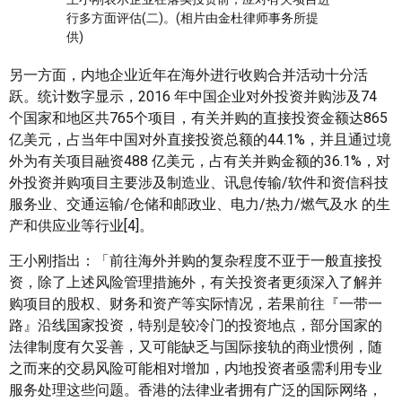
行多方面评估(二)。(相片由金杜律师事务所提
供)
另一方面，内地企业近年在海外进行收购合并活动十分活
跃。统计数字显示，2016 年中国企业对外投资并购涉及74
个国家和地区共765个项目，有关并购的直接投资金额达865
亿美元，占当年中国对外直接投资总额的44.1%，并且通过境
外为有关项目融资488 亿美元，占有关并购金额的36.1%，对
外投资并购项目主要涉及制造业、讯息传输/软件和资信科技
服务业、交通运输/仓储和邮政业、电力/热力/燃气及水 的生
产和供应业等行业[4]。
王小刚指出：「前往海外并购的复杂程度不亚于一般直接投
资，除了上述风险管理措施外，有关投资者更须深入了解并
购项目的股权、财务和资产等实际情况，若果前往『一带一
路』沿线国家投资，特别是较冷门的投资地点，部分国家的
法律制度有欠妥善，又可能缺乏与国际接轨的商业惯例，随
之而来的交易风险可能相对增加，内地投资者亟需利用专业
服务处理这些问题。香港的法律业者拥有广泛的国际网络，