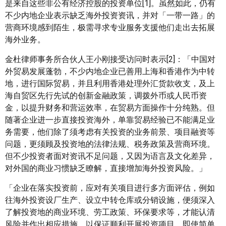
是来自这些非公有经济控股的投资单位[1]。虽然如此，仍有
不少内地企业表示缺乏海外投资资讯，并对「一带一路」的
营商环境感到陌生，极需寻求专业服务支援他们走出去拓展
海外业务。
金杜律师事务所合伙人王小刚接受访问时表示[2]：「中国对
外贸易发展蓬勃，不少内地企业已善用上海和香港作为中转
地，进行国际贸易，并且利用香港处理外汇货款收支，及上
海自贸区先行先试的创新金融政策，调拨外币或人民币资
金，以提升财务和营运效率，在贸易方面操作十分纯熟。但
随著企业进一步直接投资海外，单靠贸易经验已不能满足业
务需要，他们除了须考虑有关投资的业务前景、项目融资等
问题，更须顾及投资地的法律法规、税务政策及营商环境。
但不少投资者面对资讯不足问题，又因为语言及文化差异，
对外国的商业习惯缺乏瞭解，直接增加海外投资风险。」
「企业在落实投资前，应对有关项目进行多方面评估，例如
往海外投资设厂生产、设立中转仓库或分销设施，便须深入
了解投资地的商业环境、劳工政策、环保要求等，才能认清
风险并作出相应措施，以保证顺利开展投资项目。即使简单