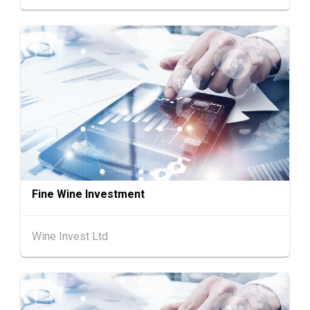
中国内地
25.08.2026 - 27.08.2026
25-27
中国国际纺织⾯料及辅料（秋冬）博览会 (202
AUG
6年8月25至27日)
香港
26.08.2026
26
「中小企资援组」网络研讨会系列︰AI「资」
AUG
持・中小企出海攻略 -【一人公司×AI】资助驱
动触达全球
1-5
香港
01.09.2026 - 05.09.2026
SEP
国际名表荟萃 2026 (香港会议展览中心)
Fine Wine Investment
香港
01.09.2026 - 05.09.2026
1-5
香港贸发局香港钟表展 2026 (香港会议展览中
Wine Invest Ltd
SEP
心)
2-5
香港
02.09.2026 - 05.09.2026
SEP
香港国际时尚汇展 2026 (香港会议展览中心)