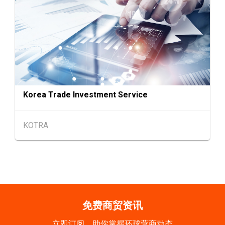
9-10
香港
09.09.2026 - 10.09.2026
SEP
一带一路高峰论坛2026
香港
09.09.2026
9
[数码学堂] 中小企业外贸超前部署2027：AI智
SEP
能体自动化 • 智能物流 • 贸易增长新布局
Korea Trade Investment Service
20-24
香港
20.09.2026 - 24.09.2026
SEP
运输物流学会国际会议 2026
KOTRA
21/9
新加坡
21.09.2026 - 27.09.2027
-27/9
「香港好物节 (东盟)」2026
香港
13.10.2026 - 16.10.2026
13-16
国际电子组件及生产技术展 2025 (香港会议展
OCT
览中心)
免费商贸资讯
立即订阅，助你掌握环球营商动态