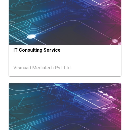
香港
26.08.2026
26
「中小企资援组」网络研讨会系列︰AI「资」
AUG
持・中小企出海攻略 -【一人公司×AI】资助驱
动触达全球
1-5
香港
01.09.2026 - 05.09.2026
SEP
国际名表荟萃 2026 (香港会议展览中心)
IT Consulting Service
香港
01.09.2026 - 05.09.2026
1-5
香港贸发局香港钟表展 2026 (香港会议展览中
Vismaad Mediatech Pvt. Ltd.
SEP
心)
2-5
香港
02.09.2026 - 05.09.2026
SEP
香港国际时尚汇展 2026 (香港会议展览中心)
9-10
香港
09.09.2026 - 10.09.2026
SEP
一带一路高峰论坛2026