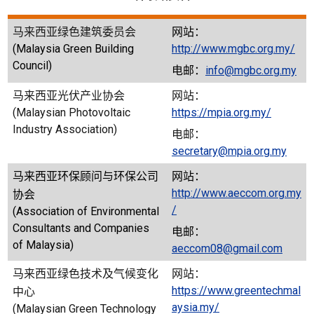
马来西亚绿色建筑委员会
网站：
(Malaysia Green Building
http://www.mgbc.org.my/
Council)
电邮：
info@mgbc.org.my
马来西亚光伏产业协会
网站：
(Malaysian Photovoltaic
https://mpia.org.my/
Industry Association)
电邮：
secretary@mpia.org.my
马来西亚环保顾问与环保公司
网站：
http://www.aeccom.org.my
协会
/
(Association of Environmental
Consultants and Companies
电邮：
of Malaysia)
aeccom08@gmail.com
马来西亚绿色技术及气候变化
网站：
https://www.greentechmal
中心
aysia.my/
(Malaysian Green Technology