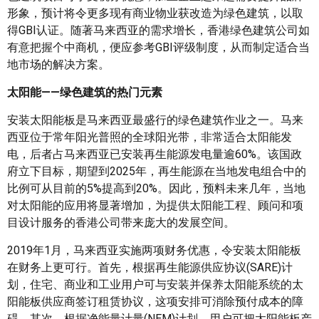
形象，预计将令更多现有商业物业获改造为绿色建筑，以取
得GBI认证。随著马来西亚的需求增长，香港绿色建筑公司如
有意把握个中商机，便应参考GBI评级制度，从而制定适合当
地市场的解决方案。
太阳能——绿色建筑的热门元素
安装太阳能板是马来西亚最盛行的绿色建筑作业之一。马来
西亚位于常年阳光普照的全球阳光带，非常适合太阳能发
电，后者占马来西亚已安装再生能源发电量逾60%。该国政
府立下目标，期望到2025年，再生能源在当地发电组合中的
比例可从目前的5%提高到20%。因此，预料未来几年，当地
对太阳能的应用将显著增加，为提供太阳能工程、顾问和项
目设计服务的香港公司带来庞大的发展空间。
2019年1月，马来西亚实施两项财务优惠，令安装太阳能板
在财务上更可行。首先，根据再生能源供应协议(SARE)计
划，住宅、商业和工业用户可与安装并保养太阳能系统的太
阳能板供应商签订租赁协议，这项安排可消除预付成本的障
碍。其次，根据净能量计量(NEM)计划，用户可把太阳能板产