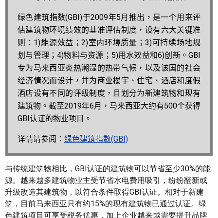
绿色建筑指数
(GBI)
于
2009
年
5
月推出，是一个用来评
估建筑物环境绩效的基准评估制度，设有六大关键准
则：
1)
能源效益；
2)
室内环境质
量
；
3)
可持续场地规
划与管理；
4)
物料与资源；
5)
用水效益和
6)
创新。
GBI
专为马来西亚炎热潮湿的热带气候，以及该国的社会
经济情况而设计，并为商业楼宇、住宅、酒店和度假
酒店设有不同的评级制度，且划分为新建筑物和现有
建筑物。截至
2019
年
6
月，马来西亚大约有
500
个获得
GBI
认证的物业项目。
详情请参阅：
绿色建筑指数
(GBI)
与传统建筑物相比，GBI认证的建筑物可以节省至少30%的能
源。越来越多建筑物业主受节省水电费用吸引，纷纷翻新或
升级改造其建筑物，以符合条件取得GBI认证。相对于新建
筑，目前马来西亚只有约15%的现有建筑物已通过认证。绿
色建筑项目可享受税务优惠，加上企业越来越需要提升品牌