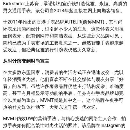
Kickstarter上募资，承诺以相宜价钱打造优雅、永恒、高质的
男女通用手表。该公司自2014年起直接在网上向顾客销售。
于2011年推出的香港手表品牌AUTEUR(前称MMT)，其时尚
怀表采用简约设计，也引起不少人的注意。这款怀表采用拉
丝钢表壳，配有钢网带和简洁表盘。从这些新兴品牌可见，
简约已成为手表市场的主要潮流之一。虽然智能手表越来越
受欢迎，但经典优雅的行针腕表仍然历久常新。
从时计演变到时尚宣言
在大多数东盟国家，消费者的生活方式正在迅速改变，尤以
年轻消费者为然。他们喜欢不断在社交媒体与朋友分享「好
看」的东西。虽然许多奢侈品牌仍然主打结构复杂、准确度
高，甚至有月相显示等功能的手表，但亦有些手表品牌却完
全以美感为重点，MVMT就是其中之一。这个品牌在炙手可
热的社交媒体推动下，大受东盟千禧一代欢迎。
MVMT仿效DW的营销手法，与精心挑选的网络红人合作，拍
摄手表如何配合繁忙时尚生活的照片。该品牌在Instagram的