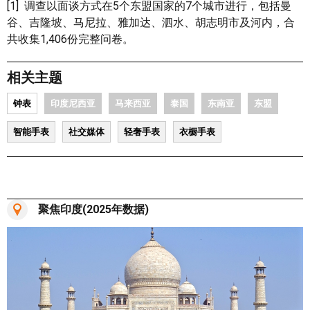
[1] 调查以面谈方式在5个东盟国家的7个城市进行，包括曼
谷、吉隆坡、马尼拉、雅加达、泗水、胡志明市及河内，合
共收集1,406份完整问卷。
相关主题
钟表
印度尼西亚
马来西亚
泰国
东南亚
东盟
智能手表
社交媒体
轻奢手表
衣橱手表
聚焦印度(2025年数据)