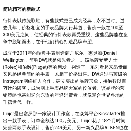
简约精巧的新款式
行针表以传统取胜，有些款式更已成为经典，永不过时。过
去几年，价格相宜的手表品牌大行其道，售价一般在100至
300美元之间，使经典的行针表款再受重视。这些品牌能在竞
争中脱颖而出，在于他们精心打造品牌声望。
成立于2011年的瑞典手表制造商丹尼尔．惠灵顿(Daniel
Wellington，简称DW)就是领先者之一。该品牌受劳力士
(Rolex)和伯爵(Piaget)等的启发，创造了一系列看起来昂贵而
又风格经典简约的手表，以相宜价格出售。DW通过与顶级的
Instagram网络红人合作，建立突出的品牌形象，接触数以百
万计的顾客，成为网上手表品牌大军的佼佼者。该品牌的营
销策略也甚能迎合东盟的年轻消费者，就像迎合世界各地的
千禧世代一样。
Linjer是巴塞罗那一家设计工作室，在众筹平台Kickstarter推
出一款手表，订单金额达100万美元。Linjer花了18个月时间
完善两款手表设计，售价249美元。另一新兴品牌ALKEN也在