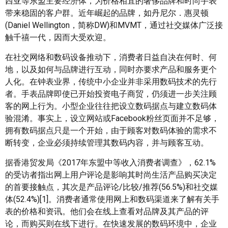
西亚等东盟主要经济体，为价格相宜的奢侈品牌和时尚手表
带来稳固的客户群。近年崛起的品牌，如丹尼尔．惠灵顿
(Daniel Wellington，简称DW)和MVMT，通过社交媒体广泛接
触千禧一代，因而大受欢迎。
在社交网络和数码设备推动下，消费者日益自决在何时、何
地，以及如何与品牌进行互动，同时亦要求产品和服务更个
人化。在钟表业界，传统中小企业并非采用数码技术的先行
者。手表品牌即使已开始投资电子商贸，仍须进一步关注顾
客的网上行为。小型企业往往把设立数码据点与建立数码体
验混淆。事实上，设立网站或Facebook粉丝页面并不足够，
拥有数码据点只是一个开始，由于顾客对数码体验的需求不
断转变，企业必须持续管理其数码内容，并与顾客互动。
据香港贸发局《2017年东盟中等收入消费者调查》，62.1%
的受访者指出网上用户评论是影响其时尚生活产品购买决定
的首要接触点，其次是产品评论/比较/推荐(56.5%)和社交媒
体(52.4%)[1]。消费者通常使用网上和数码渠道来了解有关手
表的价格和资讯。他们会在线上查看对品牌及其产品的评
论，而购买则在线下进行。在快速发展的数码环境中，企业