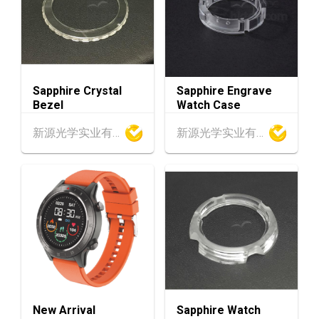
中国国际纺织⾯料及辅料（秋冬）博览会 (202
AUG
6年8月25至27日)
香港
26.08.2026
26
「中小企资援组」网络研讨会系列︰AI「资」
AUG
持・中小企出海攻略 -【一人公司×AI】资助驱
Sapphire Crystal
Sapphire Engrave
动触达全球
Bezel
Watch Case
1-5
香港
01.09.2026 - 05.09.2026
新源光学实业有限公司
新源光学实业有限公司
SEP
国际名表荟萃 2026 (香港会议展览中心)
香港
01.09.2026 - 05.09.2026
1-5
香港贸发局香港钟表展 2026 (香港会议展览中
SEP
心)
2-5
香港
02.09.2026 - 05.09.2026
SEP
香港国际时尚汇展 2026 (香港会议展览中心)
9-10
香港
09.09.2026 - 10.09.2026
New Arrival
Sapphire Watch
SEP
一带一路高峰论坛2026