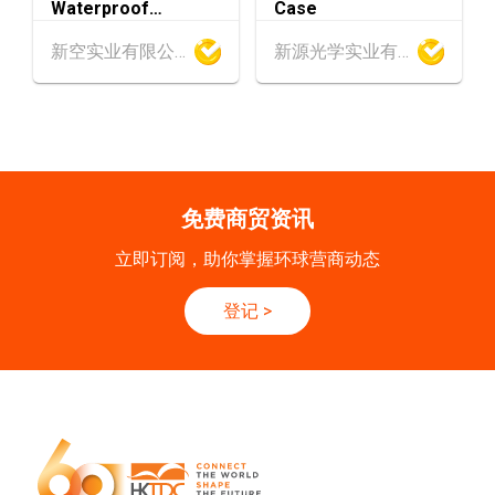
Waterproof
Case
Bluetooth Sport
香港
09.09.2026
新空实业有限公司
新源光学实业有限公司
GPS Smart Watch
9
[数码学堂] 中小企业外贸超前部署2027：AI智
H8 to Sport IOS 9.0
SEP
Android 5.0
能体自动化 • 智能物流 • 贸易增长新布局
20-24
香港
20.09.2026 - 24.09.2026
SEP
运输物流学会国际会议 2026
免费商贸资讯
21/9
新加坡
21.09.2026 - 27.09.2027
立即订阅，助你掌握环球营商动态
-27/9
「香港好物节 (东盟)」2026
登记
>
香港
13.10.2026 - 16.10.2026
13-16
国际电子组件及生产技术展 2025 (香港会议展
OCT
览中心)