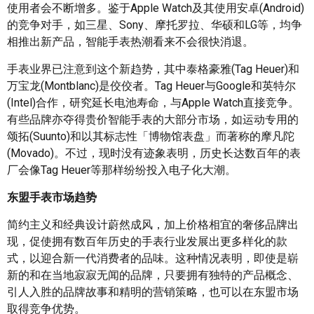
使用者会不断增多。鉴于Apple Watch及其使用安卓(Android)
的竞争对手，如三星、Sony、摩托罗拉、华硕和LG等，均争
相推出新产品，智能手表热潮看来不会很快消退。
手表业界已注意到这个新趋势，其中泰格豪雅(Tag Heuer)和
万宝龙(Montblanc)是佼佼者。Tag Heuer与Google和英特尔
(Intel)合作，研究延长电池寿命，与Apple Watch直接竞争。
有些品牌亦夺得贵价智能手表的大部分市场，如运动专用的
颂拓(Suunto)和以其标志性「博物馆表盘」而著称的摩凡陀
(Movado)。不过，现时没有迹象表明，历史长达数百年的表
厂会像Tag Heuer等那样纷纷投入电子化大潮。
东盟手表市场趋势
简约主义和经典设计蔚然成风，加上价格相宜的奢侈品牌出
现，促使拥有数百年历史的手表行业发展出更多样化的款
式，以迎合新一代消费者的品味。这种情况表明，即使是崭
新的和在当地寂寂无闻的品牌，只要拥有独特的产品概念、
引人入胜的品牌故事和精明的营销策略，也可以在东盟市场
取得竞争优势。