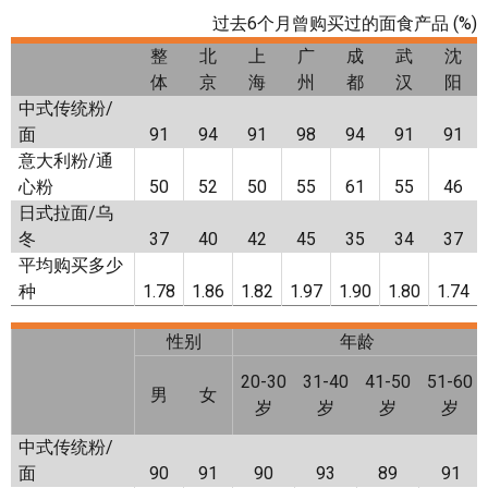
过去6个月曾购买过的面食产品 (%)
整
北
上
广
成
武
沈
体
京
海
州
都
汉
阳
中式传统粉/
面
91
94
91
98
94
91
91
意大利粉/通
心粉
50
52
50
55
61
55
46
日式拉面/乌
冬
37
40
42
45
35
34
37
平均购买多少
种
1.78
1.86
1.82
1.97
1.90
1.80
1.74
性别
年龄
20-30
31-40
41-50
51-60
男
女
岁
岁
岁
岁
中式传统粉/
面
90
91
90
93
89
91