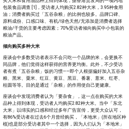
买大米和食用油品种上得到体现，据香港贸发局的一项内地
包装食品调查 [1]，受访者人均购买2.82种大米，3.95种食用
油；消费者购买过「五谷杂粮」的比例也较多。品牌口碑、
原料成份、口感口味、有机/绿色天然/无添加是消费者选择
粮油/干货的主要考虑因素；70%受访者倾向购买中小包装的
粮油产品。
倾向购买多种大米
座谈会中多数受访者表示不会只吃一个品牌的米，会更换不
同品牌，他们觉得这样获得的营养更均衡。此外，不少受访
者有煮「五谷杂粮」饭的习惯——即个人根据偏好加入五谷杂
粮、黑米、粟米、红豆、黄豆、黑豆、番薯、薏米、红枣、
桂圆等等。目的是通过「杂粮」的作用使自己更健康。
座谈会中发现消费者认为「要杂食」，这一点在购买的大米
品种上得到体现，受访者人均购买2.82种大米。当中「东北
大米」以绵实的口感和经过多年广告宣传，更受大众认可，
有86%受访者在过去6个月曾经购买，「本地米」(所在地区种
植)也是部分受访者其中一个选择，因为人们认为「本地米」