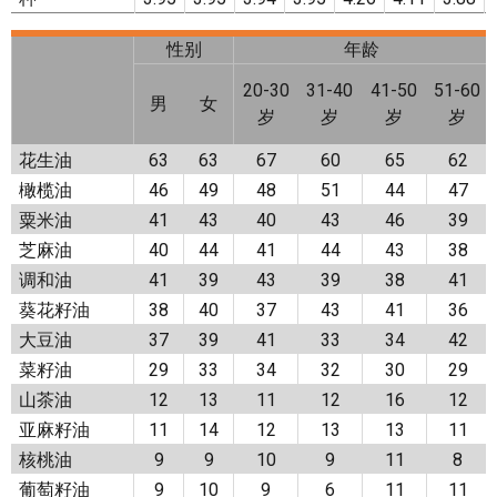
性别
年龄
20-30
31-40
41-50
51-60
男
女
岁
岁
岁
岁
花生油
63
63
67
60
65
62
橄榄油
46
49
48
51
44
47
粟米油
41
43
40
43
46
39
芝麻油
40
44
41
44
43
38
调和油
41
39
43
39
38
41
葵花籽油
38
40
37
43
41
36
大豆油
37
39
41
33
34
42
菜籽油
29
33
34
32
30
29
山茶油
12
13
11
12
16
12
亚麻籽油
11
14
12
13
13
11
核桃油
9
9
10
9
11
8
葡萄籽油
9
10
9
6
11
11