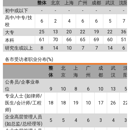
整体
北京
上海
广州
成都
武汉
沈阳
初中或以下
-
-
-
-
-
-
-
高中/中专/技
6
2
4
6
6
5
7
校
25
13
20
22
19
22
36
大专
61
70
66
65
69
60
51
本科
研究生或以上
8
14
10
7
7
14
6
各市受访者职业分布(%)
整
北
上
广
成
武
沈
体
京
海
州
都
汉
阳
公务员/企事业单
位
9
10
8
6
10
13
5
专业人士 (如律师/
医生/会计师/工程
18
18
19
10
17
26
22
师)
企业高层管理人员
5
5
4
6
3
4
3
(如总监/总经理等)