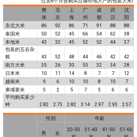
过去6个月曾购买过哪些地方产的包装大米/杂粮
整
北
上
广
成
武
沈
体
京
海
州
都
汉
阳
东北大米
86
92
86
71
91
88
88
泰国米
50
52
45
66
54
62
38
本地米
43
32
45
52
52
44
37
包装的五谷杂
粮
43
52
48
44
46
42
42
南方大米
35
26
30
55
32
34
28
日本米
10
11
14
8
7
7
12
越南米
9
6
10
10
8
10
7
柬埔寨米
5
2
5
7
5
6
6
平均购买多少
种
2.82
2.73
2.82
3.14
2.97
2.93
2.57
性别
年龄
20-30
31-40
41-50
51-60
男
女
岁
岁
岁
岁