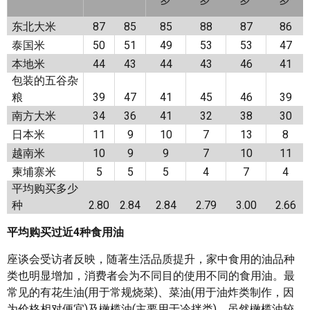
东北大米
87
85
85
88
87
86
泰国米
50
51
49
53
53
47
本地米
44
43
44
43
46
41
包装的五谷杂
粮
39
47
41
45
46
39
南方大米
34
36
41
32
38
30
日本米
11
9
10
7
13
8
越南米
10
9
9
7
10
11
柬埔寨米
5
5
5
4
7
4
平均购买多少
种
2.80
2.84
2.84
2.79
3.00
2.66
平均购买过近4种食用油
座谈会受访者反映，随著生活品质提升，家中食用的油品种
类也明显增加，消费者会为不同目的使用不同的食用油。最
常见的有花生油(用于常规烧菜)、菜油(用于油炸类制作，因
为价格相对便宜)及橄榄油(主要用于冷拌类)。虽然橄榄油较