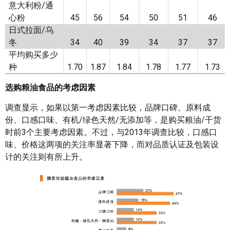
意大利粉/通
心粉
45
56
54
50
51
46
日式拉面/乌
冬
34
40
39
34
37
37
平均购买多少
种
1.70
1.87
1.84
1.78
1.77
1.73
选购粮油食品的考虑因素
调查显示，如果以第一考虑因素比较，品牌口碑、原料成
份、口感口味、有机/绿色天然/无添加等，是购买粮油/干货
时前3个主要考虑因素。不过，与2013年调查比较，口感口
味、价格这两项的关注率显著下降，而对品质认证及包装设
计的关注则有所上升。