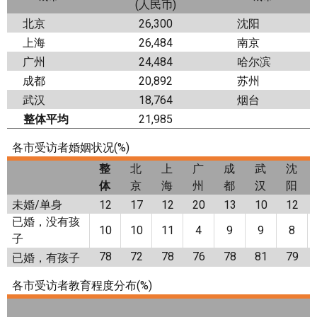
(人民币)
北京
26,300
沈阳
上海
26,484
南京
广州
24,484
哈尔滨
成都
20,892
苏州
武汉
18,764
烟台
整体平均
21,985
各市受访者婚姻状况(%)
整
北
上
广
成
武
沈
体
京
海
州
都
汉
阳
未婚/单身
12
17
12
20
13
10
12
已婚，没有孩
10
10
11
4
9
9
8
子
78
72
78
76
78
81
79
已婚，有孩子
各市受访者教育程度分布(%)