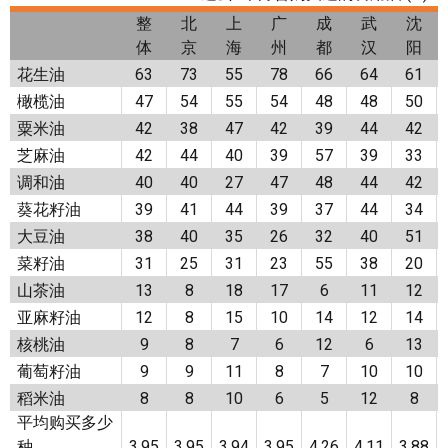
整
北
上
广
成
武
沈
体
京
海
州
都
汉
阳
花生油
63
73
55
78
66
64
61
橄榄油
47
54
55
54
48
48
50
粟米油
42
38
47
42
39
44
42
芝麻油
42
44
40
39
57
39
33
调和油
40
40
27
47
48
44
42
葵花籽油
39
41
44
39
37
44
34
大豆油
38
40
35
26
32
40
51
菜籽油
31
25
31
23
55
38
20
山茶油
13
8
18
17
6
11
12
亚麻籽油
12
8
15
10
14
12
14
核桃油
9
8
7
6
12
6
13
葡萄籽油
9
9
11
8
7
10
10
稻米油
8
8
10
6
5
12
8
平均购买多少
种
3.95
3.95
3.94
3.95
4.26
4.11
3.88