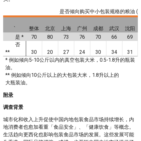
是否倾向购买中小包装规格的粮油 (%
`
整体
北京
上海
广州
成都
武汉
沈阳
是 *
70
80
73
76
70
66
69
否
**
30
20
27
24
30
34
31
* 例如倾向5-10公斤以内的真空包装大米，0.5-1.8升的瓶装
油。
** 例如倾向10公斤以上的大包装大米，1.8升以上的
大瓶装油。
附录
调查背景
城市化和收入上升促使中国内地包装食品市场持续增长，内
地消费者也愈加看重「食品安全」、「健康饮食」等概念。
生活趋向更西化也影响包装食品市场的发展。这些发展可能