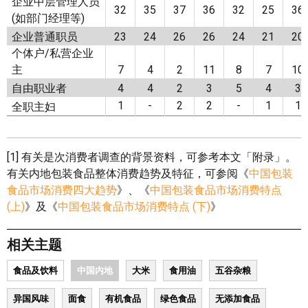
企业中层管理人员
32
35
37
36
32
25
36
(如部门经理等)
企业普通职员
23
24
26
26
24
21
20
个体户/私营企业
主
7
4
2
11
8
7
10
自由职业者
4
4
2
3
5
4
3
1
-
2
2
-
1
1
全职主妇
[1] 有关是次消费者调查的背景资料，可参考本文「附录」。
有关内地包装食品整体消费趋势及特征，可参阅《
中国包装
食品市场消费四大趋势
》、《
中国包装食品市场消费特点
(上)
》及《
中国包装食品市场消费特点 (下)
》
相关主题
食品及饮料
中国内地
大米
食用油
五谷杂粮
异国风味
面食
有机食品
绿色食品
无添加食品