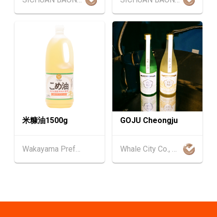
心)
2-5
香港
02.09.2026 - 05.09.2026
SEP
香港国际时尚汇展 2026 (香港会议展览中心)
9-10
香港
09.09.2026 - 10.09.2026
SEP
一带一路高峰论坛2026
香港
09.09.2026
9
[数码学堂] 中小企业外贸超前部署2027：AI智
SEP
能体自动化 • 智能物流 • 贸易增长新布局
米糠油1500g
GOJU Cheongju
20-24
香港
20.09.2026 - 24.09.2026
Wakayama Prefecture
Whale City Co., Ltd.
SEP
运输物流学会国际会议 2026
21/9
新加坡
21.09.2026 - 27.09.2027
-27/9
「香港好物节 (东盟)」2026
香港
13.10.2026 - 16.10.2026