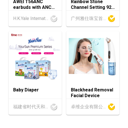
AWEI T56ANC
Rainbow Stone
动触达全球
earbuds with ANC
Channel Setting 925
and Screen
Sterling Silver Ring
1-5
香港
01.09.2026 - 05.09.2026
H.K.Yale International Industry Co., Limited
广州雅仕珠宝首饰有限公司
SEP
国际名表荟萃 2026 (香港会议展览中心)
香港
01.09.2026 - 05.09.2026
1-5
香港贸发局香港钟表展 2026 (香港会议展览中
SEP
心)
2-5
香港
02.09.2026 - 05.09.2026
SEP
香港国际时尚汇展 2026 (香港会议展览中心)
9-10
香港
09.09.2026 - 10.09.2026
Baby Diaper
Blackhead Removal
SEP
一带一路高峰论坛2026
Facial Device
香港
09.09.2026
福建省时代天和实业有限公司
卓维企业有限公司
9
[数码学堂] 中小企业外贸超前部署2027：AI智
SEP
能体自动化 • 智能物流 • 贸易增长新布局