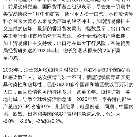
口前景变得更差。国际货币基金组织表示，尽管第一阶段中
美贸易协议于1月中旬签署，暂时令人松一口气，不过疫情预
料会带来大萧条以来最为严重的经济冲击，加剧贸易保护主
义造成的破坏。最新的香港贸发局出口指数显示，出口商对
各主要行业和市场仍然非常悲观。鉴于全球经济严重低迷，
加上贸易保护主义持续，出口存在重大下行风险，香港贸发
局经贸研究遂将2020年出口增长预测从原来的‑2%下调
至‑10%。
2003年，沙士(SARS)疫情为时较短，只在不到30个国家/地
区感染数千人。这次疫情与沙士不同，新型冠状病毒证实更
具传染性和破坏性，已影响200多个国家和地区数以百万计的
人口，而且疫情也可能持续多月，甚至多年。疫情扩散，各
地封城，导致全球经济活动急降，2020年第一季香港内部生
产总值(GDP)收缩8.9%，刷新纪录，就是例证。同期，中国内
地、欧盟、日本和美国的GDP表现也急速恶化，分别为
‑6.8%、‑2.6%、‑2%和+0.2%。