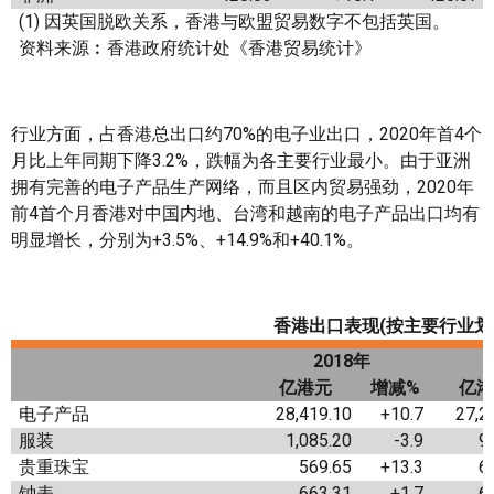
(1) 因英国脱欧关系，香港与欧盟贸易数字不包括英国。
资料来源︰香港政府统计处《香港贸易统计》
行业方面，占香港总出口约70%的电子业出口，2020年首4个
月比上年同期下降3.2%，跌幅为各主要行业最小。由于亚洲
拥有完善的电子产品生产网络，而且区内贸易强劲，2020年
前4首个月香港对中国内地、台湾和越南的电子产品出口均有
明显增长，分别为+3.5%、+14.9%和+40.1%。
香港出口表现
(
按主要行业划
2018
年
亿港元
增减
%
亿港
电子产品
28,419.10
+10.7
27,2
服装
1,085.20
-3.9
9
贵重珠宝
569.65
+13.3
6
钟表
663.31
+1.7
6