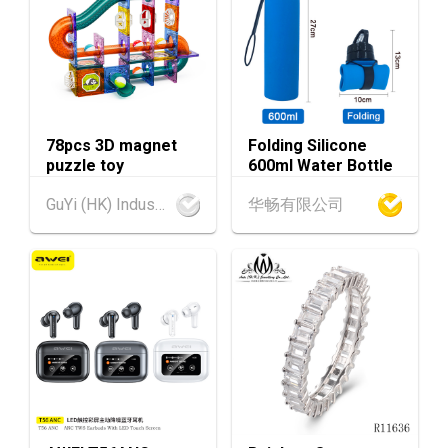
香港贸发局美食商贸博览 2026 (香港会议展览
AUG
中心)
香港
13.08.2026 - 15.08.2026
13-15
香港贸发局香港国际茶展 2026 (香港会议展览
AUG
中心)
78pcs 3D magnet
Folding Silicone
香港
13.08.2026 - 15.08.2026
13-15
puzzle toy
600ml Water Bottle
国际现代化中医药及健康产品会议 2026 (香港
AUG
会议展览中心)
GuYi (HK) Industrial Co.,Limited
华畅有限公司
13-17
香港
13.08.2026 - 17.08.2026
AUG
香港贸发局美食博览 2026 (香港会议展览中心)
中国内地
25.08.2026 - 27.08.2026
25-27
中国国际纺织⾯料及辅料（秋冬）博览会 (202
AUG
6年8月25至27日)
香港
26.08.2026
26
「中小企资援组」网络研讨会系列︰AI「资」
AUG
持・中小企出海攻略 -【一人公司×AI】资助驱