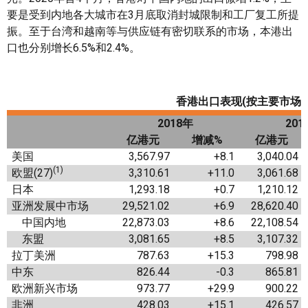
要是受到内地各大城市在3月底取消封城限制和工厂复工所提
振。至于台湾和越南等与供应链有密切联系的市场，本港出
口也分别增长6.5%和2.4%。
香港出口表现
(
按主要市场
2018
年
201
亿港元
增减
%
亿港元
美国
3,567.97
+8.1
3,040.04
(1)
欧盟(27)
3,310.61
+11.0
3,061.68
日本
1,293.18
+0.7
1,210.12
亚洲发展中市场
29,521.02
+6.9
28,620.40
中国内地
22,873.03
+8.6
22,108.54
东盟
3,081.65
+8.5
3,107.32
拉丁美洲
787.63
+15.3
798.98
中东
826.44
-0.3
865.81
欧洲新兴市场
973.77
+29.9
900.22
非洲
428.03
+15.1
426.57