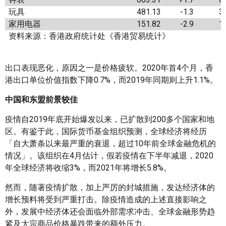
玩具
481.13
-1.3
3
家用电器
151.82
-2.9
1
资料来源：香港政府统计处《香港贸易统计》
出口表现恶化，原因之一是价格疲软。2020年首4个月，香
港出口单位价值指数下降0.7%，而2019年同期则上升1.1%。
中国和东盟前景较佳
疫情自2019年底开始爆发以来，已扩散到200多个国家和地
区。有鉴于此，国际货币基金组织预测，全球经济将经历
「自大萧条以来最严重的衰退，超过10年前全球金融危机的
情况」。该组织在4月估计，假若疫情在下半年减退，2020
年全球经济将收缩3%，而2021年将增长5.8%。
然而，随著疫情扩散，加上严厉的封城措施，发达经济体的
增长预料将受到严重打击。除疫情造成的上述直接影响之
外，发展中经济体还会面临外部需求冲击、全球金融形势趋
紧及大宗商品价格暴跌带来的额外压力。