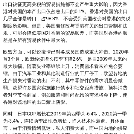
出口被征更高关税的贸易措施都不会产生重大影响，因为香
港对美国的本产出口仅占总出口的0.1%。香港对美国的出口
几乎全部是转口，占98.8%，不会受到美国改变对香港的关税
制度所影响。但是，美国若修改与香港有关的出口管制和法
规，可能会降低美国对香港的贸易顺差，而美国对香港的顺
差是在所有贸易伙伴中最大的。
欧盟方面，可以说疫情已对各成员国造成重大冲击。2020年
首3个月，欧盟经济增长按季下降2.6%，是自2009年以来的
最大跌幅。随著失业率继续上升，消费需求看来难免会萎
缩。由于汽车工业和其他制造行业的工厂停工，欧盟各地的
生产损失对香港的出口不利，其中零部件的需求明显会减
弱。欧盟许多国家实施旅行禁令和社交距离措施，预料消费
者对季节性商品，例如服装和时尚配饰的需求将会下降，使
香港对该地区的出口蒙上阴影。
同时，日本GDP增长在2019年第四季为‑6.4%，2020第一季
为‑3.4%，连续两季出现负增长，陷入技术性衰退。具体而
言，由于消费情绪低迷，私人消费大减，而中国内地的供应