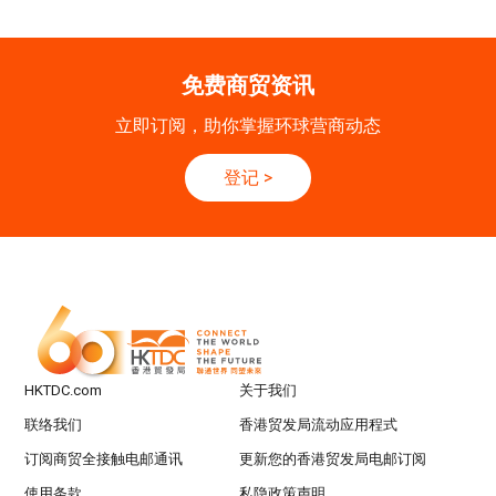
20-24
香港
20.09.2026 - 24.09.2026
SEP
运输物流学会国际会议 2026
免费商贸资讯
21/9
新加坡
21.09.2026 - 27.09.2027
立即订阅，助你掌握环球营商动态
-27/9
「香港好物节 (东盟)」2026
登记
>
香港
13.10.2026 - 16.10.2026
13-16
国际电子组件及生产技术展 2025 (香港会议展
OCT
览中心)
HKTDC.com
关于我们
联络我们
香港贸发局流动应用程式
订阅商贸全接触电邮通讯
更新您的香港贸发局电邮订阅
使用条款
私隐政策声明