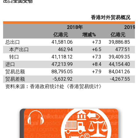
出口全面受创
香港对外贸易概况
2018
年
2019
亿港元
增减
%
亿港元
总出口
41,581.06
+7.3
39,886.85
本产出口
462.94
+6.5
477.51
转口
41,118.12
+7.3
39,409.35
进口
47,213.99
+8.4
44,154.40
贸易总额
88,795.05
+7.9
84,041.26
贸易差额
-5,632.92
-4,267.55
资料来源︰香港政府统计处《香港贸易统计》