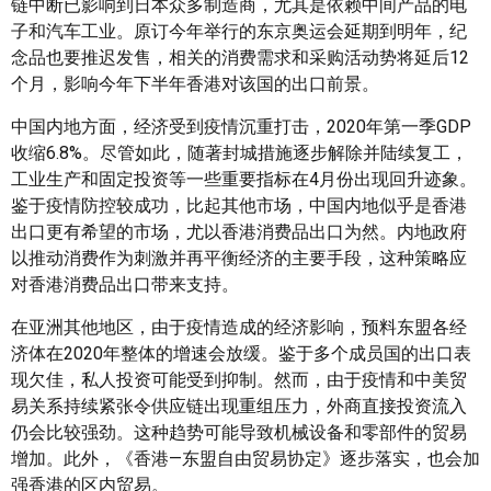
链中断已影响到日本众多制造商，尤其是依赖中间产品的电
子和汽车工业。原订今年举行的东京奥运会延期到明年，纪
念品也要推迟发售，相关的消费需求和采购活动势将延后12
个月，影响今年下半年香港对该国的出口前景。
中国内地方面，经济受到疫情沉重打击，2020年第一季GDP
收缩6.8%。尽管如此，随著封城措施逐步解除并陆续复工，
工业生产和固定投资等一些重要指标在4月份出现回升迹象。
鉴于疫情防控较成功，比起其他市场，中国内地似乎是香港
出口更有希望的市场，尤以香港消费品出口为然。内地政府
以推动消费作为刺激并再平衡经济的主要手段，这种策略应
对香港消费品出口带来支持。
在亚洲其他地区，由于疫情造成的经济影响，预料东盟各经
济体在2020年整体的增速会放缓。鉴于多个成员国的出口表
现欠佳，私人投资可能受到抑制。然而，由于疫情和中美贸
易关系持续紧张令供应链出现重组压力，外商直接投资流入
仍会比较强劲。这种趋势可能导致机械设备和零部件的贸易
增加。此外，《香港—东盟自由贸易协定》逐步落实，也会加
强香港的区内贸易。