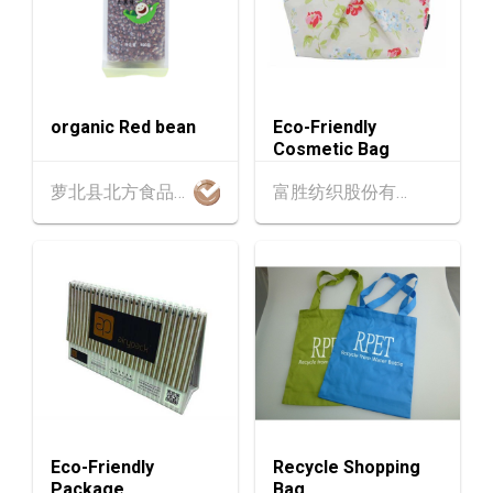
香港
13.08.2026 - 17.08.2026
13-17
香港贸发局美与健生活博览 2026 (香港会议展
AUG
览中心)
organic Red bean
Eco-Friendly
香港
13.08.2026 - 17.08.2026
13-17
Cosmetic Bag
香港贸发局家电‧家居‧博览 2026 (香港会议展
AUG
览中心)
萝北县北方食品有限公司
富胜纺织股份有限公司
13-17
香港
13.08.2026 - 17.08.2026
AUG
香港贸发局美食博览 2026 (香港会议展览中心)
中国内地
25.08.2026 - 27.08.2026
25-27
中国国际纺织⾯料及辅料（秋冬）博览会 (202
AUG
6年8月25至27日)
香港
26.08.2026
26
「中小企资援组」网络研讨会系列︰AI「资」
AUG
持・中小企出海攻略 -【一人公司×AI】资助驱
Eco-Friendly
Recycle Shopping
动触达全球
Package
Bag