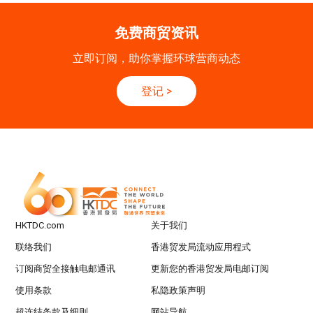
SEP
运输物流学会国际会议 2026
免费商贸资讯
21/9
新加坡
21.09.2026 - 27.09.2027
立即订阅，助你掌握环球营商动态
-27/9
「香港好物节 (东盟)」2026
登记
>
香港
13.10.2026 - 16.10.2026
13-16
国际电子组件及生产技术展 2025 (香港会议展
OCT
览中心)
HKTDC.com
关于我们
联络我们
香港贸发局流动应用程式
订阅商贸全接触电邮通讯
更新您的香港贸发局电邮订阅
使用条款
私隐政策声明
超连结条款及细则
网站导航