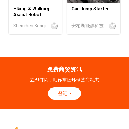
9-10
香港
09.09.2026 - 10.09.2026
HIking & Walking
Car Jump Starter
SEP
一带一路高峰论坛2026
Assist Robot
香港
09.09.2026
Shenzhen Kenqing Technology Co., Ltd.
安柏斯能源科技有限公司
9
[数码学堂] 中小企业外贸超前部署2027：AI智
SEP
能体自动化 • 智能物流 • 贸易增长新布局
20-24
香港
20.09.2026 - 24.09.2026
SEP
运输物流学会国际会议 2026
免费商贸资讯
21/9
新加坡
21.09.2026 - 27.09.2027
立即订阅，助你掌握环球营商动态
-27/9
「香港好物节 (东盟)」2026
登记
>
香港
13.10.2026 - 16.10.2026
13-16
国际电子组件及生产技术展 2025 (香港会议展
OCT
览中心)