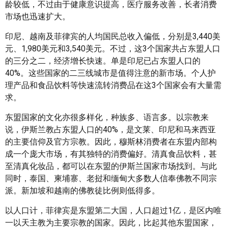
龄较低，不过由于健康意识提高，医疗服务改善，长者消费
市场也迅速扩大。
印尼、越南及菲律宾的人均国民总收入偏低，分别是3,440美
元、1,980美元和3,540美元。不过，这3个国家共占东盟人口
的三分之二，经济增长快速。单是印尼已占东盟人口的
40%。这些国家的二三线城市是值得注意的新市场。个人护
理产品和食品饮料等快速流转消费品在这3个国家会有大量需
求。
东盟国家的文化亦很多样化，种族多、语言多。以宗教来
说，伊斯兰教占东盟人口的40%，是文莱、印尼和马来西亚
的主要信仰及官方宗教。因此，穆斯林消费者在东盟内部构
成一个庞大市场，有其独特的消费偏好。清真食品饮料，甚
至清真化妆品，都可以在东盟的伊斯兰国家市场找到。与此
同时，泰国、柬埔寨、老挝和缅甸大多数人信奉佛教不同宗
派。新加坡和越南的佛教徒比例则低得多。
以人口计，菲律宾是东盟第二大国，人口超过1亿，是区内唯
一以天主教为主要宗教的国家。因此，比起其他东盟国家，