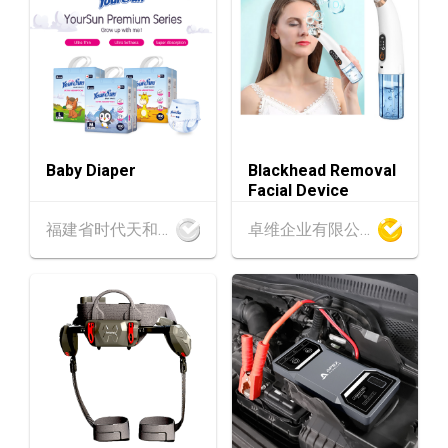
中国内地
25.08.2026 - 27.08.2026
25-27
中国国际纺织⾯料及辅料（秋冬）博览会 (202
AUG
6年8月25至27日)
香港
26.08.2026
26
「中小企资援组」网络研讨会系列︰AI「资」
AUG
持・中小企出海攻略 -【一人公司×AI】资助驱
Baby Diaper
Blackhead Removal
动触达全球
Facial Device
1-5
香港
01.09.2026 - 05.09.2026
福建省时代天和实业有限公司
卓维企业有限公司
SEP
国际名表荟萃 2026 (香港会议展览中心)
香港
01.09.2026 - 05.09.2026
1-5
香港贸发局香港钟表展 2026 (香港会议展览中
SEP
心)
2-5
香港
02.09.2026 - 05.09.2026
SEP
香港国际时尚汇展 2026 (香港会议展览中心)