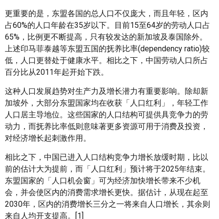
更重要的是，东盟各国的总人口不仅庞大，而且年轻，区内
占60%的人口年龄在35岁以下。目前15至64岁的劳动人口占
65%，比例更不断提高，只有较发达的新加坡及泰国除外。
上述印马菲泰越等东盟五国的抚养比率(dependency ratio)较
低，人口更替处于健康水平。相比之下，中国劳动人口所占
百分比从2011年起开始下跌。
这种人口发展趋势对生产力及增长潜力有重要影响。除却新
加坡外，大部分东盟国家均在收获「人口红利」，年轻工作
人口居主导地位。这些国家的人口结构可提供具竞争力的劳
动力，而抚养比率低则意味著更多资源可用于消费及投资，
对经济增长起刺激作用。
相比之下，中国已进入人口结构竞争力增长放缓时期，比以
前的估计大为提前，而「人口红利」预计将于2025年结束。
东盟国家的「人口机会窗」可为经济加快增长带来不少机
会，并会使区内的消费需求增长更快。据估计，从现在起至
2030年，区内的消费增长三分之一将来自人口增长，其余则
来自人均开支提高。[1]