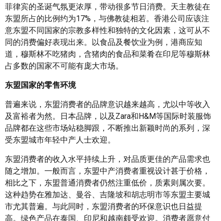
菲律宾的圣诞气氛更浓厚，带动很多节日消费。天主教徒在
东盟所占的比例约为17%，与佛教徒相若。香港公司应该注
意东盟不同国家的宗教多样性和独特的文化因素，这可从不
同的消费偏好表现出来。以食品及餐饮业为例，港商应知
道，穆斯林不吃猪肉，含猪肉的食品和菜肴在印尼等穆斯林
占多数的国家不可能有庞大市场。
东盟国家的零售环境
普遍来说，东盟消费者的品牌意识越来越高，尤以中等收入
及富裕者为然。日本品牌，以及Zara和H&M等国际时装服饰
品牌都在这些市场站稳脚跟，不断推出新颖时尚的系列，深
受东盟城市年轻中产人士欢迎。
东盟消费者的收入水平持续上升，对品质更佳的产品需求也
随之增加。一般而言，东盟中产消费者重视设计甚于价格，
相比之下，东盟普通消费者仍然注重低价，质素则属次要。
这种趋势在雅加达、曼谷、吉隆坡和胡志明市等东盟主要城
市尤其普遍。与此同时，东盟消费者的环保意识也日益提
高。绿色产品在泰国、印尼和越南颇受欢迎。消费者愿意付