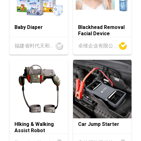
香港
26.08.2026
26
「中小企资援组」网络研讨会系列︰AI「资」
AUG
持・中小企出海攻略 -【一人公司×AI】资助驱
Baby Diaper
Blackhead Removal
动触达全球
Facial Device
1-5
香港
01.09.2026 - 05.09.2026
福建省时代天和实业有限公司
卓维企业有限公司
SEP
国际名表荟萃 2026 (香港会议展览中心)
香港
01.09.2026 - 05.09.2026
1-5
香港贸发局香港钟表展 2026 (香港会议展览中
SEP
心)
2-5
香港
02.09.2026 - 05.09.2026
SEP
香港国际时尚汇展 2026 (香港会议展览中心)
9-10
香港
09.09.2026 - 10.09.2026
HIking & Walking
Car Jump Starter
SEP
一带一路高峰论坛2026
Assist Robot