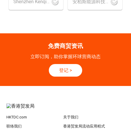
香港
09.09.2026
Shenzhen Kenqing Technology Co., Ltd.
安柏斯能源科技有限公司
9
[数码学堂] 中小企业外贸超前部署2027：AI智
SEP
能体自动化 • 智能物流 • 贸易增长新布局
20-24
香港
20.09.2026 - 24.09.2026
SEP
运输物流学会国际会议 2026
免费商贸资讯
21/9
新加坡
21.09.2026 - 27.09.2027
立即订阅，助你掌握环球营商动态
-27/9
「香港好物节 (东盟)」2026
登记
>
香港
13.10.2026 - 16.10.2026
13-16
国际电子组件及生产技术展 2025 (香港会议展
OCT
览中心)
HKTDC.com
关于我们
联络我们
香港贸发局流动应用程式