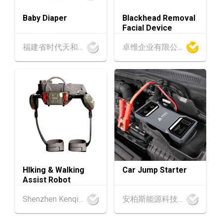
AUG
持・中小企出海攻略 -【一人公司×AI】资助驱
Baby Diaper
Blackhead Removal
动触达全球
Facial Device
1-5
香港
01.09.2026 - 05.09.2026
福建省时代天和实业有限公司
卓维企业有限公司
SEP
国际名表荟萃 2026 (香港会议展览中心)
香港
01.09.2026 - 05.09.2026
1-5
香港贸发局香港钟表展 2026 (香港会议展览中
SEP
心)
2-5
香港
02.09.2026 - 05.09.2026
SEP
香港国际时尚汇展 2026 (香港会议展览中心)
香港
09.09.2026
9
[数码学堂] 中小企业外贸超前部署2027：AI智
HIking & Walking
Car Jump Starter
SEP
Assist Robot
能体自动化 • 智能物流 • 贸易增长新布局
Shenzhen Kenqing Technology Co., Ltd.
安柏斯能源科技有限公司
9-10
香港
09.09.2026 - 10.09.2026
SEP
一带一路高峰论坛2026