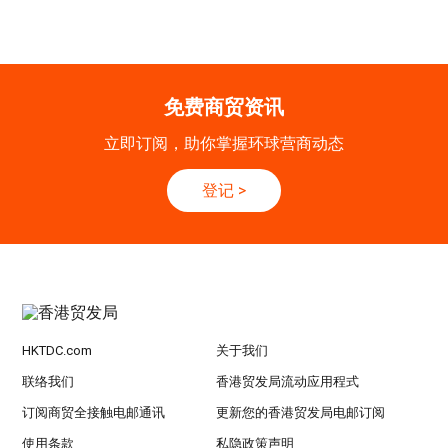
20-24
香港
20.09.2026 - 24.09.2026
SEP
运输物流学会国际会议 2026
免费商贸资讯
21/9
新加坡
21.09.2026 - 27.09.2027
立即订阅，助你掌握环球营商动态
-27/9
「香港好物节 (东盟)」2026
登记
>
香港
13.10.2026 - 16.10.2026
13-16
国际电子组件及生产技术展 2025 (香港会议展
OCT
览中心)
HKTDC.com
关于我们
联络我们
香港贸发局流动应用程式
订阅商贸全接触电邮通讯
更新您的香港贸发局电邮订阅
使用条款
私隐政策声明