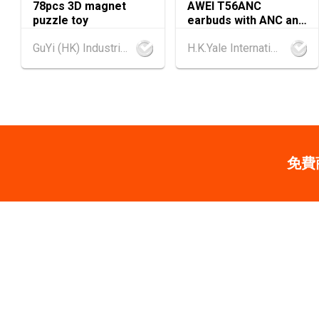
78pcs 3D magnet
AWEI T56ANC
puzzle toy
earbuds with ANC and
Screen
GuYi (HK) Industrial Co.,Limited
H.K.Yale International Industry Co., Limited
免費