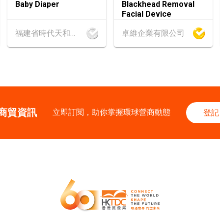
Baby Diaper
Blackhead Removal
AUG
國際現代化中醫藥及
Facial Device
福建省時代天和實業有限公司
卓維企業有限公司
13-17
香港
13.08.202
AUG
香港貿發局美食博覽
25-27
中國內地
25.08
AUG
中國國際紡織⾯料及
香港
26.08.202
商貿資訊
26
立即訂閱，助你掌握環球營商動態
登記
「中小企資援組」
AUG
I】資助驅動觸達
1-5
香港
01.09.202
SEP
國際名表薈萃 202
1-5
香港
01.09.202
SEP
香港貿發局香港鐘表