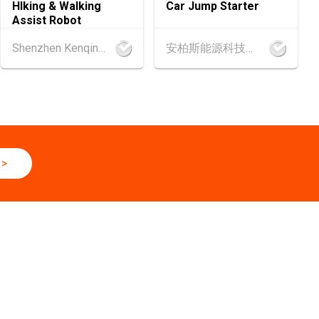
HIking & Walking
Car Jump Starter
健康產品會議 2026 (香港會議展覽中心)
Assist Robot
Shenzhen Kenqing Technology Co., Ltd.
安柏斯能源科技有限公司
6 - 17.08.2026
 2026 (香港會議展覽中心)
.2026 - 27.08.2026
輔料（秋冬）博覽會 (2026年8月25至27日)
6
>
網絡研討會系列︰AI「資」持・中小企出海攻略 -【一人公司×A
全球
6 - 05.09.2026
6 (香港會議展覽中心)
6 - 05.09.2026
展 2026 (香港會議展覽中心)