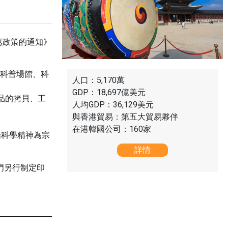
惠政策的通知》
的科普場館、科
人口：5,170萬 
GDP：18,697億美元 
品的拷貝、工
人均GDP：36,129美元 
與香港貿易：第五大貿易夥伴 
在港韓國公司：160家
揚科學精神為宗
詳情
門另行制定印