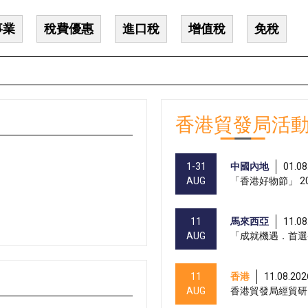
事業
稅費優惠
進口稅
增值稅
免稅
香港貿發局活
1-31
中國內地
01.08
AUG
「香港好物節」 20
11
馬來西亞
11.08
AUG
「成就機遇．首選
11
香港
11.08.202
AUG
香港貿發局經貿研