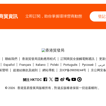
AUG
中國國際紡織⾯料及
香港
26.08.202
商貿資訊
26
立即訂閱，助你掌握環球營商動態
登記
「中小企資援組」
AUG
I】資助驅動觸達
1-5
香港
01.09.202
SEP
國際名表薈萃 202
1-5
香港
01.09.202
們
聯絡我們
香港貿發局流動應用程式
訂閱商貿全接觸電郵通訊
更新
SEP
香港貿發局香港鐘表
Español
Français
Italiano
Polski
Português
Pусский
عربى
策聲明
超連結條款及細則
網站導航
京ICP备09059244号
京公网安备 1
2-5
香港
02.09.202
SEP
香港國際時尚匯展 
關注 HKTDC
© 2026
香港貿易發展局版權所有，對違反版權者保留一切追索權利 。
9-10
香港
09.09.202
SEP
一帶一路高峰論壇2