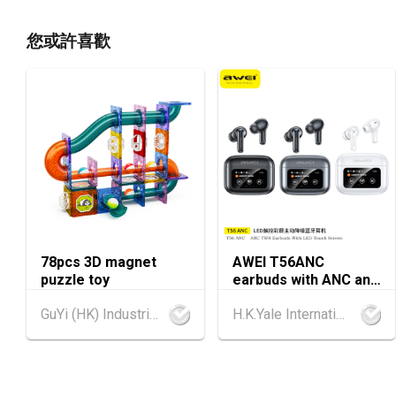
您或許喜歡
78pcs 3D magnet
AWEI T56ANC
puzzle toy
earbuds with ANC and
Screen
GuYi (HK) Industrial Co.,Limited
H.K.Yale International Industry Co., Limited