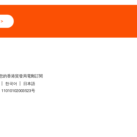
輔料（秋冬）博覽會 (2026年8月25至27日)
6
>
網絡研討會系列︰AI「資」持・中小企出海攻略 -【一人公司×A
全球
6 - 05.09.2026
6 (香港會議展覽中心)
6 - 05.09.2026
您的香港貿發局電郵訂閱
展 2026 (香港會議展覽中心)
한국어
日本語
1010102003523号
6 - 05.09.2026
2026 (香港會議展覽中心)
6 - 10.09.2026
026