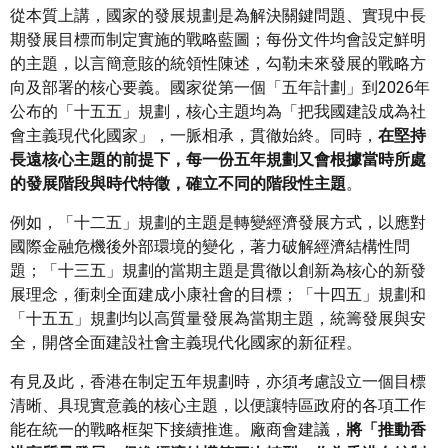
從本質上講，國家的發展規劃是為解決關鍵問題、實現中長
期發展目標而制定實施的戰略藍圖；每份文件均會設定鮮明
的主題，以言簡意賅的統領性陳述，勾勒未來發展的戰略方
向及部署的核心要義。國家從第一個「五年計劃」到2026年
公布的「十五五」規劃，核心主題均為「把我國建設成為社
會主義現代化國家」，一脈相承，貫徹始終。同時，
在堅持
長遠核心主題的前提下，每一份五年規劃又會根據當時所處
的發展階段與時代特徵，確立不同的階段性主題
。
例如，「十二五」規劃的主題是轉變經濟發展方式，以應對
國際金融危機後外部環境的變化，著力破解經濟結構性問
題；「十三五」規劃的當期主題是貫徹以創新為核心的新發
展理念，衝刺全面建成小康社會的目標；「十四五」規劃和
「十五五」規劃均以高質量發展為當期主題，統籌發展與安
全，開啓全面建設社會主義現代化國家的新征程。
有見及此，香港在制定五年規劃時，亦須考慮設立一個目標
清晰、具現實意義的核心主題，以便讓特區政府的各項工作
能在統一的戰略框架下接續推進。廠商會建議，
將「推動香