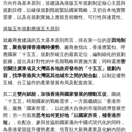
方向作為基本原則，並建議為港版五年規劃制定核心主題與
規劃目標，以確保規劃既能緊貼國家戰略，又切合本地實際
需要，以及在規劃實施上應留意前瞻性、可行性與連貫性。
港版五年規劃應循五大原則
就廠商會建議的五大基本原則而言，排在第一位的是
因地制
宜，聚焦發揮香港獨特優勢
。廠商會指出，香港應緊扣、呼
應國家「十五五」規劃所確立的最新定位，編制細化的規劃
藍圖，提出具針對性的中長期戰略和實施方案；同時還應
密
切關注廣東省及大灣區各地政府發布的「十五五」規劃內
容，找準香港與大灣區其他城市之間的契合點
，以制定優勢
互補、分工協作的產業發展布局及配套政策。
其二是
雙向賦能，加強香港與國家發展的聯動互促
。圍繞
「十五五」時期國家的戰略需求，一方面繼續以「香港所
長」服務「國家所需」，以此擴大自身的市場與經濟發展空
間；另一方面應
思考如何更好地「以國家所長，補香港所
短」
，在配合、參與並協助國家邁向中國式現代化的同時，
為香港鞏固提升優勢產業、培育壯大新興產業及化解內部的