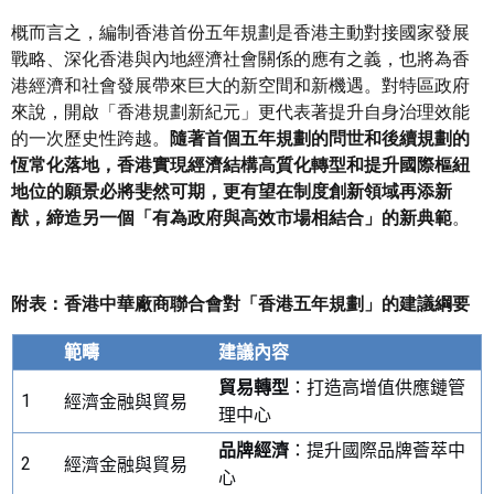
概而言之，編制香港首份五年規劃是香港主動對接國家發展
戰略、深化香港與內地經濟社會關係的應有之義，也將為香
港經濟和社會發展帶來巨大的新空間和新機遇。對特區政府
來說，開啟「香港規劃新紀元」更代表著提升自身治理效能
的一次歷史性跨越。
隨著首個五年規劃的問世和後續規劃的
恆常化落地，香港實現經濟結構高質化轉型和提升國際樞紐
地位的願景必將斐然可期，更有望在制度創新領域再添新
猷，締造另一個「有為政府與高效市場相結合」的新典範
。
附表：香港中華廠商聯合會對「香港五年規劃」的建議綱要
範疇
建議內容
貿易轉型
：打造高增值供應鏈管
1
經濟金融與貿易
理中心
品牌經濟
：提升國際品牌薈萃中
2
經濟金融與貿易
心