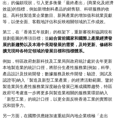
出」的偏頗現狀，引入更多衡量「最終產出」(商業化及經濟
效益)的指標，例如新增創科產品的銷售額、科研服務的收
益、高科技製造業企業數目、新興產業的增加值和就業貢獻
等，以便全面、客觀地評估和反映相關領域的工作成效。
第三，在「香港五年規劃」的框架下，重新審視和協調現有
規劃藍圖的專項目標；並
結合當前國家和國際上產業經濟發
展的新趨勢
以及
本港中長期發展的需要，及時更新、修繕和
擴充現時各特定領域的發展目標和指標體系。
例如，特區政府創新科技及工業局與政府統計處於去年更新
本地製造業的統計口徑，將部分生產性服務業(例如，科學、
產品設計及技術開發；數據服務及軟件開發；驗證、測試及
認證等)納入「製造及新型工業產業」的經濟活動範圍。鑒於
製造業與生產性服務業深度融合發展已漸成國際趨勢，特區
政府可考慮進一步將更多與製造業相關的服務業環節納入
「新型工業」的統計口徑，以更全面反映香港工業的實際狀
况和競爭力。
另一方面，在國際供應鏈加速重組與內地企業積極「走出