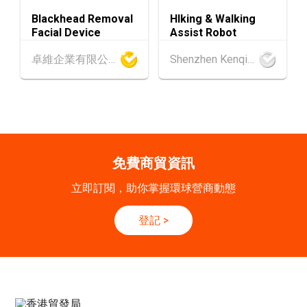
[數碼學堂] 中小企外貿超前部署 2027：AI Age
SEP
nt自動化 • 智能物流 • 貿易增長新布局
Blackhead Removal
HIking & Walking
Facial Device
Assist Robot
20-24
香港
20.09.2026 - 24.09.2026
卓維企業有限公司
Shenzhen Kenqing Technology Co., Ltd.
SEP
運輸物流學會國際會議 2026
21/9
新加坡
21.09.2026 - 27.09.2027
-27/9
「香港好物節 (東盟)」2026
香港
13.10.2026 - 16.10.2026
13-16
免費商貿資訊
國際電子組件及生產技術展 2026 (香港會議展
OCT
覽中心)
立即訂閱，助你掌握環球營商動態
香港
13.10.2026 - 16.10.2026
13-16
登記
>
香港貿發局香港秋季電子產品展 2026 (香港會
OCT
議展覽中心)