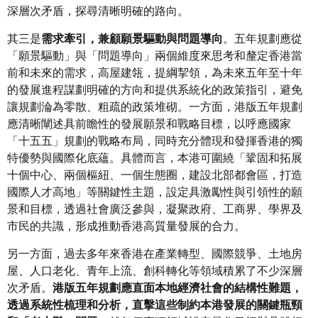
深層次矛盾，探尋清晰明確的路向。
其三是
需求牽引，兼顧願景驅動與問題導向
。五年規劃應從
「願景驅動」與「問題導向」兩個維度來思考和釐定香港當
前和未來的需求，高屋建瓴，提綱挈領，為未來五年至十年
的發展進程謀劃明確的方向和提供系統化的政策指引，避免
讓規劃淪為零散、粗疏的政策堆砌。一方面，港版五年規劃
應清晰闡述具前瞻性的發展願景和戰略目標，以呼應國家
「十五五」規劃的戰略布局，同時充分體現和發揮香港的獨
特優勢與國際化底蘊。具體而言，本港可圍繞「鞏固和拓展
十個中心、兩個樞紐、一個生態圈，建設北部都會區，打造
國際人才高地」等關鍵性主題，設定具激勵性與引領性的願
景和目標，透過社會廣泛參與，凝聚政府、工商界、學界及
市民的共識，形成推動香港高質量發展的合力。
另一方面，過去多年來香港在產業轉型、國際競爭、土地房
屋、人口老化、青年上流、創科轉化等領域積累了不少深層
次矛盾。
港版五年規劃應直面本地經濟社會的結構性難題，
透過系統性梳理和分析，直擊這些制約本港發展的關鍵瓶頸