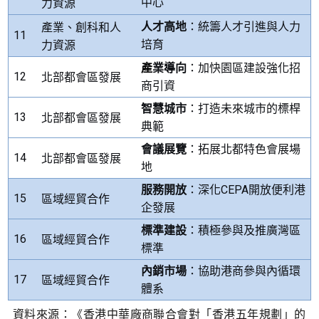
中心
力資源
人才高地
：統籌人才引進與人力
產業、創科和人
11
培育
力資源
產
業導向
：加快園區建設強化招
12
北部都會區發展
商引資
智慧城市
：打造未來城市的標桿
13
北部都會區發展
典範
會議展覽
：拓展北都特色會展場
14
北部都會區發展
地
服務開放
：深化
CEPA
開放便利港
15
區域經貿合作
企發展
標準建設
：積極參與及推廣灣區
16
區域經貿合作
標準
內銷市場
：協助港商參與內循環
17
區域經貿合作
體系
資料來源：《香港中華廠商聯合會對「香港五年規劃」的