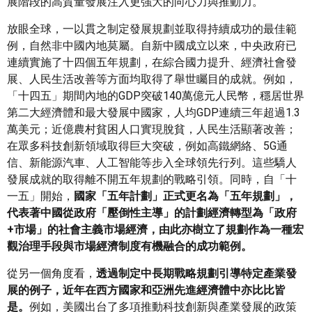
展階段的高質量發展注入更強大的向心力與推動力。
放眼全球，一以貫之制定發展規劃並取得持續成功的最佳範
例，自然非中國內地莫屬。自新中國成立以來，中央政府已
連續實施了十四個五年規劃，在綜合國力提升、經濟社會發
展、人民生活改善等方面均取得了舉世矚目的成就。例如，
「十四五」期間內地的GDP突破140萬億元人民幣，穩居世界
第二大經濟體和最大發展中國家，人均GDP連續三年超過1.3
萬美元；近億農村貧困人口實現脫貧，人民生活顯著改善；
在眾多科技創新領域取得巨大突破，例如高鐵網絡、5G通
信、新能源汽車、人工智能等步入全球領先行列。這些驕人
發展成就的取得離不開五年規劃的戰略引領。同時，自「十
一五」開始，
國家「五年計劃」正式更名為「五年規劃」，
代表著中國從政府「壓倒性主導」的計劃經濟轉型為「政府
+
市場」的社會主義市場經濟，由此亦樹立了規劃作為一種宏
觀治理手段與市場經濟制度有機融合的成功範例。
從另一個角度看，
透過制定中長期戰略規劃引導特定產業發
展的例子，近年在西方國家和亞洲先進經濟體中亦比比皆
是。
例如，美國出台了多項推動科技創新與產業發展的政策