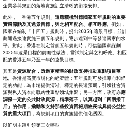
企業參與規劃的落地實施訂立清晰的銜接安排。
此外，「香港五年規劃」
還應積極對標國家五年規劃的重要
實踐節點及其遠景目標，與之相互配合、相互呼應
。例如，
國家在編制「十四五」規劃時，提出2035年遠景目標，並計
劃通過接連實施三個五年規劃，逐步達到中等發達國家的水
平。對此，香港在制定首個五年規劃時，可借鑒國家謀劃
2035年遠景目標的前瞻性做法，嘗試制定與之相呼應、相匹
配的香港五年乃至十年的遠景目標。
其五是
資源配合，透過更精準的財政支持推動重點項目落
地
。香港是高度市場化的經濟體；五年規劃可發揮導向和錨
定的功能，為市場提供清晰、穩定的長遠預期，引領社會資
源與私人資本向戰略性重點領域集聚；另一方面，政府
亦應
調撥一定的公共財政資源，精準落子，以冀起到「四兩撥千
斤」的作用，撬動和支持那些投資回報期較長或具備公益性
質的重大項目
，為規劃項目的實施提供催化誘因。
以鮮明主題引領第三次轉型