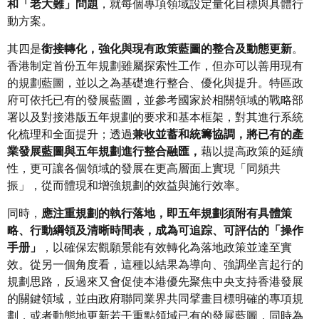
和「老大難」問題
，就每個專項領域設定量化目標與具體行
動方案。
其四是
銜接轉化，強化與現有政策藍圖的整合及動態更新
。
香港制定首份五年規劃雖屬探索性工作，但亦可以善用現有
的規劃藍圖，並以之為基礎進行整合、優化與提升。特區政
府可依托已有的發展藍圖，並參考國家於相關領域的戰略部
署以及對接港版五年規劃的要求和基本框架，對其進行系統
化梳理和全面提升；透過
兼收並蓄和統籌協調，將已有的產
業發展藍圖與五年規劃進行整合融匯，
藉以提高政策的延續
性，更可讓各個領域的發展在更高層面上實現「同頻共
振」，從而體現和增強規劃的效益與施行效率。
同時，
應注重規劃的執行落地，即五年規劃須附有具體策
略、行動綱領及清晰時間表，成為可追踪、可評估的「操作
手册」
，以確保宏觀願景能有效轉化為落地政策並達至實
效。從另一個角度看，這種以結果為導向、強調坐言起行的
規劃思路，反過來又會促使本港優先聚焦中央支持香港發展
的關鍵領域，並由政府聯同業界共同擘畫目標明確的專項規
劃，或者動態地更新若干重點領域已有的發展藍圖，同時為