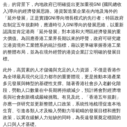
去」的背景下，內地政府已明確提出更加重視GNI (國民總收
入)導向的經濟發展思路。港資製造業企業在內地及海外的
「延外發展」正是實踐GNI導向增長模式的先行者；特區政府
在制定五年規劃時，應適時引入GNI導向的發展思維，以重新
認識並肯定港商「延外發展」對本港和大灣區經濟發展的重
大價值。為回應香港工業界長期以來的呼聲，政府可研究建
立港資境外工業體系的統計指標，藉以更準確掌握香港工業
的整體布局，並為在境外經營的港資企業訂立明確的發展目
標。
此外，高質素的人才儲備與充足的人力資源，不僅是香港作
為全球最具現代化活力都市的重要體現，更是推動本港產業
多元發展與轉型的基礎性支撑。隨著香港社會步入老齡化階
段，勞動人口數量在中長期將持續減少，預計將會對經濟增
長與社會創新構成嚴峻挑戰。有見及此，「香港五年規劃」
亦應一併研究並更新整體人口政策，系統性地梳理促進本地
生育、引進各類人才及輸入勞動力等範疇的發展目標和應對
政策，以冀在緩解人力短缺的同時，為長遠發展奠定穩固的
人口與人才基礎。