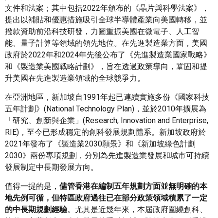
文件和法案；其中包括2022年頒布的《晶片與科學法案》，
提出以補貼和優惠措施吸引全球半導體產業向美國轉移，並
撥款資助前沿科技研發，力圖重振美國在微電子、人工智
能、量子計算等領域的領先地位。在先進製造業方面，美國
政府於2022年和2024年先後公布了《先進製造業國家戰略》
和《製造業美國戰略計劃》，旨在透過政策導向，鞏固和提
升美國在先進製造業領域的全球競爭力。
在亞洲地區，新加坡自1991年起已連續實施多份《國家科技
五年計劃》(National Technology Plan)，並於2010年擴展為
「研究、創新與企業」(Research, Innovation and Enterprise,
RIE)，至今已形成穩定的創科發展規劃體系。新加坡政府於
2021年發布了《製造業2030願景》和《新加坡綠色計劃
2030》兩份專項規劃，分別為先進製造業發展和城市可持續
發展制定中長期發展方向。
值得一提的是，
儘管香港在編制五年規劃方面並無明確的本
地先例可循，但特區政府過往已在部分政策領域積累了一定
的中長期規劃經驗
。尤其是近幾年來，本屆政府圍繞創科、