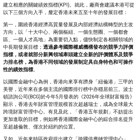
建立相應的關鍵績效指標(KPI)。就此，廠商會建議本港可從
以下三個方向入手，釐定香港未來五至十年的發展目標：
第一，圍繞香港經濟高質量發展及內部經濟結構轉型的主攻
方向，以「十大中心、兩個樞紐、一個生態圈、一個都會
區、一個人才高地」為重要切入點，儘快制定各相關領域的
中長期發展目標；
透過參考國際權威機構發布的競爭力評價
指標，或者就部分新興領域牽頭建立全新的評價體系及競爭
力排名榜，為香港不同領域的發展制定具自身特色和可操作
性的績效指標
。
以國際金融中心為例，香港向來享有躋身「紐倫港」三甲的
美譽，近年來在多個主流的國際排行榜中亦穩居前三。波士
頓諮詢公司(BCG)於今年5月發表的《2026年全球財富報告》
顯示，香港去年財富管理規模首次超越瑞士，成為全球最大
跨境財富管理中心。有見及此，「香港五年規劃」不妨提出
更加進取的目標，例如將香港國際金融中心的綜合排名提升
至超越倫敦、僅次於紐約的位置。
又如，近年來特區政府提出建立「跨國供應鏈管理中心」。