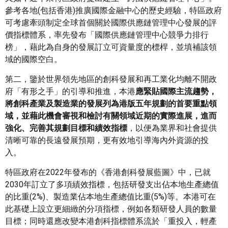
參考各地(包括香港)推廣國際金融中心的歷史經驗，特區政府
可考慮牽頭制定全球首個關於國際供應鏈管理中心發展的評
價指標體系，率先發布「國際供應鏈管理中心競爭力排行
榜」，藉此為自身的發展訂立可資量度的標桿，並填補該領
域的國際空白。
第二，鑒於世界領先地區的創科發展和再工業化均離不開政
府「有形之手」的引導和推進，本港
應緊貼國際主流趨勢，
將創科產業及製造業的發展列為港版五年規劃的首要重點領
域，並藉此機會審視和檢討有關領域近期的實際進展，進而
強化、完善其規劃目標和績效指標
，以便為業界和社會提供
清晰可靠的長遠發展預期，更有效地引導海內外資源的投
入。
特區政府在2022年發布的《香港創科發展藍圖》中，已就
2030年訂立了多項績效指標，包括研發支出佔本地生產總值
的比重(2%)、製造業佔本地生產總值比重(5%)等。本港可在
此基礎上設立更細緻的分項指標，例如各類研發人員的數量
目標；同時還應改變本港創科指標體系流於「重投入，輕產