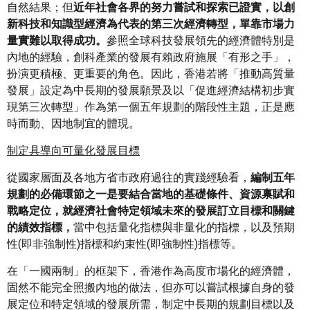
自然結果；但
近年社會各界的努力嘗試和探索已證實，以創
新科技和知識型經濟為代表的第三次經濟轉型，單靠市場力
量實難以取得成功。
參照全球科技發展領先的經濟體特別是
內地的經驗，創科產業的發展有賴政府施展「有形之手」，
扮演更積極、更重要的角色。因此，香港若將「推動高質量
發展」設定為中長期的發展願景及以「促進經濟結構初步實
現第三次轉型」作為第一個五年規劃的階段性主題，正是應
時而動、因地制宜的體現。
制定具導向可量化發展目標
從國家層面及各地方省市政府過往的實踐經驗看，
編制五年
規劃的必備環節之一是要結合當地的基礎條件、資源禀賦和
戰略定位，就經濟社會特定領域未來的發展訂立目標和關鍵
的績效指標，
當中包括量化指標與非量化的指標，以及預期
性(即非強制性)指標和約束性(即強制性)指標等。
在「一國兩制」的框架下，香港作為高度市場化的經濟體，
固然不能完全照搬內地的做法，但亦可以嘗試根據自身的發
展定位和特定領域的發展所需，制定中長期的規劃目標以及