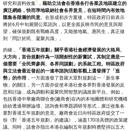
1
研究和資料收集
，
藉助立法會在香港各行各業及地區建立的
廣泛網絡，快而準地吸納社會各界意見，在短時間內有效地
匯集各階層的民意
。在形成初步方案後，特區政府日前表示
將於6月中旬展開公眾諮詢，以更全面反映市民的意見與期
望，確保規劃既有戰略高度，又能接地氣、惠民生，真正做
到「問計於民、凝聚共識」。
的確，
「香港五年規劃」關乎香港社會經濟發展的大格局、
大方向，首份規劃作為一項開創性的新嘗試，其制定應是一
個需要「全民齊參與、各界同謀劃」的系統工程。特區政府
與立法會最近發起的一連串諮詢活動客觀上還發揮了「造
勢」的作用
，一方面激發了普羅大眾對規劃這一「新生事
物」的關注，另一方面亦促使本港社會各界對香港發展的反
思和討論，成為調動和凝聚民間智慧的議政新平台。例如，
包括香港中華廠商聯合會(廠商會)在內的本地團體和研究機構
紛紛透過舉辦論壇、諮詢會和專題調研等形式，廣泛收集各
業對香港五年規劃的意見。廠商會近日向特區政府提交了一
份《對「香港五年規劃」的建議》，涵蓋170項具體的政策建
議。同時，該會亦指出本港在編制五年規劃時應堅持以五大