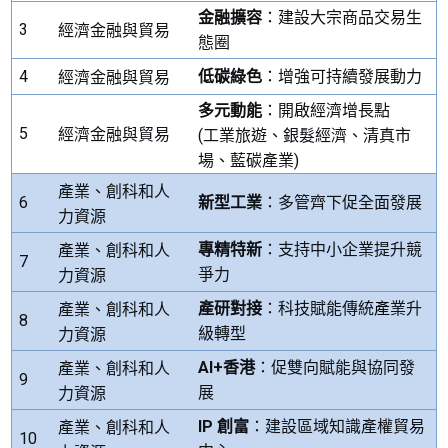
金融擴容
：建設大宗商品交易生
3
經濟金融與貿易
態圈
4
低碳綠色
：增強可持續發展動力
經濟金融與貿易
多元動能
：開啟經濟增長點
5
經濟金融與貿易
(
工業旅遊、銀髮經濟、清真市
場、藍碳產業
)
產業、創科和人
6
新型工業
：多管齊下促全面發展
力資源
專精特新
：支持中小企業提升競
產業、創科和人
7
爭力
力資源
產研對接
：科技賦能傳統
產
業升
產業、創科和人
8
級轉型
力資源
AI+
香港
：促雙向賦能與協同發
產業、創科和人
9
展
力資源
IP
創富
：建設區域知識產權貿易
產業、創科和人
10