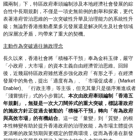
國兩制」下，特區政府牽頭編制涉及本地經濟社會發展的綜
合性中長期規劃，不僅是一項史無前例的創舉和探索，更代
表著港府管治思維的一次突破性升華及治理能力的系統性升
級；無論對香港推動產業多元發展還是解决民生及社會領域
的深層次矛盾，均帶來了重大的契機。
主動作為突破過往施政理念
長久以來，香港社會將「積極不干預」奉為金科玉律，嚴守
「小政府，大市場」的資本主義自由經濟管治思維。回歸
後，近幾屆特區政府雖然逐步強化政府「有形之手」在經濟
發展中的角色，提出「適度有為」、「市場促成者」(Market
Enabler)、「行政主導」等主張，但充其量只是循序漸進或者
「淺嘗慎行」式的小步嘗試。
本次由政府牽頭編制「香港五
年規劃」，無疑是一次大刀闊斧式的重大突破，標誌著政府
的施政方針正從過去被動的「積極不干預」轉向「有為政府
與高效市場」的有機結合
。這一從「量變」到「質變」的根
本性轉變有助於提升香港政府的治理效能，為市場主體提供
更清晰的政策預期與更穩定的營商環境，從而為香港在新發