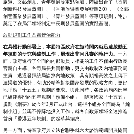
旅遊、文藝創意、青年發展等重點領域，陸續出台了《香港
創新科技發展藍圖》、《香港旅遊業發展藍圖2.0》、《文藝
創意產業發展藍圖》、《青年發展藍圖》等專項規劃，逐步
奠定了在局部領域制定中長期發展藍圖的實踐基礎。
啟動規劃工作凸顯管治能力
在具體行動部署上，本屆特區政府在短時間內就迅速啟動五
年規劃的研究與編制工作，展現出非同凡響的執行力
。一方
面，政府進行了全面的內部動員，相關的工作不僅由行政長
官親自主導、各司局長共同推動，更交由政制及內地事務局
主責，透過發揮該局諳熟內地政策、具有順暢高效之上傳下
達渠道的優勢，有助於精準對接國家發展的戰略方向，更好
地呼應「十五五」規劃的要求。與此同時，各政策局內部早
已組建專門的五年規劃「預備小組」；隨著國家「十五五」
規劃《綱要》於今年3月正式出台，這些小組亦全面轉為「編
制小組」並馬不停蹄地投入工作，就各自政策領域全速推進
首份「香港五年規劃」的起草與編寫。
另一方面，特區政府與立法會聯手就六大諮詢範疇開展協同