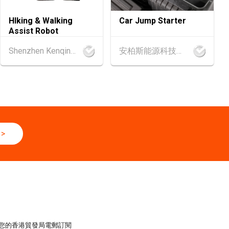
6 - 17.08.2026
HIking & Walking
Car Jump Starter
 2026 (香港會議展覽中心)
Assist Robot
Shenzhen Kenqing Technology Co., Ltd.
安柏斯能源科技有限公司
6 - 17.08.2026
‧博覽 2026 (香港會議展覽中心)
.2026 - 27.08.2026
輔料（秋冬）博覽會 (2026年8月25至27日)
6
>
網絡研討會系列︰AI「資」持・中小企出海攻略 -【一人公司×A
全球
6 - 05.09.2026
6 (香港會議展覽中心)
6 - 05.09.2026
您的香港貿發局電郵訂閱
展 2026 (香港會議展覽中心)