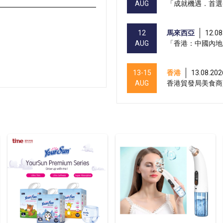
AUG
「成就機遇．首選
12
馬來西亞
12.08
AUG
「香港：中國內地
13-15
香港
13.08.202
AUG
香港貿發局美食商貿
13-15
香港
13.08.202
AUG
香港貿發局香港國際
13-15
香港
13.08.202
AUG
國際現代化中醫藥及
13-17
香港
13.08.202
AUG
香港貿發局美與健生