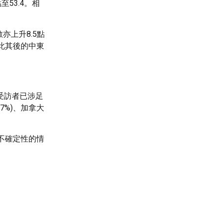
至53.4。相
亦上升8.5點
此其後的中東
受訪者已涉足
7%)、加拿大
不確定性的情