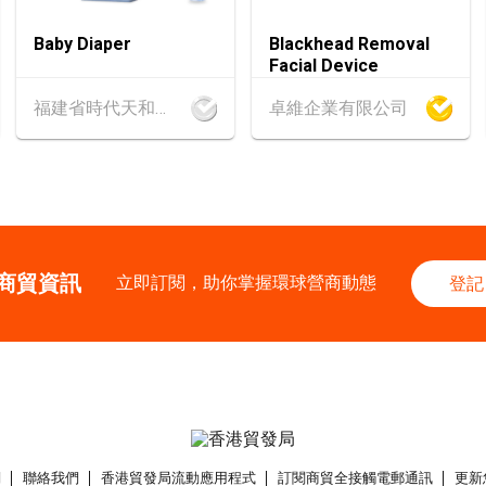
13-17
香港
13.08.202
Baby Diaper
Blackhead Removal
AUG
香港貿發局美食博覽
Facial Device
福建省時代天和實業有限公司
卓維企業有限公司
13-17
香港
13.08.202
AUG
香港貿發局家電‧家居
25-27
中國內地
25.08
AUG
中國國際紡織⾯料及
香港
26.08.202
商貿資訊
26
立即訂閱，助你掌握環球營商動態
登記
「中小企資援組」
AUG
I】資助驅動觸達
1-5
香港
01.09.202
SEP
國際名表薈萃 202
1-5
香港
01.09.202
們
聯絡我們
香港貿發局流動應用程式
訂閱商貿全接觸電郵通訊
更新
SEP
香港貿發局香港鐘表