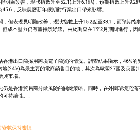
錄得明顯改善，現狀指數升至52.1(上升6.1點)，預期指數上升9.2點
為45.6，反映農曆新年假期對行業出口帶來影響。
表現見明顯改善，現狀指數上升15.2點至38.1，而預期指數
升，但成本壓力仍有望持續紓緩。由於調查在1至2月期間進行，因
估香港出口商採用跨境電子商貿的情況。調查結果顯示，46%的
(24%)為最主要的電商銷售目的地，其次為歐盟27國及英國(1
的新興市場。
化仍是香港貿易商分散風險的關鍵策略。同時，在外圍環境充滿
的可持續性。」
對變數保持審慎