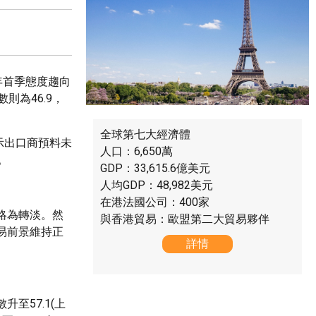
年首季態度趨向
則為46.9，
全球第七大經濟體
示出口商預料未
人口：6,650萬
。
GDP：33,615.6億美元
人均GDP：48,982美元
在港法國公司：400家
略為轉淡。然
與香港貿易：歐盟第二大貿易夥伴
易前景維持正
詳情
至57.1(上