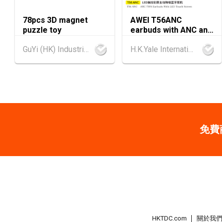
78pcs 3D magnet
AWEI T56ANC
puzzle toy
earbuds with ANC and
Screen
GuYi (HK) Industrial Co.,Limited
H.K.Yale International Industry Co., Limited
免費
HKTDC.com
關於我