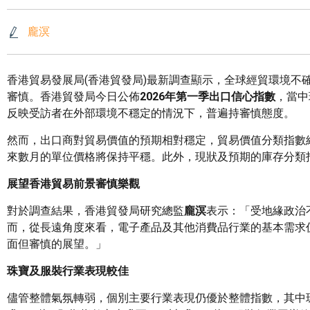
龐溟
香港貿易發展局(香港貿發局)最新調查顯示，全球經貿環境
審慎。香港貿發局今日公佈
2026
年第一季出口信心指數
，當中
反映受訪者在外部環境不穩定的情況下，普遍持審慎態度。
然而，出口商對貿易價值的預期相對穩定，貿易價值分類指數維持
來數月的單位價格將保持平穩。此外，現狀及預期的庫存分類
展望香港貿易前景審慎樂觀
對於調查結果，香港貿發局研究總監
龐溟
表示：「受地緣政治
而，從長遠角度來看，電子產品及其他消費品行業的基本需求
面但審慎的展望。」
珠寶及服裝行業表現較佳
儘管整體氣氛轉弱，個別主要行業表現仍優於整體指數，其中珠