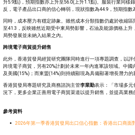
升5.9點)，預期指數亦上升至56.0(上升1.1點)。服裝行業同樣
反，電子產品出口商的信心轉弱，現狀指數為44.9，預期指數
同時，成本壓力有穩定跡象。雖然成本分類指數仍處於收縮區間，但
至41.3，反映雖然近期受中東局勢影響，石油及能源價格上
局勢發展並未納入結果之內。
跨境電子商貿提升銷售
此外，香港貿發局經貿研究團隊同時進行一項專題調查，以評
跨境電子商貿，另有20%計劃於未來一年內進軍該領域。中國內地
及美國(15%)；而東盟(14%)則持續顯現為具備顯著增長潛力
香港貿發局專題研究及商務諮詢主管
李業勤
表示：「市場多元
況下，更多企業正善用電子商貿渠道以提升銷售，並提高業務
參考資料
2026年第一季香港貿發局出口信心指數：香港出口商面