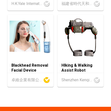
SEP
H.K.Yale International Industry Co., Limited
福建省時代天和實業有限公司
心)
2-5
香港
02.09.2026 - 05.09.2026
SEP
香港國際時尚匯展 2026 (香港會議展覽中心)
9-10
香港
09.09.2026 - 10.09.2026
SEP
一帶一路高峰論壇2026
香港
09.09.2026
9
[數碼學堂] 中小企外貿超前部署 2027：AI Age
SEP
nt自動化 • 智能物流 • 貿易增長新布局
Blackhead Removal
HIking & Walking
Facial Device
Assist Robot
20-24
香港
20.09.2026 - 24.09.2026
卓維企業有限公司
Shenzhen Kenqing Technology Co., Ltd.
SEP
運輸物流學會國際會議 2026
21/9
新加坡
21.09.2026 - 27.09.2027
-27/9
「香港好物節 (東盟)」2026