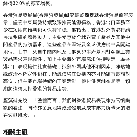
錄得32.0%的顯著增長。
香港貿易發展局(香港貿發局)研究總監
龐溟
就香港貿易前景表
示，儘管中東局勢持續緊張推高能源價格，香港出口業務至
少在短期內預期仍可保持平穩。他指出，香港對外貿易持續
展現明確的增長動力，主要受惠於全球對電子產品及其他中
間產品的持續需求。這些產品在區域及全球供應鏈中具關鍵
地位。其中，來自中國內地及其他東盟生產基地對各類工業
製品需求表現韌性，加上主要海外市場需求保持穩定，為香
港出口表現提供扎實基礎，抵禦外圍其他不利因素。雖然地
緣政治不確定性仍在，能源價格在短期內亦可能維持於相對
高位，但主要市場持續的工業活動、優化供應鏈布局等，預
期將繼續支持香港的貿易走勢。
龐溟補充說：「整體而言，我們對香港貿易表現維持審慎樂
觀的看法，同時亦留意地緣政治發展及成本壓力所帶來的潛
在波動風險。」
相關主題