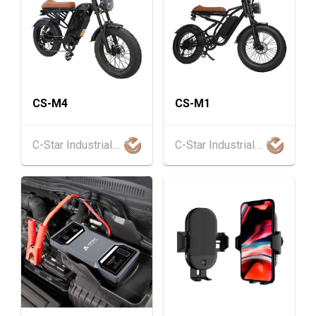
中國內地
25.08.2026 - 27.08.2026
25-27
中國國際紡織⾯料及輔料（秋冬）博覽會 (202
AUG
6年8月25至27日)
香港
26.08.2026
26
「中小企資援組」網絡研討會系列︰AI「資」
AUG
持・中小企出海攻略 -【一人公司×AI】資助驅
CS-M4
CS-M1
動觸達全球
1-5
香港
01.09.2026 - 05.09.2026
C-Star Industrial Limited
C-Star Industrial Limited
SEP
國際名表薈萃 2026 (香港會議展覽中心)
香港
01.09.2026 - 05.09.2026
1-5
香港貿發局香港鐘表展 2026 (香港會議展覽中
SEP
心)
2-5
香港
02.09.2026 - 05.09.2026
SEP
香港國際時尚匯展 2026 (香港會議展覽中心)
9-10
香港
09.09.2026 - 10.09.2026