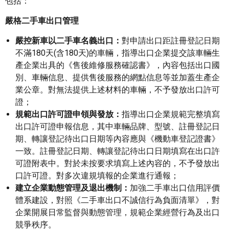
包括：
嚴格二手車出口管理
嚴控新車以二手車名義出口：
對申請出口距註冊登記日期
不滿180天(含180天)的車輛，指導出口企業提交該車輛生
產企業出具的《售後維修服務確認書》，內容包括出口國
別、車輛信息、提供售後服務的網點信息等並加蓋生產企
業公章。對無法提供上述材料的車輛，不予發放出口許可
證；
規範出口許可證申領與發放：
指導出口企業規範完整填寫
出口許可證申報信息，其中車輛品牌、型號、註冊登記日
期、轉讓登記待出口日期等內容應與《機動車登記證書》
一致。註冊登記日期、轉讓登記待出口日期填寫在出口許
可證附表中。對於未按要求填寫上述內容的，不予發放出
口許可證。對多次違規填報的企業進行通報；
建立企業動態管理及退出機制：
加強二手車出口信用評價
體系建設，對照《二手車出口不誠信行為負面清單》，對
企業開展日常監督與動態管理，規範企業經營行為及出口
競爭秩序。