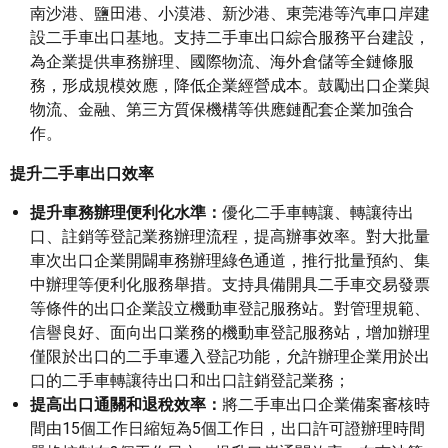
南沙港、鹽田港、小漠港、新沙港、東莞港等汽車口岸建
設二手車出口基地。支持二手車出口綜合服務平台建設，
為企業提供車務辦理、國際物流、海外倉儲等全鏈條服
務，形成規模效應，降低企業經營成本。鼓勵出口企業與
物流、金融、第三方質保機構等供應鏈配套企業加強合
作。
提升二手車出口效率
提升車務辦理便利化水準：
優化二手車轉讓、轉讓待出
口、註銷等登記業務辦理流程，提高辦事效率。對大批量
車次出口企業開闢車務辦理綠色通道，推行批量預約、集
中辦理等便利化服務舉措。支持具備開具二手車交易發票
等條件的出口企業設立機動車登記服務站。對管理規範、
信譽良好、面向出口業務的機動車登記服務站，增加辦理
僅限於出口的二手車遷入登記功能，允許辦理企業用於出
口的二手車轉讓待出口和出口註銷登記業務；
提高出口通關和退稅效率：
將二手車出口企業備案審核時
間由15個工作日縮短為5個工作日，出口許可證辦理時間