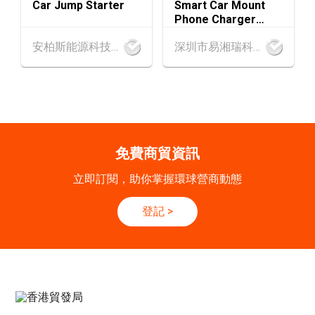
Car Jump Starter
Smart Car Mount
SEP
一帶一路高峰論壇2026
Phone Charger
Holder
香港
09.09.2026
安柏斯能源科技有限公司
深圳市易湘瑞科技有限公司
9
[數碼學堂] 中小企外貿超前部署 2027：AI Age
SEP
nt自動化 • 智能物流 • 貿易增長新布局
20-24
香港
20.09.2026 - 24.09.2026
SEP
運輸物流學會國際會議 2026
免費商貿資訊
21/9
新加坡
21.09.2026 - 27.09.2027
立即訂閱，助你掌握環球營商動態
-27/9
「香港好物節 (東盟)」2026
登記
>
香港
13.10.2026 - 16.10.2026
13-16
國際電子組件及生產技術展 2026 (香港會議展
OCT
覽中心)