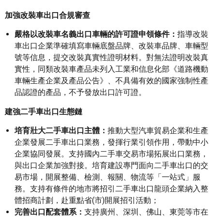
加強改裝車出口合規審查
嚴格以改裝車名義出口車輛的許可證申領條件：
指導改裝
車出口企業準確填寫車輛底盤品牌、改裝車品牌、車輛型
號等信息，提交改裝真實性證明材料。對無法證明改裝真
實性，同類改裝車產品未列入工業和信息化部《道路機動
車輛生產企業及產品公告》、不具備有效的國家強制性產
品認證的產品，不予發放出口許可證。
建強二手車出口生態鏈
培育壯大二手車出口主體：
推動大型汽車貿易企業和生產
企業發展二手車出口業務，發揮行業引領作用，帶動中小
企業協同發展。支持國內二手車交易市場拓展出口業務，
與出口企業加強對接。培育建設專門面向二手車出口的交
易市場，開展整備、檢測、報關、物流等「一站式」服
務。支持有條件的地市將招引二手車出口龍頭企業納入整
體招商計劃，赴重點省(市)開展招引活動；
完善出口配套體系：
支持廣州、深圳、佛山、東莞等市在