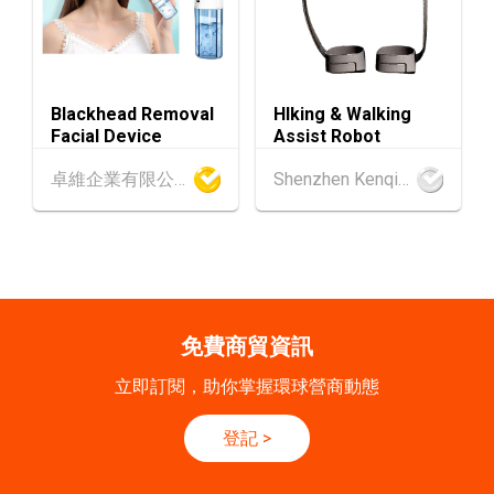
SEP
一帶一路高峰論壇2026
香港
09.09.2026
9
[數碼學堂] 中小企外貿超前部署 2027：AI Age
SEP
nt自動化 • 智能物流 • 貿易增長新布局
Blackhead Removal
HIking & Walking
Facial Device
Assist Robot
20-24
香港
20.09.2026 - 24.09.2026
卓維企業有限公司
Shenzhen Kenqing Technology Co., Ltd.
SEP
運輸物流學會國際會議 2026
21/9
新加坡
21.09.2026 - 27.09.2027
-27/9
「香港好物節 (東盟)」2026
香港
13.10.2026 - 16.10.2026
13-16
免費商貿資訊
國際電子組件及生產技術展 2026 (香港會議展
OCT
覽中心)
立即訂閱，助你掌握環球營商動態
香港
13.10.2026 - 16.10.2026
13-16
登記
>
香港貿發局香港秋季電子產品展 2026 (香港會
OCT
議展覽中心)