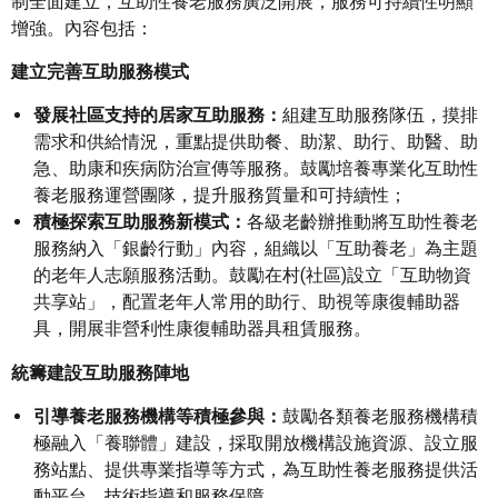
制全面建立，互助性養老服務廣泛開展，服務可持續性明顯
增強。內容包括：
建立完善互助服務模式
發展社區支持的居家互助服務：
組建互助服務隊伍，摸排
需求和供給情況，重點提供助餐、助潔、助行、助醫、助
急、助康和疾病防治宣傳等服務。鼓勵培養專業化互助性
養老服務運營團隊，提升服務質量和可持續性；
積極探索互助服務新模式：
各級老齡辦推動將互助性養老
服務納入「銀齡行動」內容，組織以「互助養老」為主題
的老年人志願服務活動。鼓勵在村(社區)設立「互助物資
共享站」，配置老年人常用的助行、助視等康復輔助器
具，開展非營利性康復輔助器具租賃服務。
統籌建設互助服務陣地
引導養老服務機構等積極參與：
鼓勵各類養老服務機構積
極融入「養聯體」建設，採取開放機構設施資源、設立服
務站點、提供專業指導等方式，為互助性養老服務提供活
動平台、技術指導和服務保障。