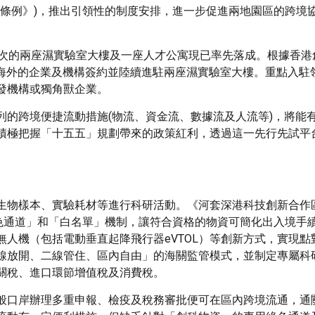
稱《條例》)，推出引領性的制度安排，進一步促進兩地園區的跨境
批次的兩座濕實驗室大樓及一座人才公寓現已率先落成。根據香港
港及海外的企業及機構簽約並陸續進駐兩座濕實驗室大樓。重點入駐
發機構或獨角獸企業。
列的跨境便捷流動措施(物流、資金流、數據流及人流等)，將能
積極把握「十五五」規劃帶來的政策紅利，透過這一先行先試平
生物樣本、實驗耗材等進行科研活動。《河套深港科技創新合作
「綠色通道」和「白名單」機制，讓符合資格的物資可簡化出入境手
人機（包括電動垂直起降飛行器eVTOL）等創新方式，實現點
線放開、二線管住、區內自由」的海關監管模式，並制定專屬科
關稅、進口環節增值稅及消費稅。
般口岸辦理多重申報、檢疫及稅務審批便可在區內跨境流通，通