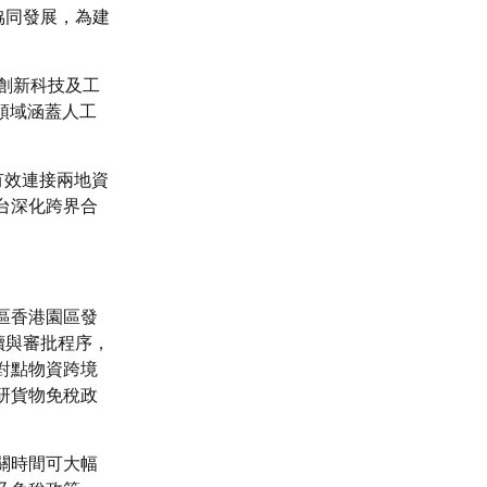
協同發展，為建
創新科技及工
領域涵蓋人工
有效連接兩地資
台深化跨界合
區香港園區發
續與審批程序，
對點物資跨境
研貨物免稅政
關時間可大幅