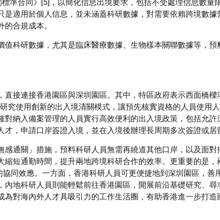
動標準合同》[5]，以簡化信息出境要求，包括不受處理信息數量
只是適用於個人信息，並未涵蓋科研數據，對需要依賴跨境數據
外的合規成本。
價值科研數據，尤其是臨床醫療數據、生物樣本關聯數據等，預
。
直接連接香港園區與深圳園區。其中，特區政府表示西面橋樑項
積極研究使用創新的出入境清關模式，讓預先核實資格的人員使用
確對納入備案管理的人員實行高效便利的出入境政策，包括允許
人才，申請口岸簽證入境，並在入境後辦理長周期多次簽證或居
無感通關」措施，預料科研人員無需再繞道其他口岸，以及面對
大縮短通勤時間，提升兩地跨境科研合作的效率。更重要的是，
」的協同效應。一方面，香港科研人員可更便捷地到深圳園區，善
，內地科研人員則能輕鬆前往香港園區，開展前沿基礎研究、尋
成為對海內外人才具吸引力的工作生活圈，有助香港進一步打造