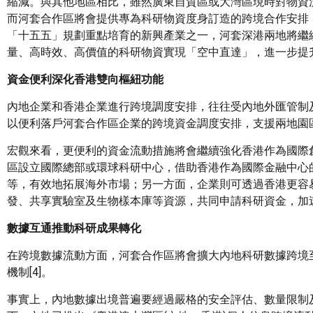
縮減。與其他地區相比，雖然廣東自貿區或大灣區現時對物資
而河套合作區將會提供專為科研物資度身訂造的跨境合作安排
「十五五」規劃重點培育的新興產業之一，河套深港兩地將繼
量、高時效、高價值的科研物資實現「空中直達」，進一步提
資金便利深化香港雙向樞紐功能
內地企業和香港企業進行跨境調度安排，往往受內地外匯管制
以便利落戶河套合作區企業的跨境資金調度安排，支援兩地園區
宏觀來看，更便利的資金流動措施將會繼續強化香港作為國際
區設立國際總部或環球科研中心，借助香港作為國際金融中心
等，有效地拓展海外市場；另一方面，企業則可透過香港更容
發、共享實驗室及生物樣本庫等資源，共同申請科研資金，加
數據互通推動科研成果轉化
在跨境數據流動方面，河套合作區將會擴大內地科研數據跨境
機制[4]。
事實上，內地數據出境普遍要經過嚴格的安全評估、數量限制