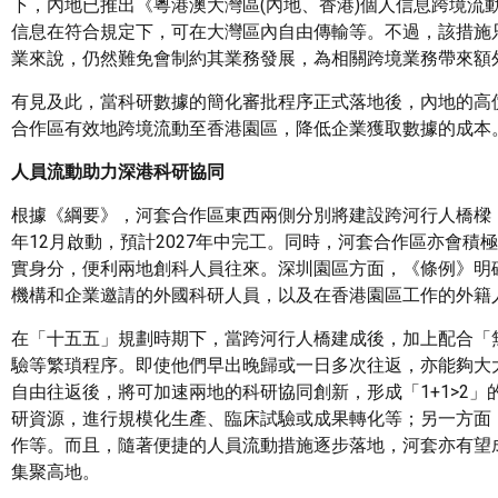
下，內地已推出《粵港澳大灣區(內地、香港)個人信息跨境流
信息在符合規定下，可在大灣區內自由傳輸等。不過，該措施
業來說，仍然難免會制約其業務發展，為相關跨境業務帶來額
有見及此，當科研數據的簡化審批程序正式落地後，內地的高
合作區有效地跨境流動至香港園區，降低企業獲取數據的成本
人員流動助力深港科研協同
根據《綱要》，河套合作區東西兩側分別將建設跨河行人橋樑，
年12月啟動，預計2027年中完工。同時，河套合作區亦會
實身分，便利兩地創科人員往來。深圳園區方面，《條例》明
機構和企業邀請的外國科研人員，以及在香港園區工作的外籍
在「十五五」規劃時期下，當跨河行人橋建成後，加上配合「
驗等繁瑣程序。即使他們早出晚歸或一日多次往返，亦能夠大
自由往返後，將可加速兩地的科研協同創新，形成「1+1>2
研資源，進行規模化生產、臨床試驗或成果轉化等；另一方面
作等。而且，隨著便捷的人員流動措施逐步落地，河套亦有望
集聚高地。