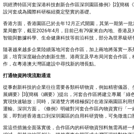
圳經濟特區河套深港科技創新合作區深圳園區條例》[2](簡
設河套成為國際科研樞紐奠定堅實的基礎。
香港方面，香港園區已於去年12月正式開園，其第一期第一
業局數字，截至2026年4月，目前已有79家來自內地、香
智能與數據科學、生命健康科技等前沿科技，部分為世界級研
隨著越來越多企業陸續落地河套合作區，加上兩地將落實一系
源，培育深度融合的創新生態。港商宜及早布局河套合作區，
作，在粵港澳大灣區建設中尋找新的增長點。
打通物資跨境流動通道
從事創新科技的企業往往需要各類科研物資，例如精密儀器、
展綱要》[3](簡稱《綱要》)提出，河套合作區將建立專屬
實現快速驗放；同時，深港雙方將積極探討在港深兩園區利用無
運輸。深圳方面，《條例》明確對河套合作區內物資實行「一
策，即對經香港進口到深圳園區的自用科研貨物，可免徵進口
當這些措施全面落實後，合作區內的科研物資預料無需再經一