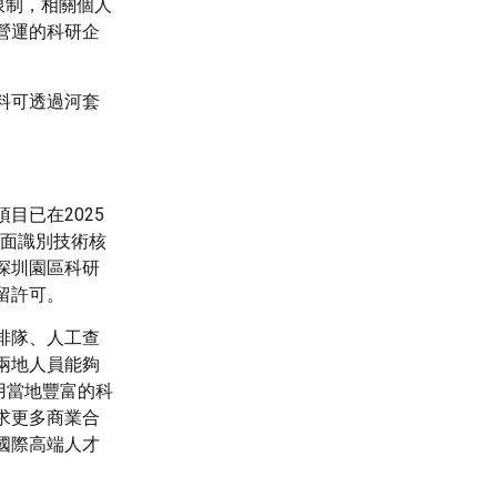
限制，相關個人
營運的科研企
料可透過河套
目已在2025
人面識別技術核
深圳園區科研
留許可。
排隊、人工查
兩地人員能夠
用當地豐富的科
求更多商業合
國際高端人才