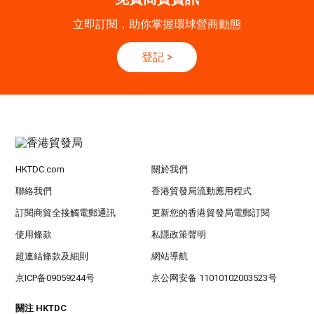
21/9
新加坡
21.09.2026 - 27.09.2027
立即訂閱，助你掌握環球營商動態
-27/9
「香港好物節 (東盟)」2026
登記
>
香港
13.10.2026 - 16.10.2026
13-16
國際電子組件及生產技術展 2026 (香港會議展
OCT
覽中心)
HKTDC.com
關於我們
聯絡我們
香港貿發局流動應用程式
訂閱商貿全接觸電郵通訊
更新您的香港貿發局電郵訂閱
使用條款
私隱政策聲明
超連結條款及細則
網站導航
京ICP备09059244号
京公网安备 11010102003523号
關注 HKTDC