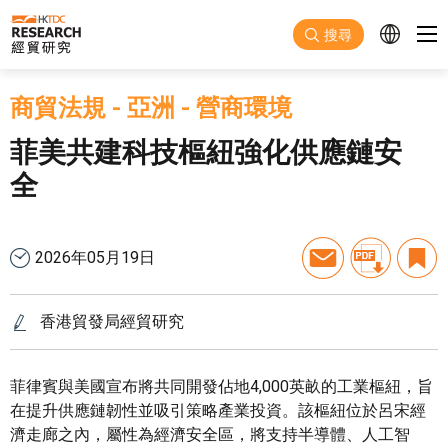
跳至主要內容
搜尋
商貿法規
-
亞洲
-
營商環境
菲美共建科技樞紐強化供應鏈安
全
2026年05月19日
香港貿發局經貿研究
菲律賓與美國宣布將共同開發佔地4,000英畝的工業樞紐，旨
在提升供應鏈韌性並吸引策略產業投資。該樞紐位於呂宋經
濟走廊之內，屬性為經濟安全區，將支持半導體、人工智