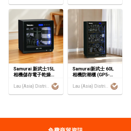
香港
01.09.2026 - 05.09.2026
1-5
香港貿發局香港鐘表展 2026 (香港會議展覽中
SEP
心)
2-5
香港
02.09.2026 - 05.09.2026
SEP
香港國際時尚匯展 2026 (香港會議展覽中心)
9-10
香港
09.09.2026 - 10.09.2026
Samurai 新武士15L
Samurai新武士 60L
SEP
一帶一路高峰論壇2026
相機儲存電子乾燥櫃
相機防潮櫃 (GP5-
(GP5-15L)
60L)
香港
09.09.2026
Lau (Asia) Distribution Limited
Lau (Asia) Distribution Limited
9
[數碼學堂] 中小企外貿超前部署 2027：AI Age
SEP
nt自動化 • 智能物流 • 貿易增長新布局
20-24
香港
20.09.2026 - 24.09.2026
SEP
運輸物流學會國際會議 2026
免費商貿資訊