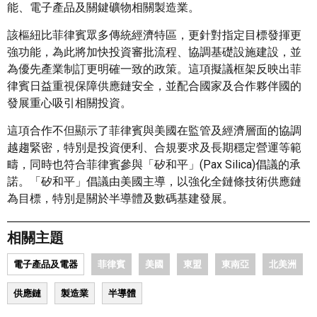
能、電子產品及關鍵礦物相關製造業。
該樞紐比菲律賓眾多傳統經濟特區，更針對指定目標發揮更
強功能，為此將加快投資審批流程、協調基礎設施建設，並
為優先產業制訂更明確一致的政策。這項擬議框架反映出菲
律賓日益重視保障供應鏈安全，並配合國家及合作夥伴國的
發展重心吸引相關投資。
這項合作不但顯示了菲律賓與美國在監管及經濟層面的協調
越趨緊密，特別是投資便利、合規要求及長期穩定營運等範
疇，同時也符合菲律賓參與「矽和平」(Pax Silica)倡議的承
諾。「矽和平」倡議由美國主導，以強化全鏈條技術供應鏈
為目標，特別是關於半導體及數碼基建發展。
相關主題
電子產品及電器
菲律賓
美國
東盟
東南亞
北美洲
供應鏈
製造業
半導體