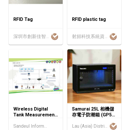
香港貿發局美與健生活博覽 2026 (香港會議展
AUG
覽中心)
RFID Tag
RFID plastic tag
13-17
香港
13.08.2026 - 17.08.2026
AUG
香港貿發局美食博覽 2026 (香港會議展覽中心)
深圳市創新佳智能卡有限公司
射頻科技系統資源有限公司
香港
13.08.2026 - 17.08.2026
13-17
香港貿發局家電‧家居‧博覽 2026 (香港會議展
AUG
覽中心)
中國內地
25.08.2026 - 27.08.2026
25-27
中國國際紡織⾯料及輔料（秋冬）博覽會 (202
AUG
6年8月25至27日)
香港
26.08.2026
26
「中小企資援組」網絡研討會系列︰AI「資」
AUG
持・中小企出海攻略 -【一人公司×AI】資助驅
Wireless Digital
Samurai 25L 相機儲
動觸達全球
Tank Measurement
存電子防潮箱 (GP5-
System
25L)
1-5
香港
01.09.2026 - 05.09.2026
Sandeul Information Communication Company Limited
Lau (Asia) Distribution Limited
SEP
國際名表薈萃 2026 (香港會議展覽中心)