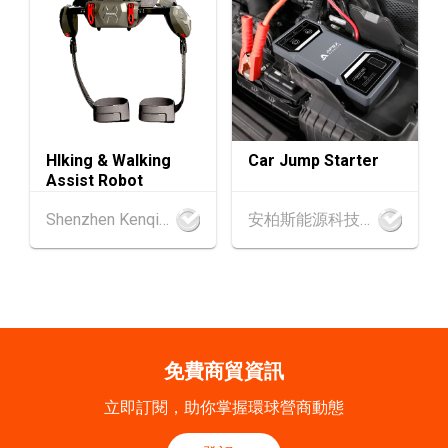
SEP
心)
2-5
香港
02.09.2026 - 05.09.2026
SEP
香港國際時尚匯展 2026 (香港會議展覽中心)
9-10
香港
09.09.2026 - 10.09.2026
HIking & Walking
Car Jump Starter
SEP
一帶一路高峰論壇2026
Assist Robot
香港
09.09.2026
Shenzhen Kenqing Technology Co., Ltd.
安柏斯能源科技有限公司
9
[數碼學堂] 中小企外貿超前部署 2027：AI Age
SEP
nt自動化 • 智能物流 • 貿易增長新布局
20-24
香港
20.09.2026 - 24.09.2026
SEP
運輸物流學會國際會議 2026
免費商貿資訊
21/9
新加坡
21.09.2026 - 27.09.2027
立即訂閱，助你掌握環球營商動態
-27/9
「香港好物節 (東盟)」2026