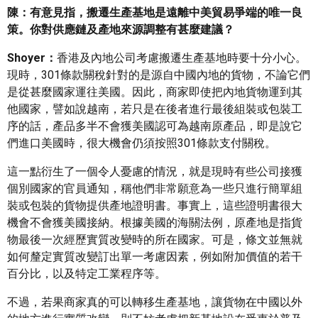
陳：有意見指，搬遷生產基地是遠離中美貿易爭端的唯一良
策。你對供應鏈及產地來源調整有甚麼建議？
Shoyer：
香港及內地公司考慮搬遷生產基地時要十分小心。
現時，301條款關稅針對的是源自中國內地的貨物，不論它們
是從甚麼國家運往美國。因此，商家即使把內地貨物運到其
他國家，譬如說越南，若只是在後者進行最後組裝或包裝工
序的話，產品多半不會獲美國認可為越南原產品，即是說它
們進口美國時，很大機會仍須按照301條款支付關稅。
這一點衍生了一個令人憂慮的情況，就是現時有些公司接獲
個別國家的官員通知，稱他們非常願意為一些只進行簡單組
裝或包裝的貨物提供產地證明書。事實上，這些證明書很大
機會不會獲美國接納。根據美國的海關法例，原產地是指貨
物最後一次經歷實質改變時的所在國家。可是，條文並無就
如何釐定實質改變訂出單一考慮因素，例如附加價值的若干
百分比，以及特定工業程序等。
不過，若果商家真的可以轉移生產基地，讓貨物在中國以外