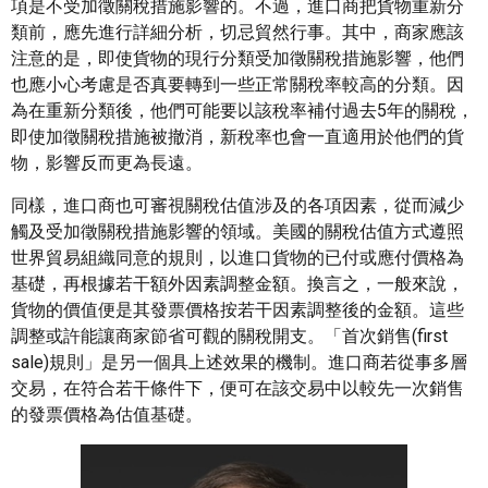
項是不受加徵關稅措施影響的。不過，進口商把貨物重新分
類前，應先進行詳細分析，切忌貿然行事。其中，商家應該
注意的是，即使貨物的現行分類受加徵關稅措施影響，他們
也應小心考慮是否真要轉到一些正常關稅率較高的分類。因
為在重新分類後，他們可能要以該稅率補付過去5年的關稅，
即使加徵關稅措施被撤消，新稅率也會一直適用於他們的貨
物，影響反而更為長遠。
同樣，進口商也可審視關稅估值涉及的各項因素，從而減少
觸及受加徵關稅措施影響的領域。美國的關稅估值方式遵照
世界貿易組織同意的規則，以進口貨物的已付或應付價格為
基礎，再根據若干額外因素調整金額。換言之，一般來說，
貨物的價值便是其發票價格按若干因素調整後的金額。這些
調整或許能讓商家節省可觀的關稅開支。「首次銷售(first
sale)規則」是另一個具上述效果的機制。進口商若從事多層
交易，在符合若干條件下，便可在該交易中以較先一次銷售
的發票價格為估值基礎。