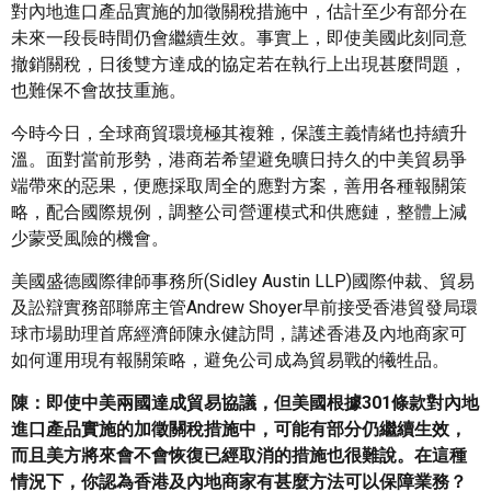
對內地進口產品實施的加徵關稅措施中，估計至少有部分在
未來一段長時間仍會繼續生效。事實上，即使美國此刻同意
撤銷關稅，日後雙方達成的協定若在執行上出現甚麼問題，
也難保不會故技重施。
今時今日，全球商貿環境極其複雜，保護主義情緒也持續升
溫。面對當前形勢，港商若希望避免曠日持久的中美貿易爭
端帶來的惡果，便應採取周全的應對方案，善用各種報關策
略，配合國際規例，調整公司營運模式和供應鏈，整體上減
少蒙受風險的機會。
美國盛德國際律師事務所(Sidley Austin LLP)國際仲裁、貿易
及訟辯實務部聯席主管Andrew Shoyer早前接受香港貿發局環
球市場助理首席經濟師陳永健訪問，講述香港及內地商家可
如何運用現有報關策略，避免公司成為貿易戰的犧牲品。
陳：即使中美兩國達成貿易協議，但美國根據301條款對內地
進口產品實施的加徵關稅措施中，可能有部分仍繼續生效，
而且美方將來會不會恢復已經取消的措施也很難說。在這種
情況下，你認為香港及內地商家有甚麼方法可以保障業務？