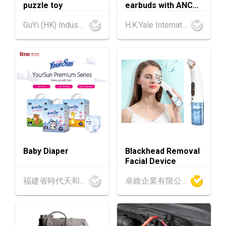
13-17
香港
13.08.2026 - 17.08.2026
puzzle toy
earbuds with ANC
AUG
香港貿發局美食博覽 2026 (香港會議展覽中心)
and Screen
GuYi (HK) Industrial Co.,Limited
H.K.Yale International Industry Co., Limited
香港
13.08.2026 - 17.08.2026
13-17
香港貿發局家電‧家居‧博覽 2026 (香港會議展
AUG
覽中心)
中國內地
25.08.2026 - 27.08.2026
25-27
中國國際紡織⾯料及輔料（秋冬）博覽會 (202
AUG
6年8月25至27日)
香港
26.08.2026
26
「中小企資援組」網絡研討會系列︰AI「資」
AUG
持・中小企出海攻略 -【一人公司×AI】資助驅
Baby Diaper
Blackhead Removal
動觸達全球
Facial Device
1-5
香港
01.09.2026 - 05.09.2026
福建省時代天和實業有限公司
卓維企業有限公司
SEP
國際名表薈萃 2026 (香港會議展覽中心)
香港
01.09.2026 - 05.09.2026
1-5
香港貿發局香港鐘表展 2026 (香港會議展覽中