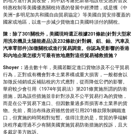
的地方進行實質改變，則不妨考慮把新基地設在受惠於普及
特惠稅制等美國優惠關稅待遇的發展中經濟體，或是獲《中
美洲–多明尼加共和國自由貿易協定》等美國自貿安排覆蓋的
國家或地區，以進一步減少貨物進口美國時須付的關稅。
陳：除了301關稅外，美國現時還正根據201條款(針對大型家
用洗衣機及太陽能產品)及232條款(針對鋼、鋁、鈾、汽車及
汽車零部件)加徵關稅或進行貿易調查。你認為受影響的香港
和內地企業怎樣方可最有效地應對這些貿易補救措施？
Shoyer：
過去數十年，美國若斷定進口貨物涉及不公平貿易
行為，正對或有機會對本土業界構成重大損害，一般都會以
加徵反傾銷或反補貼稅的方式應對，從而降低它們的影響。
華府較少會引用《1974年貿易法》第201條實施所謂的防衛
措施，因為該些措施並非針對涉及不公平貿易行為的貨物，
而是在公平貿易下進口、但因數量過多而損害本土業界的貨
物。先前，喬治布殊政府雖然曾經引用201條款限制鋼鐵進
口，但實施的時間相對短暫。值得注意的是，世貿的爭端解
決程序處理過不少有關美國實施貿易防衛措施的投訴，且大
多裁定美方敗訴。