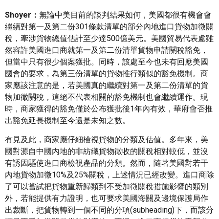
Shoyer：
無論中美目前的談判結果如何，美國都很有機會會
繼續對第一及第二份301條款清單的部分內地進口貨物加徵關
稅，牽涉貨物總值估計至少達500億美元。美國貿易代表處雖
然容許美國進口商就第一及第二份清單貨物申請關稅豁免，
但當中只有很少個案獲批。同時，該處至今也未有回應美國
國會的要求，為第三份清單的貨物推行類似的豁免機制。商
家應該注意的是，若美國真的繼續對第一及第二份清單的貨
物加徵關稅，這絕不代表相關的豁免機制也會繼續運作。現
時，商家獲得的豁免僅於公布獲批後1年內有效，華府會否推
出豁免延長機制至今還是未知之數。
有見及此，商家應仔細檢視貨物的分類及估值。多年來，美
國對源自中國內地的非紡織貨物徵收的關稅相對較低，並沒
有誘因驅使進口商檢視產品的分類。然而，隨著美國對若干
內地貨物加徵10%及25%關稅，上述情況已經改變。進口商除
了可以嘗試把貨物重新歸類到不受加徵關稅措施影響的類別
外，若能提供有力證明，也可要求美國海關及邊境保護局作
出裁斷，把貨物轉到一個不同的分項(subheading)下，而該分