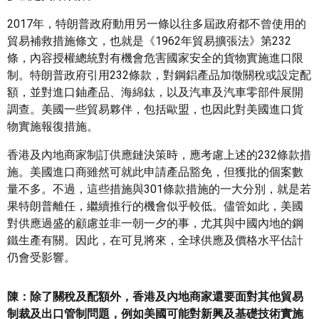
2017年，特朗普政府動用另一條以往多屆政府都不曾使用的
貿易補救措施條文，也就是《1962年貿易擴張法》第232
條，內容授權總統對有機會危害國家安全的貨物實施進口限
制。特朗普政府引用232條款，對鋼鋁產品加徵關稅或設定配
額，並對進口鈾產品、海綿鈦，以及汽車及汽車零部件展開
調查。美國一些貿易夥伴，包括歐盟，也因此對美國進口貨
物實施報復措施。
香港及內地商家制訂供應鏈決策時，應考慮上述的232條款措
施。美國進口商雖然可就此申請產品豁免，但獲批的個案數
量不多。不過，這些措施與301條款措施的一大分別，就是若
果特朗普離任，繼續推行的機會似乎較低。儘管如此，美國
對供應過盛的顧慮並非一朝一夕的事，尤其與中國內地的鋼
鐵生產有關。因此，在可見將來，全球供應及價格水平估計
仍會受影響。
陳：除了關稅及配額外，香港及內地商家還要面對其他貿易
制裁及出口管制問題，例如美國可能對新興及基礎技術實施