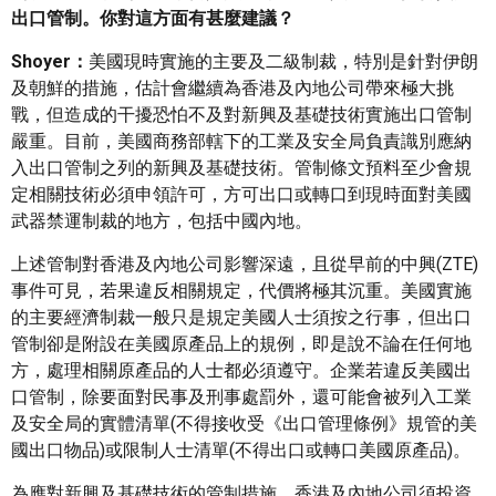
出口管制。你對這方面有甚麼建議？
Shoyer：
美國現時實施的主要及二級制裁，特別是針對伊朗
及朝鮮的措施，估計會繼續為香港及內地公司帶來極大挑
戰，但造成的干擾恐怕不及對新興及基礎技術實施出口管制
嚴重。目前，美國商務部轄下的工業及安全局負責識別應納
入出口管制之列的新興及基礎技術。管制條文預料至少會規
定相關技術必須申領許可，方可出口或轉口到現時面對美國
武器禁運制裁的地方，包括中國內地。
上述管制對香港及內地公司影響深遠，且從早前的中興(ZTE)
事件可見，若果違反相關規定，代價將極其沉重。美國實施
的主要經濟制裁一般只是規定美國人士須按之行事，但出口
管制卻是附設在美國原產品上的規例，即是說不論在任何地
方，處理相關原產品的人士都必須遵守。企業若違反美國出
口管制，除要面對民事及刑事處罰外，還可能會被列入工業
及安全局的實體清單(不得接收受《出口管理條例》規管的美
國出口物品)或限制人士清單(不得出口或轉口美國原產品)。
為應對新興及基礎技術的管制措施，香港及內地公司須投資