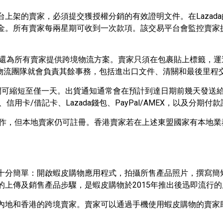
台上架的賣家，必須提交獲授權分銷的有效證明文件。在
Lazada
金。所有賣家每兩星期可收到一次款項。該交易平台會監控賣家
還為所有賣家提供跨境物流方案。賣家只須在包裹貼上標籤，運
物流團隊就會負責其餘事務，包括進出口文件、清關和最後里程
間可縮短至僅一天。出貨通知通常會在預計到達日期前幾天發送
、信用卡
/
借記卡、
Lazada
錢包、
PayPal/AMEX
，以及分期付款
作，但本地賣家仍可註冊。香港賣家若在上述東盟國家有本地業
十分簡單：開啟蝦皮購物應用程式，拍攝所售產品照片，撰寫簡
的上傳及銷售產品步驟，是蝦皮購物於
2015
年推出後迅即流行的
內地和香港的跨境賣家。賣家可以通過手機使用蝦皮購物的賣家