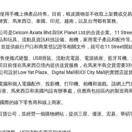
使用手機上傳產品待售。目前，蝦皮購物並不收取上架費或交易
律賓、馬來西亞、泰國、印尼、越南，以及台灣都有業務。
司是Celcom Axiata Bhd.與SK Planet Ltd.的合資企業。11 S
品和玩具、流動及資訊科技設備、相機，家用電子產品和配件等
提供銀行戶口和商業登記證等相關文件，就可在11 Street開
的一部分，銷售便攜式硬盤、USB滑鼠、流動充電器、電源插座、藍牙耳機
司目前僅在馬來西亞境內提供送貨服務，在馬來半島交貨需要3到
t Plaza、Digital Mall和IOI City Mall的實體店提
電腦和個人電腦配件、投影機、打印機、相機和遊戲。該網上門
、廣州、珠海、香港、馬來西亞和美國均設有辦事處，供應商包括區內的製造
和國際的線下零售商和線上商家。
的百貨公司，並經營一個購物網站，提供三星、優派、宏碁、華碩