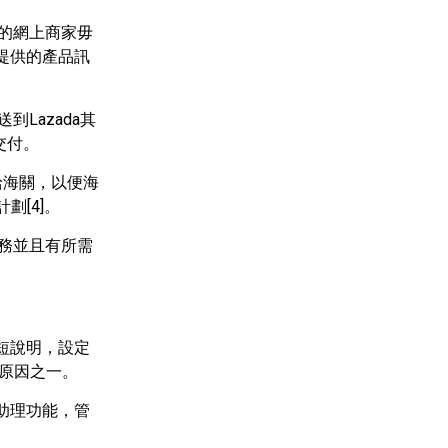
的網上商家毋
提供的產品訊
送到
Lazada
其
交付。
給海關，以便海
計劃
[4]
。
務並且有所需
短說明，設定
原因之一。
助理功能，管