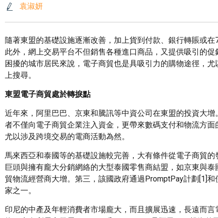
袁淑妍
隨著東盟的基礎設施逐漸改善，加上貨到付款、銀行轉賬或在7‑
此外，網上交易平台不但銷售各種進口商品，又提供吸引的促
困擾的城市居民來說，電子商貿也是具吸引力的購物途徑，尤
上搜尋。
東盟電子商貿處於轉捩點
近年來，阿里巴巴、京東和騰訊等中資公司在東盟的投資大增
者不僅向電子商貿企業注入資金，更帶來數碼支付和物流方面的
尤以涉及跨境交易的電商活動為然。
馬來西亞和泰國等的基礎設施較完善，大有條件從電子商貿的
巨頭與擁有龐大分銷網絡的大型泰國零售商結盟，如京東與泰
貿物流經營商大增。第三，該國政府通過PromptPay計劃[
家之一。
印尼的中產及年輕消費者市場龐大，而且擴展迅速，長遠而言