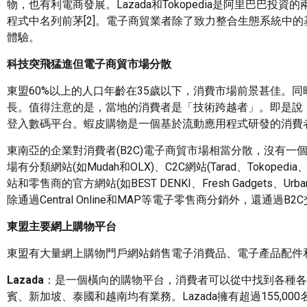
物，也有利電商發展。Lazada和Tokopedia是阿里巴巴投
程式中名列前茅[2]。電子商貿業者除了致力整合生態系統中
體驗。
科技突飛猛進但電子商貿市場分散
東盟60%以上的人口年齡在35歲以下，消費市場前景甚佳。
長。值得注意的是，當地的消費者是「技術跨越者」。即是說
登入數碼平台。蝦皮購物是一個基於流動應用程式研發的消費者
東南亞的企業對消費者(B2C)電子商貿市場相當分散，沒有一
場有分類網站(如Mudah和OLX)、C2C網站(Tarad、Tokopedia、Bukal
站和零售商的官方網站(如BEST DENKI、Fresh Gadgets、Urb
除通過Central Online和MAP等電子零售商分銷外，還通
東盟主要網上購物平台
東盟有大量網上購物門戶網站銷售電子消費品、電子產品配件
Lazada
：是一個橫向的購物平台，消費者可以從中找到各種各樣的產品
賓、新加坡、泰國和越南均有業務。Lazada擁有超過155,0