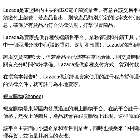
Lazada
是東盟區内主要的
B2C
電子商貿業者。有意在該交易平
須繳付上架費，若產品售出，則按產品類別所定的比率支付佣
息，確保所有貨品均符合法律法規，打擊假冒商品。
Lazada
為賣家提供各種後端銷售平台、業務管理和分銷工具，
中一個亞洲分揀中心
(
設於香港、深圳和韓國
)
，
Lazada
的跨境
跨境交貨需時
3
天，但若產品早已儲存在當地倉庫，則交貨時
關有充分時間作好準備。
Lazada
提供多種支付方式：貨到付款
在撰寫本報告時，
Lazada
供新跨境賣家使用的註冊程序暫停運
的法律文件，就可註冊為本地賣家。
蝦皮購物
(Shopee)
蝦皮購物是東盟區内發展迅速的網上購物平台。在該平台註冊
價格，然後上傳圖片，產品就會在蝦皮購物上出現。這些簡單
該平台主要面向小型企業和零售創業者，同時也接受來自中國
理存貨，並衡量其網店的表現。