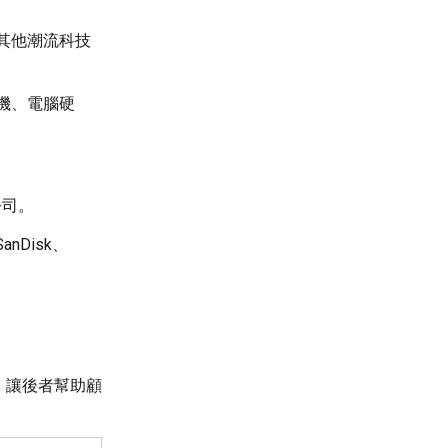
其他潮流科技
機、電腦硬
公司。
Disk、
，讓後者幫助顧