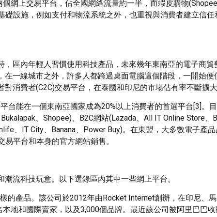
資的兩個網上交易平台，佔全國網絡流量約一半，而蝦皮購物(Shope
的基礎設施，例如支付和物流系統之外，也重視與消費者建立信任
同時，區內年輕人習慣使用科技產品，未來幾年東南亞的電子商貿
，在一線城市之外，許多人都跨過桌面電腦這個階段，一開始便
對消費者(C2C)交易平台，在泰國和印尼的市場佔有率不斷擴
個平台能在一個東南亞國家成為20%以上消費者的首選平台[3]。
apak、Shopee)、B2C網站(Lazada、All IT Online Store、Bl
anlife、IT City、Banana、Power Buy)。在東盟，大多數電
過B2C交易平台和本身的官方網站銷售。
和潮流科技玩意。以下選錄區內其中一些網上平台。
。該公司於2012年由Rocket Internet創辦，在印尼、
00名本地和國際賣家，以及3,000個品牌。最近該公司被阿里巴巴