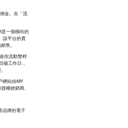
佣金。在「流
treet是一個橫向的
。該平台的賣
始銷售。
、迷你流動雙桿
5個工作日，
貨。
戶網站由MY
商和授權經銷商。
等品牌的電子