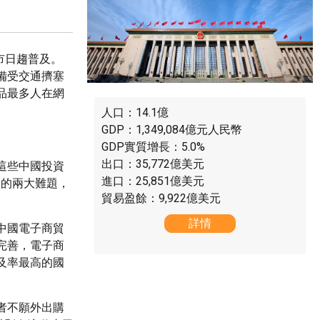
市日趨普及。
備受交通擠塞
品最多人在網
人口：14.1億
GDP：1,349,084億元人民幣
GDP實質增長：5.0%
出口：35,772億美元
這些中國投資
進口：25,851億美元
展的兩大難題，
貿易盈餘：9,922億美元
詳情
中國電子商貿
完善，電子商
普及率最高的國
者不願外出購