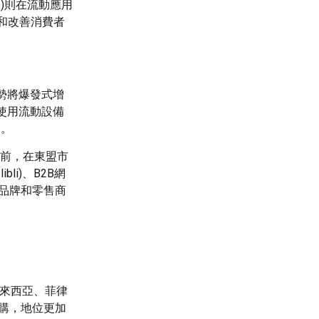
e)則在流動應用
和改善消費者
勢將爆發式增
使用流動設備
大。
目前，在東盟市
ibli)、B2B網
子產品品牌和零售商
馬來西亞、菲律
收購，地位更加