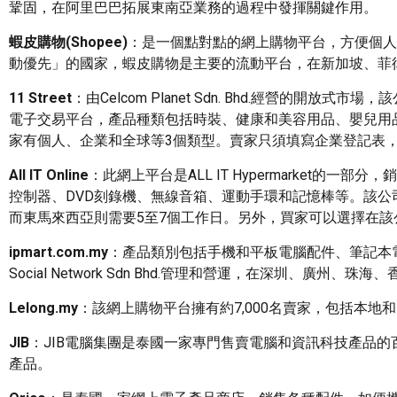
鞏固，在阿里巴巴拓展東南亞業務的過程中發揮關鍵作用。
蝦皮購物
(Shopee)
：是一個點對點的網上購物平台，方便個人
動優先」的國家，蝦皮購物是主要的流動平台，在新加坡、菲
11 Street
：由Celcom Planet Sdn. Bhd.經營的開放式市場，該公
電子交易平台，產品種類包括時裝、健康和美容用品、嬰兒用
家有個人、企業和全球等3個類型。賣家只須填寫企業登記表，並
All IT Online
：此網上平台是ALL IT Hypermarket
控制器、DVD刻錄機、無線音箱、運動手環和記憶棒等。該公
而東馬來西亞則需要5至7個工作日。另外，買家可以選擇在該公司設於Low Ya
ipmart.com.my
：產品類別包括手機和平板電腦配件、筆記本
Social Network Sdn Bhd.管理和營運，在深圳
Lelong.my
：該網上購物平台擁有約7,000名賣家，包括本地
JIB
：JIB電腦集團是泰國一家專門售賣電腦和資訊科技產品
產品。