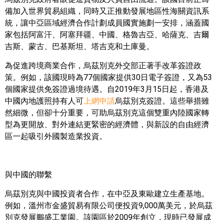
備加入世界貿易組織，同時又正推動發展地區性海關資訊系
統，讓中亞區域經濟合作計劃成員國實施劃一安排，涵蓋國
家包括阿富汗、阿塞拜疆、中國、格魯吉亞、哈薩克、吉爾
吉斯、蒙古、巴基斯坦、塔吉克和土庫曼。
為促進跨境商業合作，烏茲別克外交部正著手改革簽證政
策。例如，該國現時為77
個國家提供
30
日電子簽證，又為
53
個國家提供免簽證過境待遇。自
2019
年
3
月
15
日起，香港及
中國內地護照持有人可
上網申請
烏茲別克簽證。這些舉措雖
然細微，但卻十分重要，可助烏茲別克這個雙重內陸國家轉
型為更開放、對外連結更緊密的經濟體，與新設的自由經濟
區一起吸引外國製造業投資。
與中國的聯繫
烏茲別克與中國投資者合作，在中亞及東歐建立生產基地。
例如，溫州市金盛貿易有限公司便投資
9,000
萬美元，於烏茲
別克發展鵬盛工業園。該園區於
2009
年創立，現時已發展成