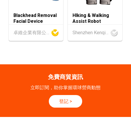
香港
09.09.2026
9
[數碼學堂] 中小企外貿超前部署 2027：AI Age
SEP
nt自動化 • 智能物流 • 貿易增長新布局
Blackhead Removal
HIking & Walking
Facial Device
Assist Robot
20-24
香港
20.09.2026 - 24.09.2026
卓維企業有限公司
Shenzhen Kenqing Technology Co., Ltd.
SEP
運輸物流學會國際會議 2026
21/9
新加坡
21.09.2026 - 27.09.2027
-27/9
「香港好物節 (東盟)」2026
香港
13.10.2026 - 16.10.2026
13-16
免費商貿資訊
國際電子組件及生產技術展 2026 (香港會議展
OCT
覽中心)
立即訂閱，助你掌握環球營商動態
香港
13.10.2026 - 16.10.2026
13-16
登記
>
香港貿發局香港秋季電子產品展 2026 (香港會
OCT
議展覽中心)