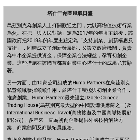
塔什干創業風氣日盛
烏茲別克為創業人士打開歡迎之門，尤以高增值技術行業
為然。在把「與人民對話」定為
2017
年的年度主題後，該
國政府把
2018
年的年度主題定為「支持創業、創新構思及
技術」，同時成立了創新發展部，又設立政府機關，負責
為中小企業提供資金，保障企業合法權益，孕育初創企
業。這些措施在該國首都兼商業中心塔什干的成果尤其顯
著。
另一方面，由
10
家公司組成的
Humo Partners
在烏茲別克
私營領域發揮領頭作用，於塔什干積極與初創企業合作，
推廣創業。
Humo Partners
最先設立
Uzbek-Chinese
Trading House(
烏茲別克最大型的中國設備供應商之一
)
及
International Business Travel(
商務旅遊及中國商脈拓展顧
問公司
)
，多年來一直為初創企業提供外國技術解決方
案、商業顧問及商脈拓展服務。
為培育創業生態系統，
Humo Partners
近年成立了不同平