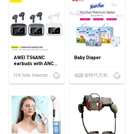
中國內地
25.08.2026 - 27.08.2026
25-27
中國國際紡織⾯料及輔料（秋冬）博覽會 (202
AUG
6年8月25至27日)
1-5
香港
01.09.2026 - 05.09.2026
SEP
國際名表薈萃 2026 (香港會議展覽中心)
AWEI T56ANC
Baby Diaper
earbuds with ANC
香港
01.09.2026 - 05.09.2026
1-5
and Screen
香港貿發局香港鐘表展 2026 (香港會議展覽中
SEP
H.K.Yale International Industry Co., Limited
福建省時代天和實業有限公司
心)
2-5
香港
02.09.2026 - 05.09.2026
SEP
香港國際時尚匯展 2026 (香港會議展覽中心)
9-10
香港
09.09.2026 - 10.09.2026
SEP
一帶一路高峰論壇2026