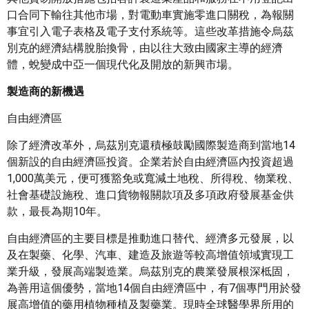
口合同下輸往其他市場，對電動車實施零進口關稅，為報關
事宜引入電子表格及電子支付系統等。這些改革措施令烏茲
別克的經濟結構脫胎換骨，由以往大致由國家主導的經濟
體，蛻變成中亞一個現代化及開放的新興市場。
製造商的新機遇
自由經濟區
除了經濟改革外，烏茲別克還積極鼓勵國際製造商到當地14
個新設的自由經濟區投資。企業若於自由經濟區內投資超過
1,000萬美元，便可獲豁免或寬減土地稅、所得稅、物業稅、
社會基礎設施稅、進口貨物報關款項及多項政府發展基金供
款，最長為期10年。
自由經濟區的主要目標是推動進口替代、經濟多元發展，以
及在製藥、化學、汽車、建造及旅遊等較高增值領域實現工
業升級，發展高端製造業。烏茲別克的農業發展根深柢固，
為善用這個優勢，當地14個自由經濟區中，有7個專門用於發
展高增值的藥用植物種植及製藥業。現時全球醫學界所用的