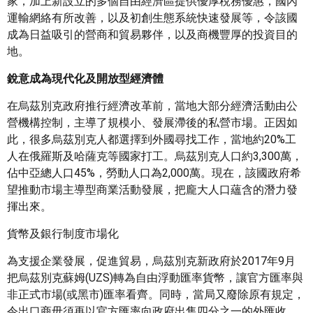
家，加上新設立的多個自由經濟區提供優厚稅務優惠，國內
運輸網絡有所改善，以及初創生態系統快速發展等，令該國
成為日益吸引的營商和貿易夥伴，以及商機豐厚的投資目的
地。
銳意成為現代化及開放型經濟體
在烏茲別克政府推行經濟改革前，當地大部分經濟活動由公
營機構控制，主導了規模小、發展滯後的私營市場。正因如
此，很多烏茲別克人都選擇到外國尋找工作，當地約20%工
人在俄羅斯及哈薩克等國家打工。烏茲別克人口約3,300萬，
佔中亞總人口45%，勞動人口為2,000萬。現在，該國政府希
望推動市場主導型商業活動發展，把龐大人口蘊含的潛力發
揮出來。
貨幣及銀行制度市場化
為支援企業發展，促進貿易，烏茲別克新政府於2017年9月
把烏茲別克蘇姆(UZS)轉為自由浮動匯率貨幣，讓官方匯率與
非正式市場(或黑市)匯率看齊。同時，當局又廢除原有規定，
令出口商毋須再以官方匯率向政府出售四分之一的外匯收