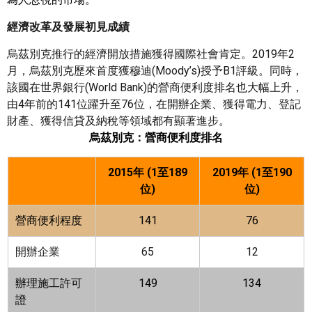
經濟改革及發展初見成績
烏茲別克推行的經濟開放措施獲得國際社會肯定。2019年2
月，烏茲別克歷來首度獲穆迪(Moody’s)授予B1評級。同時，
該國在世界銀行(World Bank)的營商便利度排名也大幅上升，
由4年前的141位躍升至76位，在開辦企業、獲得電力、登記
財產、獲得信貸及納稅等領域都有顯著進步。
烏茲別克：營商便利度排名
2015
年
(1
至
189
2019
年
(1
至
190
位
)
位
)
營商便利程度
141
76
開辦企業
65
12
辦理施工許可
149
134
證