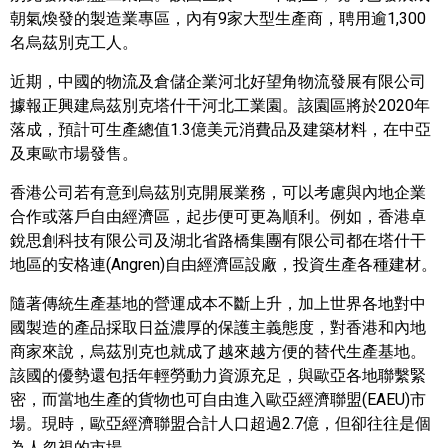
朝氣煥發的製造業專區，內有
9
家大型生產商，聘用逾
1,300
名烏茲別克工人。
近期，中國的物流及倉儲企業河北好望角物流發展有限公司
據報正興建烏茲別克塔什干河北工業園。該園區將於
2020
年
落成，預計可生產總值
1.3
億美元消費品及建築材料，在中亞
及東歐市場發售。
香港公司若有意到烏茲別克開展業務，可以考慮與內地企業
合作或落戶自由經濟區，起步便可更為順利。例如，香港卓
銳思創科技有限公司及湖北省路橋集團有限公司都在塔什干
地區的安格連
(Angren)
自由經濟區設廠，投資生產各種建材。
隨著傳統生產基地的營運成本不斷上升，加上世界各地對中
國製造的產品採取日益濃厚的保護主義態度，對香港和內地
商家來說，烏茲別克也就成了越來越方便的替代生產基地。
該國的優勢還包括年輕勞動力資源充足，與歐亞各地聯繫緊
密，而當地生產的貨物也可自由進入歐亞經濟聯盟
(EAEU)
市
場。現時，歐亞經濟聯盟合計人口超過
2.7
億，但卻往往是個
為人忽視的市場。