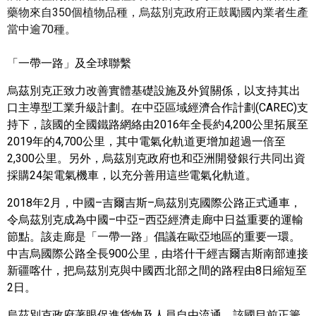
藥物來自350個植物品種，烏茲別克政府正鼓勵國內業者生產
當中逾70種。
「一帶一路」及全球聯繫
烏茲別克正致力改善實體基礎設施及外貿關係，以支持其出
口主導型工業升級計劃。在中亞區域經濟合作計劃
(CAREC)
支
持下，該國的全國鐵路網絡由
2016
年全長約
4,200
公里拓展至
2019
年的
4,700
公里，其中電氣化軌道更增加超過一倍至
2,300
公里。另外，烏茲別克政府也和亞洲開發銀行共同出資
採購
24
架電氣機車，以充分善用這些電氣化軌道。
2018
年
2
月，中國–吉爾吉斯–烏茲別克國際公路正式通車，
令烏茲別克成為中國–中亞–西亞經濟走廊中日益重要的運輸
節點。該走廊是「一帶一路」倡議在歐亞地區的重要一環。
中吉烏國際公路全長
900
公里，由塔什干經吉爾吉斯南部連接
新疆喀什，把烏茲別克與中國西北部之間的路程由
8
日縮短至
2
日。
烏茲別克政府著眼促進貨物及人員自由流通。該國目前正籌