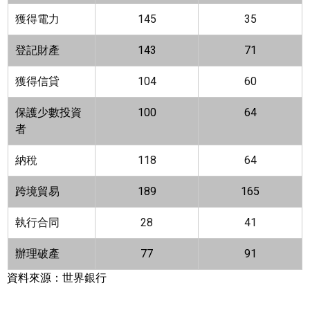
獲得電力
145
35
登記財產
143
71
獲得信貸
104
60
保護少數投資
100
64
者
納稅
118
64
跨境貿易
189
165
執行合同
28
41
辦理破產
77
91
資料來源：世界銀行