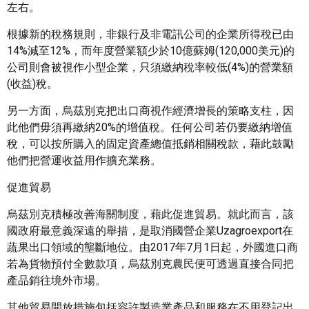
左右。
根據新的稅務規則，非銀行及非電訊公司的企業所得稅已由
14%減至12%，而年度營業額少於10億蘇姆(120,000美元)的
公司則會被視作小型企業，只須繳納稅率較低(4%)的營業額
(收益)稅。
另一方面，烏茲別克把出口商視作經濟增長的策略支柱，因
此他們毋須再繳納20%的增值稅。任何公司若仍要繳納增值
稅，可以按所購入的固定資產總值抵銷相關稅款，藉此鼓勵
他們把營運收益用作擴充業務。
促進貿易
烏茲別克積極改善海關制度，藉此促進貿易。就此而言，該
國政府最意義深遠的舉措，是取消國營企業Uzagroexport在
蔬果出口領域的壟斷地位。由2017年7月1日起，外國進口商
若為貨物預付全數款項，烏茲別克農民便可透過直接合同把
產品銷往境外市場。
其他貿易開放措施包括容許製造業產品和服務在不用登記出