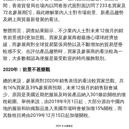
間，香港貿發局在場內以問卷形式面對面訪問了233名買家及
72名參展商[1]，藉此瞭解業內人士對市場前景、新產品趨勢
及網上商貿最新發展的看法。
整體而言，調查結果顯示，不少業內人士對未來12個月的銷
售前景感到更加悲觀。買家及參展商都最擔心環球經濟放
緩，而參展商對全球貿易緊張局勢以及不斷增加的貿易壁壘
較感不安。在評估產品趨勢時，買家及參展商的看法較為一
致，大多數都認為便服是最受歡迎的時尚服飾類別。
2020年：前景不甚樂觀
總的來說，參展商對2020年銷售表現的看法較買家悲觀。共
有16%買家及39%參展商預期，未來12個月的銷售額會減
少。原因是美國近期把服裝及時裝產品納入301條款關稅的徵
稅範圍。舉例來說，由2019年9月1日起，大部分源自中國內
地的服裝和紡織製品進入美國市場時會被加徵15%關稅，而
其餘稅目將由2019年12月15日起加徵關稅。