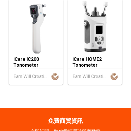
2-5
香港
02.09.2026 - 05.09.2026
SEP
香港國際時尚匯展 2026 (香港會議展覽中心)
9-10
香港
09.09.2026 - 10.09.2026
SEP
一帶一路高峰論壇2026
香港
09.09.2026
9
[數碼學堂] 中小企外貿超前部署 2027：AI Age
SEP
nt自動化 • 智能物流 • 貿易增長新布局
iCare IC200
iCare HOME2
Tonometer
Tonometer
20-24
香港
20.09.2026 - 24.09.2026
Earn Will Creation Limited
Earn Will Creation Limited
SEP
運輸物流學會國際會議 2026
21/9
新加坡
21.09.2026 - 27.09.2027
-27/9
「香港好物節 (東盟)」2026
香港
13.10.2026 - 16.10.2026
13-16
免費商貿資訊
國際電子組件及生產技術展 2026 (香港會議展
OCT
覽中心)