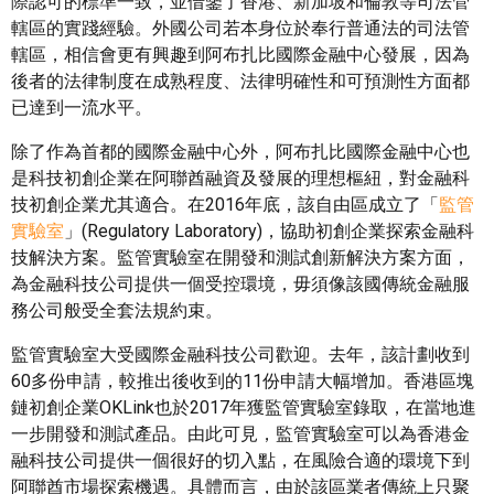
際認可的標準一致，並借鑒了香港、新加坡和倫敦等司法管
轄區的實踐經驗。外國公司若本身位於奉行普通法的司法管
轄區，相信會更有興趣到阿布扎比國際金融中心發展，因為
後者的法律制度在成熟程度、法律明確性和可預測性方面都
已達到一流水平。
除了作為首都的國際金融中心外，阿布扎比國際金融中心也
是科技初創企業在阿聯酋融資及發展的理想樞紐，對金融科
技初創企業尤其適合。在2016年底，該自由區成立了「
監管
實驗室
」(Regulatory Laboratory)，協助初創企業探索金融科
技解決方案。監管實驗室在開發和測試創新解決方案方面，
為金融科技公司提供一個受控環境，毋須像該國傳統金融服
務公司般受全套法規約束。
監管實驗室大受國際金融科技公司歡迎。去年，該計劃收到
60多份申請，較推出後收到的11份申請大幅增加。香港區塊
鏈初創企業OKLink也於2017年獲監管實驗室錄取，在當地進
一步開發和測試產品。由此可見，監管實驗室可以為香港金
融科技公司提供一個很好的切入點，在風險合適的環境下到
阿聯酋市場探索機遇。具體而言，由於該區業者傳統上只聚