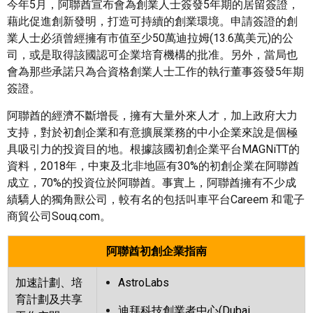
今年5月，阿聯酋宣布會為創業人士簽發5年期的居留簽證，
藉此促進創新發明，打造可持續的創業環境。申請簽證的創
業人士必須曾經擁有市值至少50萬迪拉姆(13.6萬美元)的公
司，或是取得該國認可企業培育機構的批准。另外，當局也
會為那些承諾只為合資格創業人士工作的執行董事簽發5年期
簽證。
阿聯酋的經濟不斷增長，擁有大量外來人才，加上政府大力
支持，對於初創企業和有意擴展業務的中小企業來說是個極
具吸引力的投資目的地。根據該國初創企業平台MAGNiTT的
資料，2018年，中東及北非地區有30%的初創企業在阿聯酋
成立，70%的投資位於阿聯酋。事實上，阿聯酋擁有不少成
績驕人的獨角獸公司，較有名的包括叫車平台Careem 和電子
商貿公司Souq.com。
阿聯酋初創企業指南
加速計劃、培
AstroLabs
育計劃及共享
迪拜科技創業者中心
(Dubai