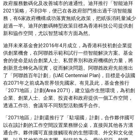
政府服務數碼化及改善城市的連通性。迪拜推行「智能迪拜
2021策略」不到3年，便已在各政府部門推出過千項智能服
務，有6家政府機構成功落實無紙化政策，把紙張消耗量減少
超過一半。迪拜的數碼轉型政策目標為香港科技公司提供創
新和協作空間，尤以智慧城市方面為然。
迪拜未來基金會於2016年4月成立，為香港科技初創企業提
供創業機會，在阿聯酋示範和試行一些智能解決方案。基金
會的使命是結合創業人士、私營界別和政府機構的力量，將
創新意念轉化為現實，從而解決問題。阿聯酋政府先前推出
了「阿聯酋百年計劃」(UAE Centennial Plan)，目標是令該國
在2071年之前成為世界領先國家。有見及此，基金會推行
「2071地區」計劃(Area 2071)，建立協作生態環境，為初創
企業、創業人士、企業、投資者和政府提供一個工作空間，
透過工作坊、會議等不同類型活動攜手合作。
「2071地區」計劃還推行了「駐場國」計劃，合作夥伴國可
以在該計劃的工作空間設置業務辦公桌，直接與其他各方溝
通合作。夥伴國可直接接觸現有的生態環境、外交和文化使