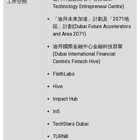
工作空間
Technology Entrepreneur Centre)
「迪拜未來加速」計劃及「
2071
地
區」計劃
(Dubai Future Accelerators
and Area 2071)
迪拜國際金融中心金融科技群聚
(Dubai International Financial
Centre
’
s Fintech Hive)
Flat6Labs
Hive
Impact Hub
In5
TechStars Dubai
TURN8