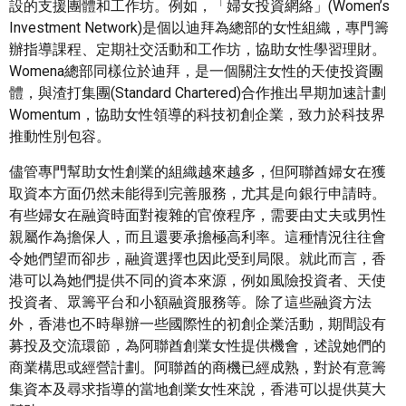
設的支援團體和工作坊。例如，「婦女投資網絡」(Women’s
Investment Network)是個以迪拜為總部的女性組織，專門籌
辦指導課程、定期社交活動和工作坊，協助女性學習理財。
Womena總部同樣位於迪拜，是一個關注女性的天使投資團
體，與渣打集團(Standard Chartered)合作推出早期加速計劃
Womentum，協助女性領導的科技初創企業，致力於科技界
推動性別包容。
儘管專門幫助女性創業的組織越來越多，但阿聯酋婦女在獲
取資本方面仍然未能得到完善服務，尤其是向銀行申請時。
有些婦女在融資時面對複雜的官僚程序，需要由丈夫或男性
親屬作為擔保人，而且還要承擔極高利率。這種情況往往會
令她們望而卻步，融資選擇也因此受到局限。就此而言，香
港可以為她們提供不同的資本來源，例如風險投資者、天使
投資者、眾籌平台和小額融資服務等。除了這些融資方法
外，香港也不時舉辦一些國際性的初創企業活動，期間設有
募投及交流環節，為阿聯酋創業女性提供機會，述說她們的
商業構思或經營計劃。阿聯酋的商機已經成熟，對於有意籌
集資本及尋求指導的當地創業女性來說，香港可以提供莫大