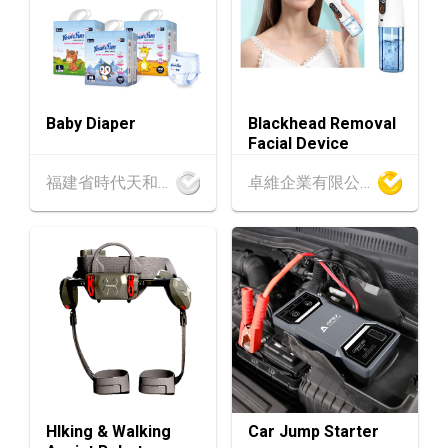
AUG
6年8月25至27日)
香港
26.08.2026
26
「中小企資援組」網絡研討會系列︰AI「資」
AUG
持・中小企出海攻略 -【一人公司×AI】資助驅
Baby Diaper
Blackhead Removal
動觸達全球
Facial Device
1-5
香港
01.09.2026 - 05.09.2026
福建省時代天和實業有限公司
卓維企業有限公司
SEP
國際名表薈萃 2026 (香港會議展覽中心)
香港
01.09.2026 - 05.09.2026
1-5
香港貿發局香港鐘表展 2026 (香港會議展覽中
SEP
心)
2-5
香港
02.09.2026 - 05.09.2026
SEP
香港國際時尚匯展 2026 (香港會議展覽中心)
9-10
香港
09.09.2026 - 10.09.2026
HIking & Walking
Car Jump Starter
SEP
一帶一路高峰論壇2026