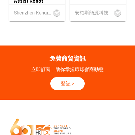
Assist Robot
香港
09.09.2026
Shenzhen Kenqing Technology Co., Ltd.
安柏斯能源科技有限公司
9
[數碼學堂] 中小企外貿超前部署 2027：AI Age
SEP
nt自動化 • 智能物流 • 貿易增長新布局
20-24
香港
20.09.2026 - 24.09.2026
SEP
運輸物流學會國際會議 2026
免費商貿資訊
21/9
新加坡
21.09.2026 - 27.09.2027
立即訂閱，助你掌握環球營商動態
-27/9
「香港好物節 (東盟)」2026
登記
>
香港
13.10.2026 - 16.10.2026
13-16
國際電子組件及生產技術展 2026 (香港會議展
OCT
覽中心)