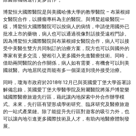
博鰲恒大國際醫院是與美國哈佛大學的教學醫院 – 布萊根婦
女醫院合作，以腫瘤專科為主的醫院。與博鰲超級醫院一
樣，博鰲恒大國際醫院可以按病人的病情，申請使用國外已
批准上市的藥物，病人也可以通過視像對話接受遠程門診。
因為博鰲恒大國際醫院與布萊根婦女醫院合作，病人可以接
受中美醫生雙方共同制訂的治療方案，院方也可以與國外的
專家有更多交流，變相引入更多國外先進醫療技術。同時，
借助兩間醫院的合作關係，病人如有需要，有機會可以到美
國就醫。內地居民從而能有多一個渠道到境外接受治療。
同時，瓊海市政府於2018年12月已與英國愛丁堡大學簽署諒
解備忘錄，英國愛丁堡大學醫學院及附屬醫院將落戶博鰲樂
城國際醫療旅遊先行區，藉此讓內地探索中外合作辦學模
式。未來，先行區有望形成學術研究、臨床研究及醫療旅遊
的一站式產業鏈。除了能提升先行區對遊客的吸引力外，也
可以讓內地引進更多國際技術及人才，有助內地醫療體制發
展。