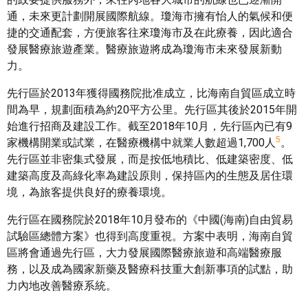
通，未來更計劃開展國際航線。瓊海市擁有怡人的氣候和便
捷的交通配套，方便旅客往來瓊海市及在此療養，因此適合
發展醫療旅遊產業。醫療旅遊將成為瓊海市未來發展新動
力。
先行區於2013年獲得國務院批准成立，比海南自貿區成立時
間為早，規劃面積為約20平方公里。先行區其後於2015年開
始進行招商及建設工作。截至2018年10月，先行區內已有9
5
家機構開業或試業，在醫療機構中就業人數超過1,700人
。
先行區並非密集式發展，而是按低地積比、低建築密度、低
建築高度及高綠化率為建設原則，保持區內的生態及居住環
境，為旅客提供良好的療養環境。
先行區在國務院於2018年10月發布的《中國(海南)自由貿易
試驗區總體方案》也得到高度重視。方案中表明，海南自貿
區將會通過先行區，大力發展國際醫療旅遊和高端醫療服
務，以及成為國家新藥及醫療科技重大創新事項的試點，助
力內地改善醫療系統。