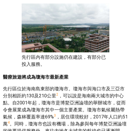
先行區內有部分設施仍在建設，有部分已
投入服務。
醫療旅遊將成為瓊海市最新產業
先行區位於海南島東部的瓊海市。瓊海市與海口市及三亞市
2
分別相距約130及210公里
，可以說是海南兩大城市的中心
點。自2001年起，瓊海市是博鰲亞洲論壇的舉辦城市，從而
令會展業成為瓊海市其中一個主要產業。瓊海市氣候屬熱帶
3
氣候，森林覆蓋率達69%
，居住環境較好，2017年人口約51
4
萬
。同時，瓊海市也設有機場，除為參與每年博鰲亞洲論壇
的政要提供服務外，來往內地各大城市的航線也已逐漸開