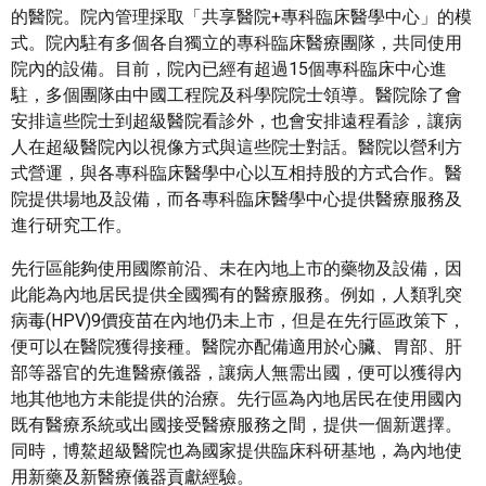
的醫院。院內管理採取「共享醫院+專科臨床醫學中心」的模
式。院內駐有多個各自獨立的專科臨床醫療團隊，共同使用
院內的設備。目前，院內已經有超過15個專科臨床中心進
駐，多個團隊由中國工程院及科學院院士領導。醫院除了會
安排這些院士到超級醫院看診外，也會安排遠程看診，讓病
人在超級醫院內以視像方式與這些院士對話。醫院以營利方
式營運，與各專科臨床醫學中心以互相持股的方式合作。醫
院提供場地及設備，而各專科臨床醫學中心提供醫療服務及
進行研究工作。
先行區能夠使用國際前沿、未在內地上市的藥物及設備，因
此能為內地居民提供全國獨有的醫療服務。例如，人類乳突
病毒(HPV)9價疫苗在內地仍未上市，但是在先行區政策下，
便可以在醫院獲得接種。醫院亦配備適用於心臟、胃部、肝
部等器官的先進醫療儀器，讓病人無需出國，便可以獲得內
地其他地方未能提供的治療。先行區為內地居民在使用國內
既有醫療系統或出國接受醫療服務之間，提供一個新選擇。
同時，博鰲超級醫院也為國家提供臨床科研基地，為內地使
用新藥及新醫療儀器貢獻經驗。