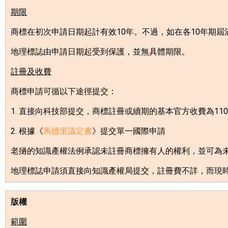
期限
商標在初次申請日期起計有效
10
年。不過，如在各
10
年期屆
地理標誌由申請日期起受到保護，並無具體期限。
註冊及收費
商標申請可循以下途徑提交：
1.
直接向科技部提交，商標註冊或續期的基本官方收費為
110
2.
根據《
馬德里議定書
》提交單一國際申請
老撾的知識產權法例承認未註冊商標擁有人的權利，並可為
地理標誌申請須直接向知識產權局提交，註冊費不詳，而現
版
權
範圍