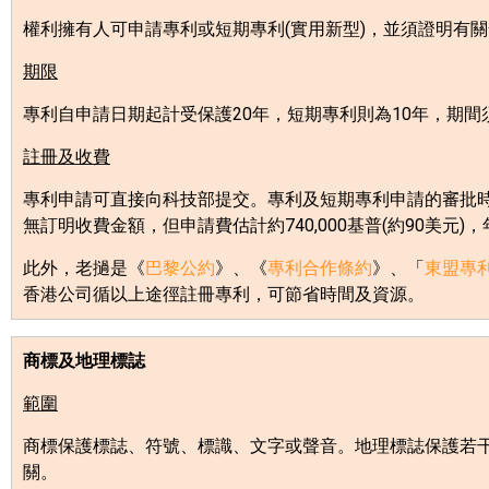
權利擁有人可申請專利或短期專利
(
實用新型
)
，並須證明有關
期限
專利自申請日期起計受保護
20
年，短期專利則為
10
年，期間
註冊及收費
專利申請可直接向科技部提交。專利及短期專利申請的審批
無訂明收費金額，但申請費估計約
740,000
基普
(
約
90
美元
)
，
此外，老撾是《
巴黎公約
》、《
專利合作條約
》、「
東盟專
香港公司循以上途徑註冊專利，可節省時間及資源。
商標及地理標誌
範圍
商標保護標誌、符號、標識、文字或聲音。地理標誌保護若
關。