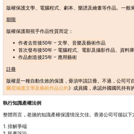
版權保護文學、電腦程式、劇本、樂譜及繪畫等作品。一般
期限
版權保護期視乎作品性質而定：
作者去世後
50
年
–
文學、音樂及藝術作品
首次發布後
50
年
–
電腦程式、電影及攝影作品、資料
作品創造後
25
年
–
應用藝術
註冊
版權是一種自動生效的保護，毋須申請註冊。不過，公司可
爾尼保護文學及藝術作品公約
》成員國，承認外國國民持有
執行知識產權法例
整體而言，老撾的知識產權保護情況欠佳。香港公司可循以下
1. 排解爭端
2. 民事訴訟