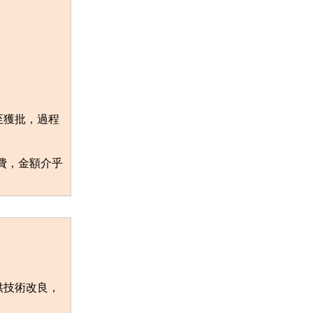
至獲批，過程
費，金額介乎
供技術改良，