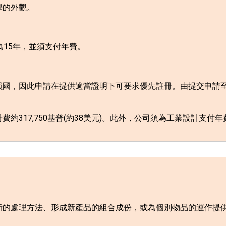
學的外觀。
為
15
年，並須支付年費。
員國，因此申請在提供適當證明下可要求優先註冊。由提交申請
冊費約
317,750
基普
(
約
38
美元
)
。此外，公司須為工業設計支付年
新的處理方法、形成新產品的組合成份，或為個別物品的運作提