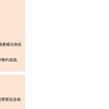
識產權法例並
際條約成員。
或聲譽息息相