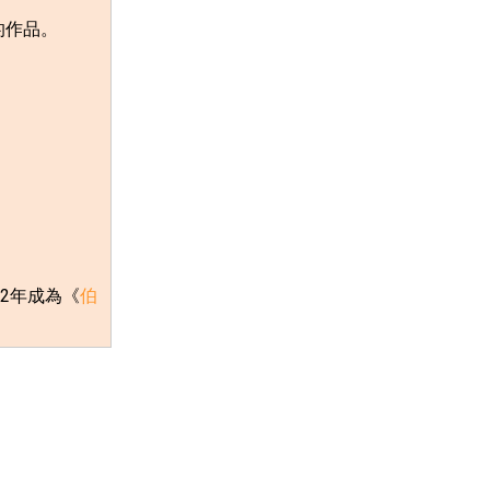
的作品。
2
年成為《
伯