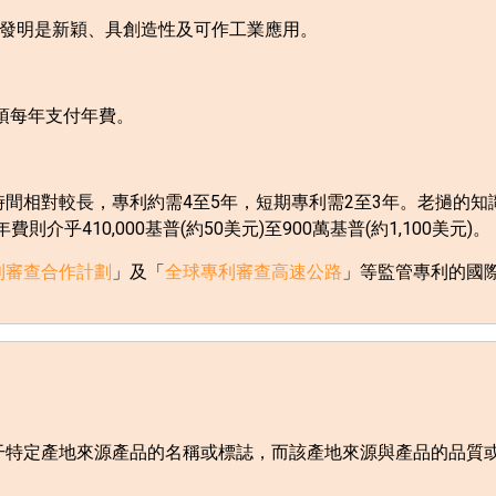
發明是新穎、具創造性及可作工業應用。
須每年支付年費。
時間相對較長，專利約需
4
至
5
年，短期專利需
2
至
3
年。老撾的知
年費則介乎
410,000
基普
(
約
50
美元
)
至
900
萬基普
(
約
1,100
美元
)
。
利審查合作計劃
」及「
全球專利審查高速公路
」等監管專利的國
干特定產地來源產品的名稱或標誌，而該產地來源與產品的品質