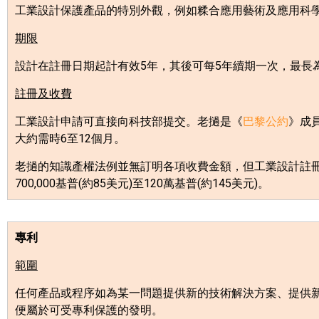
工業設計保護產品的特別外觀，例如糅合應用藝術及應用科
期限
設計在註冊日期起計有效
5
年，其後可每
5
年續期一次，最長
註冊及收費
工業設計申請可直接向科技部提交。老撾是《
巴黎公約
》成
大約需時
6
至
12
個月。
老撾的知識產權法例並無訂明各項收費金額，但工業設計註
700,000
基普
(
約
85
美元
)
至
120
萬基普
(
約
145
美元
)
。
專利
範圍
任何產品或程序如為某一問題提供新的技術解決方案、提供
便屬於可受專利保護的發明。