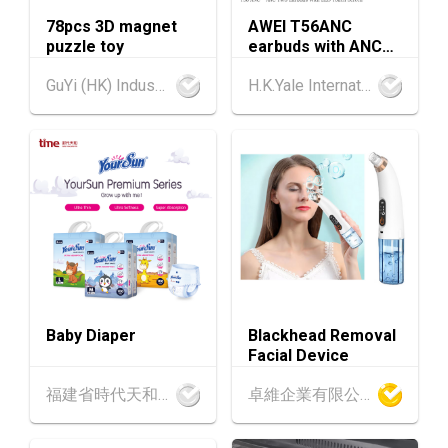
78pcs 3D magnet
AWEI T56ANC
13-17
香港
13.08.2026 - 17.08.2026
puzzle toy
earbuds with ANC
AUG
香港貿發局美食博覽 2026 (香港會議展覽中心)
and Screen
GuYi (HK) Industrial Co.,Limited
H.K.Yale International Industry Co., Limited
香港
13.08.2026 - 17.08.2026
13-17
香港貿發局家電‧家居‧博覽 2026 (香港會議展
AUG
覽中心)
中國內地
25.08.2026 - 27.08.2026
25-27
中國國際紡織⾯料及輔料（秋冬）博覽會 (202
AUG
6年8月25至27日)
香港
26.08.2026
26
「中小企資援組」網絡研討會系列︰AI「資」
AUG
持・中小企出海攻略 -【一人公司×AI】資助驅
Baby Diaper
Blackhead Removal
動觸達全球
Facial Device
1-5
香港
01.09.2026 - 05.09.2026
福建省時代天和實業有限公司
卓維企業有限公司
SEP
國際名表薈萃 2026 (香港會議展覽中心)