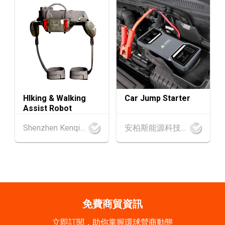
香港
01.09.2026 - 05.09.2026
1-5
香港貿發局香港鐘表展 2026 (香港會議展覽中
SEP
心)
2-5
香港
02.09.2026 - 05.09.2026
SEP
香港國際時尚匯展 2026 (香港會議展覽中心)
9-10
香港
09.09.2026 - 10.09.2026
HIking & Walking
Car Jump Starter
SEP
一帶一路高峰論壇2026
Assist Robot
香港
09.09.2026
Shenzhen Kenqing Technology Co., Ltd.
安柏斯能源科技有限公司
9
[數碼學堂] 中小企外貿超前部署 2027：AI Age
SEP
nt自動化 • 智能物流 • 貿易增長新布局
20-24
香港
20.09.2026 - 24.09.2026
SEP
運輸物流學會國際會議 2026
免費商貿資訊
21/9
新加坡
21.09.2026 - 27.09.2027
立即訂閱，助你掌握環球營商動態
-27/9
「香港好物節 (東盟)」2026