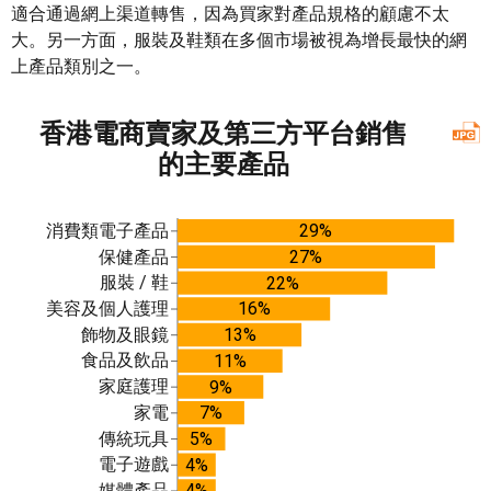
適合通過網上渠道轉售，因為買家對產品規格的顧慮不太
大。另一方面，服裝及鞋類在多個市場被視為增長最快的網
上產品類別之一。
香港電商賣家及第三方平台銷售
的主要產品
消費類電子產品
29%
保健產品
27%
服裝 / 鞋
22%
美容及個人護理
16%
飾物及眼鏡
13%
食品及飲品
11%
家庭護理
9%
家電
7%
傳統玩具
5%
電子遊戲
4%
媒體產品
4%