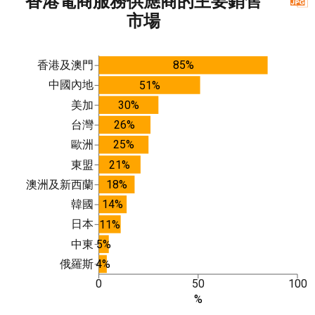
香港電商服務供應商的主要銷售
市場
香港及澳門
85%
中國內地
51%
美加
30%
台灣
26%
歐洲
25%
東盟
21%
澳洲及新西蘭
18%
韓國
14%
日本
11%
中東
5%
俄羅斯
4%
0
50
100
%