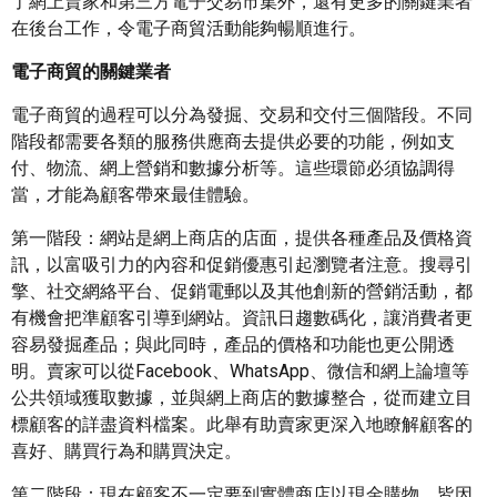
了網上賣家和第三方電子交易市集外，還有更多的關鍵業者
在後台工作，令電子商貿活動能夠暢順進行。
電子商貿的關鍵業者
電子商貿的過程可以分為發掘、交易和交付三個階段。不同
階段都需要各類的服務供應商去提供必要的功能，例如支
付、物流、網上營銷和數據分析等。這些環節必須協調得
當，才能為顧客帶來最佳體驗。
第一階段：網站是網上商店的店面，提供各種產品及價格資
訊，以富吸引力的內容和促銷優惠引起瀏覽者注意。搜尋引
擎、社交網絡平台、促銷電郵以及其他創新的營銷活動，都
有機會把準顧客引導到網站。資訊日趨數碼化，讓消費者更
容易發掘產品；與此同時，產品的價格和功能也更公開透
明。賣家可以從Facebook、WhatsApp、微信和網上論壇等
公共領域獲取數據，並與網上商店的數據整合，從而建立目
標顧客的詳盡資料檔案。此舉有助賣家更深入地瞭解顧客的
喜好、購買行為和購買決定。
第二階段：現在顧客不一定要到實體商店以現金購物，皆因