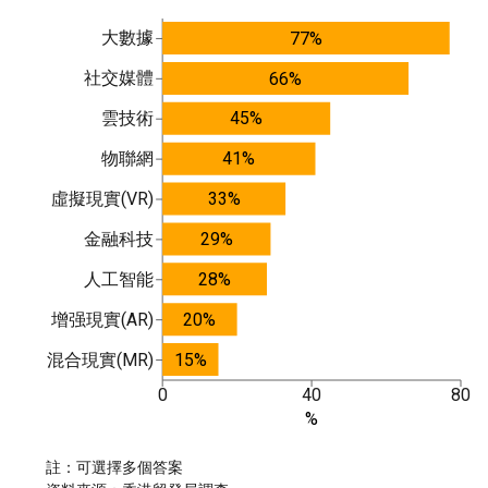
大數據
77%
社交媒體
66%
雲技術
45%
物聯網
41%
虛擬現實(VR)
33%
金融科技
29%
人工智能
28%
增强現實(AR)
20%
混合現實(MR)
15%
0
40
80
%
註：可選擇多個答案