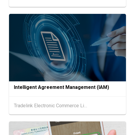
AUG
香港貿發局美食博覽 2026 (香港會議展覽中心)
中國內地
25.08.2026 - 27.08.2026
25-27
中國國際紡織⾯料及輔料（秋冬）博覽會 (202
AUG
6年8月25至27日)
香港
26.08.2026
26
「中小企資援組」網絡研討會系列︰AI「資」
AUG
持・中小企出海攻略 -【一人公司×AI】資助驅
動觸達全球
1-5
香港
01.09.2026 - 05.09.2026
SEP
國際名表薈萃 2026 (香港會議展覽中心)
Intelligent Agreement Management (IAM)
香港
01.09.2026 - 05.09.2026
1-5
香港貿發局香港鐘表展 2026 (香港會議展覽中
Tradelink Electronic Commerce Limited
SEP
心)
2-5
香港
02.09.2026 - 05.09.2026
SEP
香港國際時尚匯展 2026 (香港會議展覽中心)