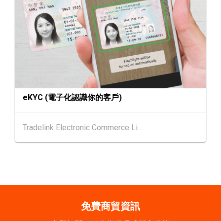
香港
09.09.2026
9
[數碼學堂] 中小企外貿超前部署 2027：AI Age
SEP
nt自動化 • 智能物流 • 貿易增長新布局
9-10
香港
09.09.2026 - 10.09.2026
SEP
一帶一路高峰論壇2026
eKYC (電子化認識你的客戶)
20-24
香港
20.09.2026 - 24.09.2026
SEP
運輸物流學會國際會議 2026
Tradelink Electronic Commerce Limited
21/9
新加坡
21.09.2026 - 27.09.2027
-27/9
「香港好物節 (東盟)」2026
香港
13.10.2026 - 16.10.2026
13-16
國際電子組件及生產技術展 2026 (香港會議展
OCT
覽中心)
免費商貿資訊