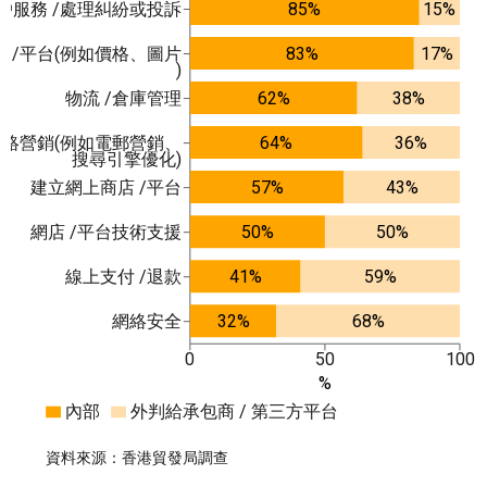
戶服務 /處理糾紛或投訴
85%
15%
 /平台(例如價格、圖片
83%
17%
)
物流 /倉庫管理
62%
38%
網絡營銷(例如電郵營銷、
64%
36%
搜尋引擎優化)
建立網上商店 /平台
57%
43%
網店 /平台技術支援
50%
50%
線上支付 /退款
41%
59%
網絡安全
32%
68%
0
50
100
%
內部
外判給承包商 / 第三方平台
資料來源：香港貿發局調查