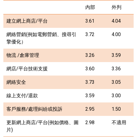
內部
外判
建立網上商店
/
平台
3.61
4.04
網絡營銷
(
例如電郵營銷、搜尋引
3.72
4.00
擎優化）
物流
/
倉庫管理
3.26
3.59
網店
/
平台技術支援
3.60
3.36
網絡安全
3.73
3.05
線上支付
/
退款
3.59
3.00
客戶服務
/
處理糾紛或投訴
2.95
1.50
更新網上商店
/
平台
(
例如價格、圖
2.98
不適用
片
)