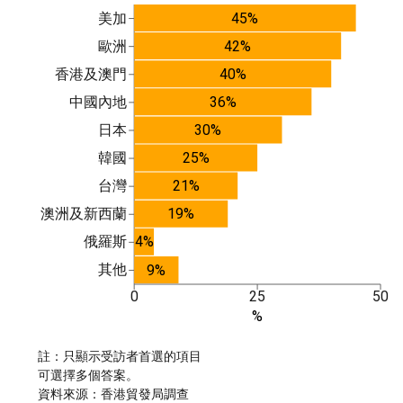
美加
45%
歐洲
42%
香港及澳門
40%
中國內地
36%
日本
30%
韓國
25%
台灣
21%
澳洲及新西蘭
19%
俄羅斯
4%
其他
9%
0
25
50
%
註：只顯示受訪者首選的項目
可選擇多個答案。
資料來源：香港貿發局調查