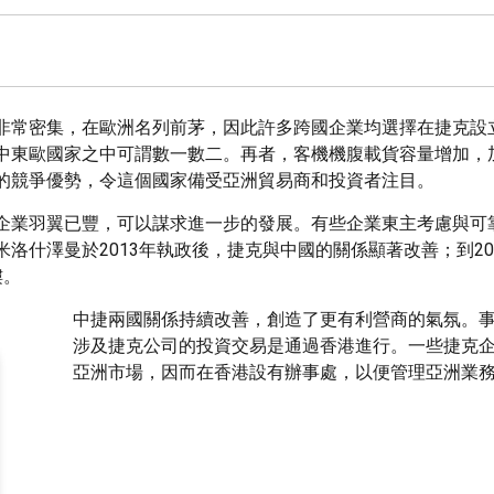
非常密集，在歐洲名列前茅，因此許多跨國企業均選擇在捷克設
中東歐國家之中可謂數一數二。再者，客機機腹載貨容量增加，
的競爭優勢，令這個國家備受亞洲貿易商和投資者注目。
企業羽翼已豐，可以謀求進一步的發展。有些企業東主考慮與可
什澤曼於2013年執政後，捷克與中國的關係顯著改善；到20
樓。
中捷兩國關係持續改善，創造了更有利營商的氣氛。
涉及捷克公司的投資交易是通過香港進行。一些捷克
亞洲市場，因而在香港設有辦事處，以便管理亞洲業