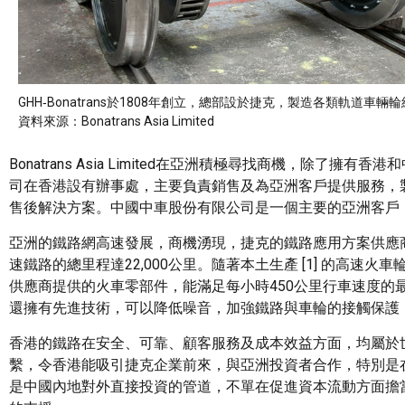
GHH‑Bonatrans於1808年創立，總部設於捷克，製造各類軌道車輛輪組
資料來源：Bonatrans Asia Limited
Bonatrans Asia Limited在亞洲積極尋找商機，
司在香港設有辦事處，主要負責銷售及為亞洲客戶提供服務，
售後解決方案。中國中車股份有限公司是一個主要的亞洲客戶，估計佔
亞洲的鐵路網高速發展，商機湧現，捷克的鐵路應用方案供應商
速鐵路的總里程達22,000公里。隨著本土生產 [1] 的高
供應商提供的火車零部件，能滿足每小時450公里行車速度
還擁有先進技術，可以降低噪音，加強鐵路與車輪的接觸保護
香港的鐵路在安全、可靠、顧客服務及成本效益方面，均屬於
繫，令香港能吸引捷克企業前來，與亞洲投資者合作，特別是
是中國內地對外直接投資的管道，不單在促進資本流動方面擔