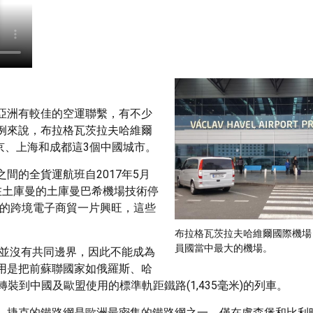
亞洲有較佳的空運聯繫，有不少
例來說，布拉格瓦茨拉夫哈維爾
班，直飛北京、上海和成都這3個中國城市。
間的全貨運航班自2017年5月
運，須在土庫曼的土庫曼巴希機場技術停
洲的跨境電子商貿一片興旺，這些
布拉格瓦茨拉夫哈維爾國際機場
員國當中最大的機場。
地區並沒有共同邊界，因此不能成為
用是把前蘇聯國家如俄羅斯、哈
轉裝到中國及歐盟使用的標準軌距鐵路(1,435毫米)的列車。
。捷克的鐵路網是歐洲最密集的鐵路網之一，僅在盧森堡和比利