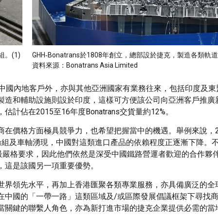
。(1)
GHH‑Bonatrans於1808年創立，總部設於捷克，製造各類軌
資料來源：Bonatrans Asia Limited
除了擁有香港和中國內地客戶外，亦與其他亞洲國家有業務往來，包括印度及
製造和輔助設施則設於印度，這樣可方便該公司向亞洲客戶推廣
在2015至16年度Bonatrans交貨量約12%。
在價格方面極具競爭力，也希望把握當中的機遇。舉例來說，2
速火車輪組及車軸湧現，中國對這類進口產品的依賴程度正逐漸下降。
的最嚴格要求，因此他們依然是深受中國鐵路營運者歡迎的合作夥
，這是該國另一項重要優勢。
世界領先水平，再加上香港匯聚各類專業服務，亦具備廣泛的全
在中國的「一帶一路」這類區域及/或區際發展倡議框架下尋找
當關鍵的聯繫人角色，亦為新打進市場的捷克企業提供必需的當