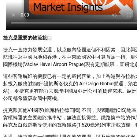
捷克是重要的物流接口
捷克一直致力發展空運，以克服內陸國這個不利因素，因此與
航班往返中國內地和香港，在中東歐國家中可算首屈一指。舉
國際機場(Václav Havel Airport Prague)現有定期航
這些客運航班的機腹已有一定的載貨容量，加上香港與布拉格之
起投入服務(由總部設於斯洛伐克的 Air Cargo Global營
站)，令捷克更有能力去處理中國及亞洲公司的貨運需求。歐
公司都希望汲取箇中商機。
捷克跟其他V4國家(維謝格拉德四國) 不同，與獨聯體(CIS)
貨櫃轉運的主要鐵路換車站，無法直接得益。鐵路換車站的作
薩克及白俄羅斯等使用的寬軌鐵路(1,520毫米)列車所載貨櫃，
不過，捷克擁有一個聯繫世界各地的機場，以及密集的鐵路網