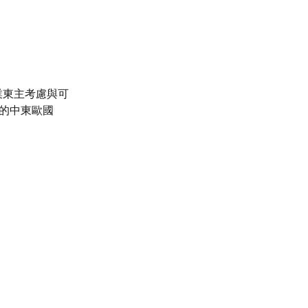
業東主考慮與可
躍的中東歐國