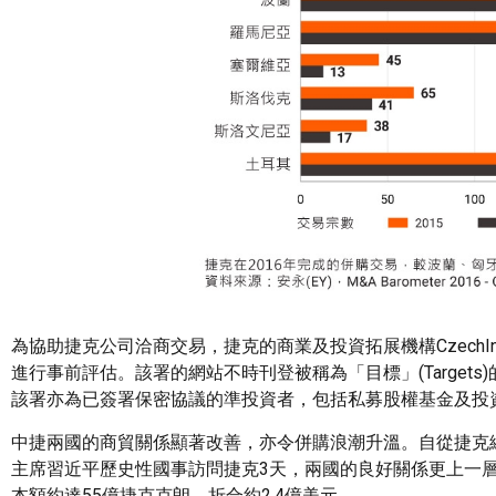
為協助捷克公司洽商交易，捷克的商業及投資拓展機構CzechInv
進行事前評估。該署的網站不時刊登被稱為「目標」(Targe
該署亦為已簽署保密協議的準投資者，包括私募股權基金及投
中捷兩國的商貿關係顯著改善，亦令併購浪潮升溫。自從捷克總統
主席習近平歷史性國事訪問捷克3天，兩國的良好關係更上一層樓
本額約達55億捷克克朗，折合約2.4億美元。