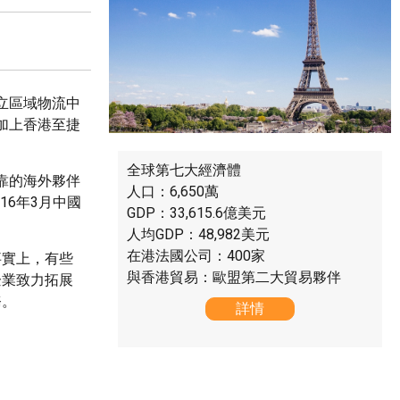
立區域物流中
加上香港至捷
全球第七大經濟體
靠的海外夥伴
人口：6,650萬
16年3月中國
GDP：33,615.6億美元
人均GDP：48,982美元
在港法國公司：400家
事實上，有些
與香港貿易：歐盟第二大貿易夥伴
企業致力拓展
務。
詳情