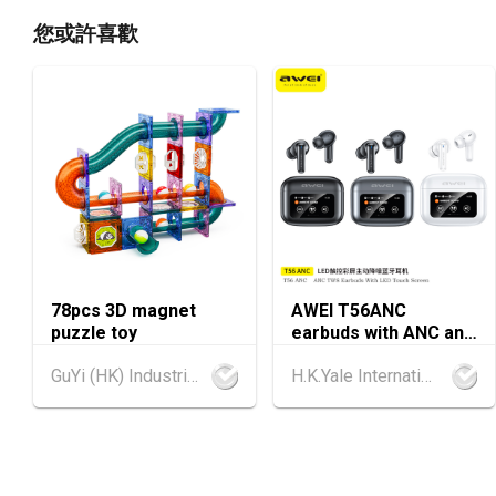
您或許喜歡
78pcs 3D magnet
AWEI T56ANC
puzzle toy
earbuds with ANC and
Screen
GuYi (HK) Industrial Co.,Limited
H.K.Yale International Industry Co., Limited