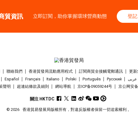
香港
26.08.202
商貿資訊
26
立即訂閱，助你掌握環球營商動態
登記
「中小企資援組」
AUG
I】資助驅動觸達
1-5
香港
01.09.202
SEP
國際名表薈萃 202
1-5
香港
01.09.202
們
聯絡我們
香港貿發局流動應用程式
訂閱商貿全接觸電郵通訊
更新
SEP
香港貿發局香港鐘表
Español
Français
Italiano
Polski
Português
Pусский
عربى
策聲明
超連結條款及細則
網站導航
京ICP备09059244号
京公网安备 1
2-5
香港
02.09.202
SEP
香港國際時尚匯展 
關注 HKTDC
© 2026
香港貿易發展局版權所有，對違反版權者保留一切追索權利 。
9-10
香港
09.09.202
SEP
一帶一路高峰論壇2
香港
09.09.202