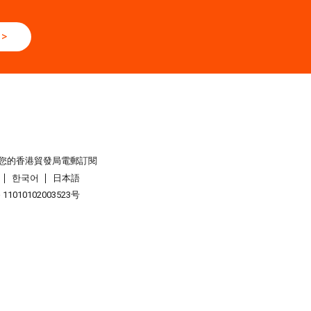
6
>
網絡研討會系列︰AI「資」持・中小企出海攻略 -【一人公司×A
全球
6 - 05.09.2026
6 (香港會議展覽中心)
6 - 05.09.2026
您的香港貿發局電郵訂閱
展 2026 (香港會議展覽中心)
한국어
日本語
1010102003523号
6 - 05.09.2026
2026 (香港會議展覽中心)
6 - 10.09.2026
026
6