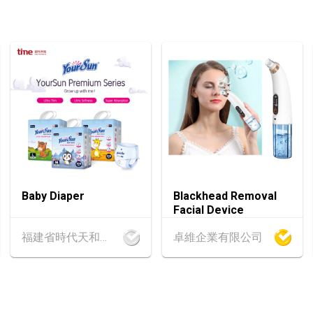
13-15
香港
13.08.202
AUG
香港貿發局香港國際
13-15
香港
13.08.202
AUG
國際現代化中醫藥及
13-17
香港
13.08.202
AUG
香港貿發局美與健生
13-17
香港
13.08.202
Baby Diaper
Blackhead Removal
AUG
香港貿發局美食博覽
Facial Device
福建省時代天和實業有限公司
卓維企業有限公司
13-17
香港
13.08.202
AUG
香港貿發局家電‧家居
25-27
中國內地
25.08
AUG
中國國際紡織⾯料及