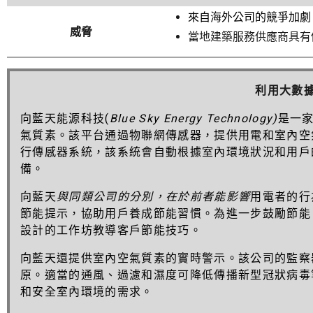
來自海外公司的競爭加劇
威脅
當地建築服務供應商具有
利用大數
向藍天能源科技
(
Blue Sky Energy Technology
)
是一
氣質素。該平台通過物聯網傳感器，提供用電和室內空
行傳感器系統，該系統會自動根據室內環境狀況和用戶
備。
向藍天
與同類公司的分別，在於前者能影響
用電者的行
節能提示，協助用戶養成節能習慣。為進一步鼓勵節能
設計的工作坊教導客戶節能技巧。
向藍天還提供室內空氣質素的實時警示。該公司的監察
原。適當的通風、過濾和濕度可降低傳播新
型
冠狀病毒
和安全室內環境的需求。