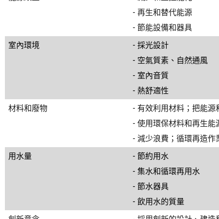
-
再生和替代能源
-
節能設備和器具
室內環境
-
採光設計
-
空氣質素、自然通風
-
室內音質
-
熱舒適性
材料和廢物
-
有效利用材料；把能源
-
使用環保材料和再生能
-
減少浪費；循環再造作
用水量
-
節約用水
-
集水和循環再用水
-
節水器具
-
飲用水的質量