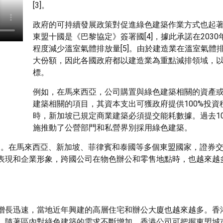
[3]。
政府的可持續發展政策對促進綠色建築作業方式也起
東盟十國是《巴黎協定》簽署國[4]，據此承諾在203
程度減少溫室氣體排放量[5]。由於建造業在溫室氣體
大份額，因此各國政府都以建造業為重點減排領域，
標。
例如，在馬來西亞，公司購置與綠色建築相關的資產
建築相關的項目，其資本支出可獲政府提供100%投資
時，新加坡已規定商業建築必須提交能耗數據。過去1
施推動了公營部門和私營界別採用綠色建築。
認同。在馬來西亞、新加坡、菲律賓和泰國等多個東盟國家，證券
表現和企業形象，跨國公司在物色辦公和零售地點時，也越來越
增長迅速，當地近年興建的高層住宅和辦公大廈也越來越多。香
。隨著區內對綠色建築的需求不斷增加，香港公司可把握東盟城