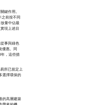
著關鍵作用。
0年之前按不同
排放量中佔最
以實現上述目
或從事與綠色
稅優惠。同
0年，這些措
交易所已規定上
多選擇環保的
港的高層建築
市帶來的機