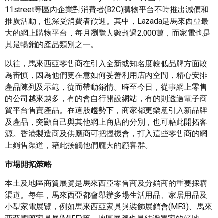
11street等區內企業對消費者(B2C)購物平台不時推出減價和
推廣活動，也深受消費者歡迎。其中，Lazada是馬來西亞最
大的網上購物平台，每月瀏覽人數超過2,000萬，而家電也是
其最暢銷的產品類別之一。
以往，馬來西亞零售商在引入全新或知名度較低品牌方面較
為審慎，因為他們更在意如何妥善利用店內空間，精心安排
產品陳列及示範，從而帶動銷情。時至今日，從事網上零售
的公司越來越多，有的會自行開設網站，有的則透過電子商
貿平台售賣產品。在這股趨勢下，商家都更樂意引入新品牌
及產品，突顯自己與其他網上商店的分別，也可藉此開拓客
源。香港製造商及供應商可把握機會，打入這些零售商的網
上銷售渠道，藉此接觸他們龐大的顧客群。
市場開拓策略
本土及地區商貿展覽是馬來西亞零售商及分銷商的重要採購
渠道。每年，馬來西亞都會舉辦多場生活用品、家居用品及
小型家電展覽，例如馬來西亞家具與裝飾展銷會(MF3)、馬來