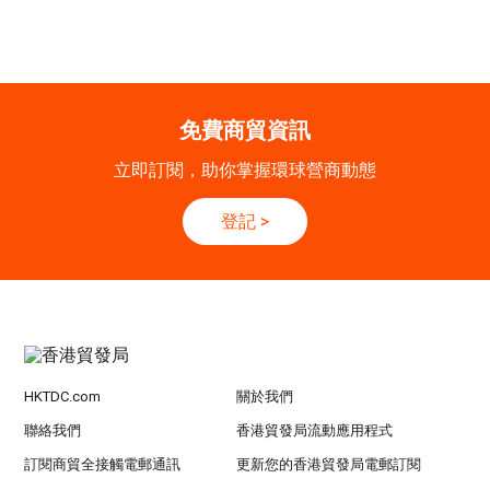
nt自動化 • 智能物流 • 貿易增長新布局
20-24
香港
20.09.2026 - 24.09.2026
SEP
運輸物流學會國際會議 2026
免費商貿資訊
21/9
新加坡
21.09.2026 - 27.09.2027
立即訂閱，助你掌握環球營商動態
-27/9
「香港好物節 (東盟)」2026
登記
>
香港
13.10.2026 - 16.10.2026
13-16
國際電子組件及生產技術展 2026 (香港會議展
OCT
覽中心)
HKTDC.com
關於我們
聯絡我們
香港貿發局流動應用程式
訂閱商貿全接觸電郵通訊
更新您的香港貿發局電郵訂閱