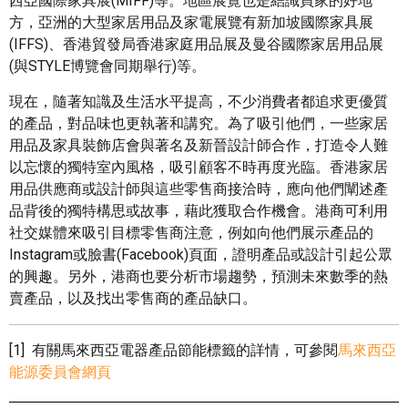
西亞國際家具展(MIFF)等。地區展覽也是結識買家的好地
方，亞洲的大型家居用品及家電展覽有新加坡國際家具展
(IFFS)、香港貿發局香港家庭用品展及曼谷國際家居用品展
(與STYLE博覽會同期舉行)等。
現在，隨著知識及生活水平提高，不少消費者都追求更優質
的產品，對品味也更執著和講究。為了吸引他們，一些家居
用品及家具裝飾店會與著名及新晉設計師合作，打造令人難
以忘懷的獨特室內風格，吸引顧客不時再度光臨。香港家居
用品供應商或設計師與這些零售商接洽時，應向他們闡述產
品背後的獨特構思或故事，藉此獲取合作機會。港商可利用
社交媒體來吸引目標零售商注意，例如向他們展示產品的
Instagram或臉書(Facebook)頁面，證明產品或設計引起公眾
的興趣。另外，港商也要分析市場趨勢，預測未來數季的熱
賣產品，以及找出零售商的產品缺口。
[1] 有關馬來西亞電器產品節能標籤的詳情，可參閱
馬來西亞
能源委員會網頁