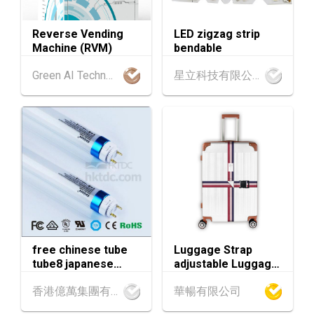
「中小企資援組」網絡研討會系列︰AI「資」
AUG
持・中小企出海攻略 -【一人公司×AI】資助驅
Reverse Vending
LED zigzag strip
動觸達全球
Machine (RVM)
bendable
1-5
香港
01.09.2026 - 05.09.2026
Green AI Technology Limited
星立科技有限公司
SEP
國際名表薈萃 2026 (香港會議展覽中心)
香港
01.09.2026 - 05.09.2026
1-5
香港貿發局香港鐘表展 2026 (香港會議展覽中
SEP
心)
2-5
香港
02.09.2026 - 05.09.2026
SEP
香港國際時尚匯展 2026 (香港會議展覽中心)
9-10
香港
09.09.2026 - 10.09.2026
free chinese tube
Luggage Strap
SEP
一帶一路高峰論壇2026
tube8 japanese
adjustable Luggage
china new t8 led
Straps cross Buckle
香港
09.09.2026
香港億萬集團有限公司
華暢有限公司
tubes zoo t8 led
Luggage Straps
9
[數碼學堂] 中小企外貿超前部署 2027：AI Age
tube 1200mm
SEP