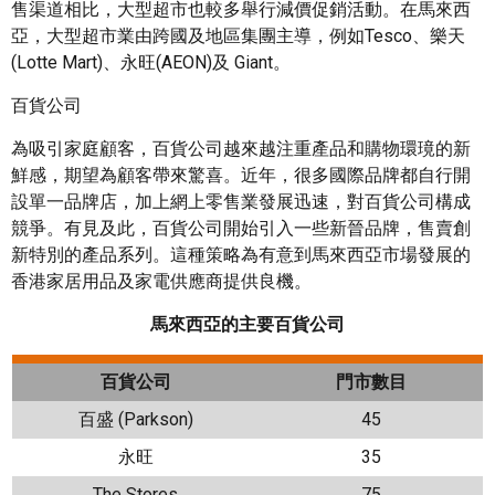
售渠道相比，大型超市也較多舉行減價促銷活動。在馬來西
亞，大型超市業由跨國及地區集團主導，例如Tesco、樂天
(Lotte Mart)、永旺(AEON)及 Giant。
百貨公司
為吸引家庭顧客，百貨公司越來越注重產品和購物環璄的新
鮮感，期望為顧客帶來驚喜。近年，很多國際品牌都自行開
設單一品牌店，加上網上零售業發展迅速，對百貨公司構成
競爭。有見及此，百貨公司開始引入一些新晉品牌，售賣創
新特別的產品系列。這種策略為有意到馬來西亞市場發展的
香港家居用品及家電供應商提供良機。
馬來西亞的主要百貨公司
百貨公司
門市數目
百盛 (Parkson)
45
永旺
35
The Stores
75