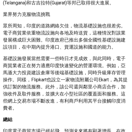
(Telangana)和古吉拉特(Gujarat)等邦已取得很大進展。
業界努力克服物流挑戰
眾所周知，印度的道路網絡欠佳，物流基礎設施也很差劣。
電子商貿業依重物流設施向各地及時送貨，這種情況對該業
發展構成巨大困難。印度政府已推出多個全國性基礎設施建
設項目，在中期內提升港口、貨運設施和國道的能力。
基礎設施發展當然需要一些時日才見成效，與此同時，電子
商貿業者正在努力適應印度快速變化的營運環境。例如，亞
馬遜大力投資建設倉庫等後端基礎設施，同時升級庫存管理
操作。同樣，Flipkart也設立一家物流附屬公司Ekart，為其提
供訂製的物流服務。此外，該公司還與鄰里小商店合作，加
強收件及取件服務，並擴大在小型社區的覆蓋面和服務。這
些網上交易市場不斷改進，有利商戶利用其平台接觸印度消
費者。
總結
印度電子商貿市場已經起飛，預測未來將有顯著增長。在政