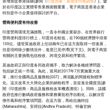
算增加從香港採購(參閱《
印度買家：新德里問卷調查
》)。鑒
於在印度設立實體零售業務困難重重，電子商貿是香港企業
特別是中小企業值得探討的平台。
營商便利度有待改善
印度營商環境充滿挑戰，一直令外國企業卻步。在世界銀行
營商便利度排行榜上，印度排名較低，在190個經濟體中排第
130位。儘管莫迪政府上任頭兩年已在這方面取得一些進展，
但是現時除少數情況外，進度已見停滯(見下文)。與電子商貿
有關的主要挑戰包括稅收、跨境交易和程序繁瑣。
莫迪政府正與印度各邦政府攜手，致力解決各種經濟問題，
包括缺乏統一市場。為此，當局於2017年7月實施重大改
革，推行全國商品及服務稅(GST)，將混亂的間接稅制標準
化。這次改革大大簡化企業的納稅程序，並促進全國貨流(參
閱《印度經商：商品及服務稅改革機遇湧現》)。同時，該國
政府也推行數碼政府服務和業務審批程序自動化，以解決官
僚作風和程序繁瑣問題。在這方面，馬哈拉施特拉
(Maharashtra)、安得拉(Andhra Pradesh)、特倫甘納