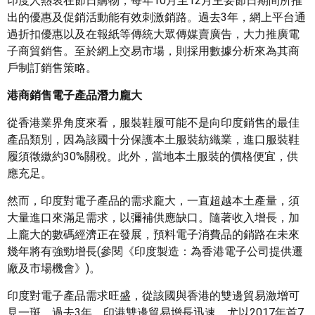
印度人熱衷在節日購物，每年10月至12月主要節日期間所推
出的優惠及促銷活動能有效刺激銷路。過去3年，網上平台通
過折扣優惠以及在報紙等傳統大眾傳媒賣廣告，大力推廣電
子商貿銷售。至於網上交易市場，則採用數據分析來為其商
戶制訂銷售策略。
港商銷售電子產品潛力龐大
從香港業界角度來看，服裝鞋履可能不是向印度銷售的最佳
產品類別，因為該國十分保護本土服裝紡織業，進口服裝鞋
履須徵繳約30%關稅。此外，當地本土服裝的價格便宜，供
應充足。
然而，印度對電子產品的需求龐大，一直超越本土產量，須
大量進口來滿足需求，以彌補供應缺口。隨著收入增長，加
上龐大的數碼經濟正在發展，預料電子消費品的銷路在未來
幾年將有強勁增長(參閱《印度製造：為香港電子公司提供遷
廠及市場機會》)。
印度對電子產品需求旺盛，從該國與香港的雙邊貿易激增可
見一斑。過去3年，印港雙邊貿易增長迅速，尤以2017年首7