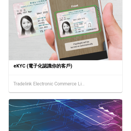
25-27
中國國際紡織⾯料及輔料（秋冬）博覽會 (202
AUG
6年8月25至27日)
1-5
香港
01.09.2026 - 05.09.2026
SEP
國際名表薈萃 2026 (香港會議展覽中心)
香港
01.09.2026 - 05.09.2026
1-5
香港貿發局香港鐘表展 2026 (香港會議展覽中
SEP
心)
eKYC (電子化認識你的客戶)
2-5
香港
02.09.2026 - 05.09.2026
SEP
香港國際時尚匯展 2026 (香港會議展覽中心)
Tradelink Electronic Commerce Limited
香港
09.09.2026
9
[數碼學堂] 中小企外貿超前部署 2027：AI Age
SEP
nt自動化 • 智能物流 • 貿易增長新布局
9-10
香港
09.09.2026 - 10.09.2026
SEP
一帶一路高峰論壇2026