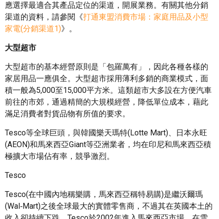
應選擇最適合其產品定位的渠道，開展業務。有關其他分銷
渠道的資料，請參閱《
打通東盟消費市場：家庭用品及小型
家電(分銷渠道1)
》。
大型超市
大型超市的基本經營原則是「包羅萬有」，因此各種各樣的
家居用品一應俱全。大型超市採用薄利多銷的商業模式，面
積一般為5,000至15,000平方米。這類超市大多設在方便汽車
前往的市郊，通過精簡的大規模經營，降低單位成本，藉此
滿足消費者對貨品物有所值的要求。
Tesco等全球巨頭，與韓國樂天瑪特(Lotte Mart)、日本永旺
(AEON)和馬來西亞Giant等亞洲業者，均在印尼和馬來西亞積
極擴大市場佔有率，競爭激烈。
Tesco
Tesco(在中國內地稱樂購，馬來西亞稱特易購)是繼沃爾瑪
(Wal‑Mart)之後全球最大的實體零售商，不過其在英國本土的
收入卻持續下跌。Tesco於2002年進入馬來西亞市場，在雪