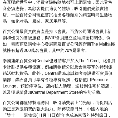
在互聯網世界中，消費者隨時隨地都可上網購物，因此零售
商必須應變，為顧客提供適切的體驗，吸引他們光顧實體
店。一些百貨公司現正嘗試推出各種類別的精選時尚生活物
品，如化妝品、服裝、家居用品等。
百貨公司最寶貴的資產是持卡會員。百貨公司通過會員卡計
劃和優良的售後服務，與VIP會員建立並維持密切關係。例
如，泰國頂級購物中心發展商及百貨公司經營商The Mall集團
就擁有超過300萬名會員，其中約70%是常客。
泰國連鎖百貨公司Central也邀請客戶加入The 1 Card。此會員
卡計劃提供各種優惠，例如購物積分以及會員專享的特別促
銷活動和貨品。此外，Central還為忠誠顧客專設鑽石會員俱
樂部，鑽石會員可享有各種專有服務，包括使用Premiere
Lounge、預留停車位、店內私人助理、送貨到住宅和酒店，
以及獲邀請參加Central Department Store的特別活動。
百貨公司都懂得製造誘因，吸引消費者上門光顧，而促銷活
動正是刺激消費的强大動力。除傳統節日外，中國內地的
「雙十一」購物節(11月11日)近年也成為東盟的特別節日，