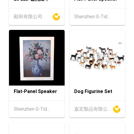
13-15
香港貿發局香港國際茶展 2026 (香港會議展覽
AUG
中心)
顯和有限公司
Shenzhen G-Tide Techonology Co Ltd
13-17
香港
13.08.2026 - 17.08.2026
AUG
香港貿發局美食博覽 2026 (香港會議展覽中心)
中國內地
25.08.2026 - 27.08.2026
25-27
中國國際紡織⾯料及輔料（秋冬）博覽會 (202
AUG
6年8月25至27日)
香港
26.08.2026
26
「中小企資援組」網絡研討會系列︰AI「資」
AUG
持・中小企出海攻略 -【一人公司×AI】資助驅
Flat-Panel Speaker
Dog Figurine Set
動觸達全球
1-5
香港
01.09.2026 - 05.09.2026
Shenzhen G-Tide Techonology Co Ltd
嘉宏製品有限公司
SEP
國際名表薈萃 2026 (香港會議展覽中心)
香港
01.09.2026 - 05.09.2026
1-5