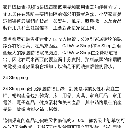
家居購物電視頻道是購買家庭用品和家用電器的便捷方式，
尤以居住在遠離主要購物區的鄉郊消費者為然。小型家電是
這個渠道最暢銷的貨品，如熨斗、風扇、吸塵機，以及食品
製作用具和烹飪設備等，主要對象是家庭主婦。
隨著業者在廣告和營銷方面投入巨資，公眾對家居購物的認
識亦有所提高。在馬來西亞，CJ Wow Shop和Go Shop是兩
個最大的家居購物電視頻道。CJ Wow Shop在免費頻道播
出，因此在馬來西亞的覆蓋面十分廣闊。預料該國的家居購
物電視頻道數量將會增加，以滿足不同消費群體的需求。
24 Shopping
24 Shopping出版家居購物目錄，對象是職業女性和家庭主
婦。暢銷產品包括雜貨、床上用品、廚具、家庭用品、家用
電器、電子產品、健身器材和美容產品，其中銷路最佳的產
品是一款多功能火鍋加烤盤。
這個渠道的產品定價較零售價低約5‑10%。顧客發出訂單後可
在3‑7天內收貨，若於7天內退貨更可獲全額退款。該公司還