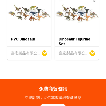
香港貿發局香港鐘表展 2026 (香港會議展覽中
SEP
心)
2-5
香港
02.09.2026 - 05.09.2026
SEP
香港國際時尚匯展 2026 (香港會議展覽中心)
香港
09.09.2026
9
[數碼學堂] 中小企外貿超前部署 2027：AI Age
PVC Dinosaur
Dinosaur Figurine
SEP
Set
nt自動化 • 智能物流 • 貿易增長新布局
嘉宏製品有限公司
嘉宏製品有限公司
9-10
香港
09.09.2026 - 10.09.2026
SEP
一帶一路高峰論壇2026
20-24
香港
20.09.2026 - 24.09.2026
SEP
運輸物流學會國際會議 2026
免費商貿資訊
21/9
新加坡
21.09.2026 - 27.09.2027
立即訂閱，助你掌握環球營商動態
-27/9
「香港好物節 (東盟)」2026