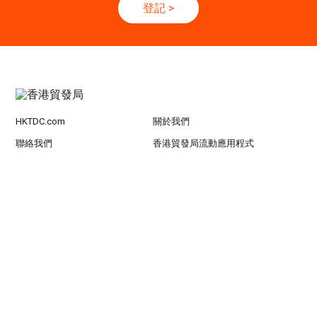
登記
>
香港
13.10.2026 - 16.10.2026
13-16
國際電子組件及生產技術展 2026 (香港會議展
OCT
覽中心)
HKTDC.com
關於我們
聯絡我們
香港貿發局流動應用程式
訂閱商貿全接觸電郵通訊
更新您的香港貿發局電郵訂閱
使用條款
私隱政策聲明
超連結條款及細則
網站導航
京ICP备09059244号
京公网安备 11010102003523号
關注 HKTDC
© 2026
香港貿易發展局版權所有，對違反版權者保留一切追索權利 。