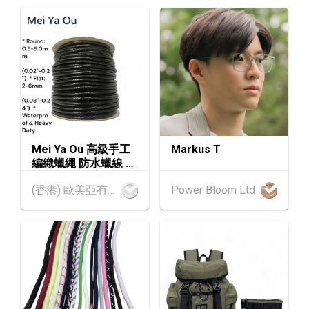
香港貿發局家電‧家居‧博覽 2026 (香港會議展
AUG
覽中心)
中國內地
25.08.2026 - 27.08.2026
25-27
中國國際紡織⾯料及輔料（秋冬）博覽會 (202
AUG
6年8月25至27日)
香港
26.08.2026
26
「中小企資援組」網絡研討會系列︰AI「資」
AUG
持・中小企出海攻略 -【一人公司×AI】資助驅
Mei Ya Ou 高級手工
Markus T
動觸達全球
編織蠟繩 防水蠟線 適
用於珠寶首飾與服裝
1-5
香港
01.09.2026 - 05.09.2026
(香港) 歐美亞有限公司
Power Bloom Ltd
配件0.5毫米(0.02吋)
SEP
國際名表薈萃 2026 (香港會議展覽中心)
- 6.0毫米(0.24吋)
香港
01.09.2026 - 05.09.2026
1-5
香港貿發局香港鐘表展 2026 (香港會議展覽中
SEP
心)
2-5
香港
02.09.2026 - 05.09.2026