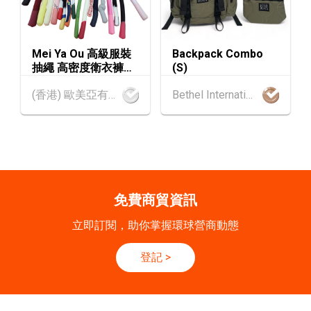
SEP
香港國際時尚匯展 2026 (香港會議展覽中心)
9-10
香港
09.09.2026 - 10.09.2026
Mei Ya Ou 高級服裝
Backpack Combo
SEP
一帶一路高峰論壇2026
抽繩 高密度衛衣褲腰
(S)
繩 帽衫繩 金屬頭重磅
香港
09.09.2026
(香港) 歐美亞有限公司
Bethel International Limited
服飾配件 120cm
9
[數碼學堂] 中小企外貿超前部署 2027：AI Age
SEP
nt自動化 • 智能物流 • 貿易增長新布局
20-24
香港
20.09.2026 - 24.09.2026
SEP
運輸物流學會國際會議 2026
免費商貿資訊
21/9
新加坡
21.09.2026 - 27.09.2027
立即訂閱，助你掌握環球營商動態
-27/9
「香港好物節 (東盟)」2026
登記
>
香港
13.10.2026 - 16.10.2026
13-16
國際電子組件及生產技術展 2026 (香港會議展
OCT
覽中心)