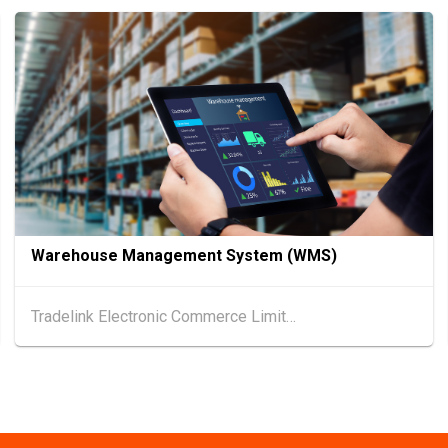
13-15
香港
13.08.202
AUG
國際現代化中醫藥及
13-17
香港
13.08.202
AUG
香港貿發局美與健生
13-17
香港
13.08.202
AUG
香港貿發局美食博覽
Warehouse Management System (WMS)
13-17
香港
13.08.202
AUG
香港貿發局家電‧家居
Tradelink Electronic Commerce Limited
25-27
中國內地
25.08
AUG
中國國際紡織⾯料及
香港
26.08.202